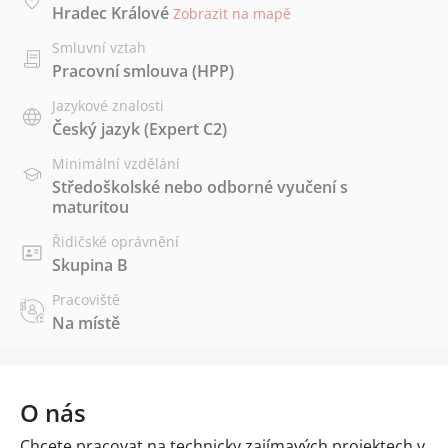
Hradec Králové
Zobrazit na mapě
Smluvní vztah
Pracovní smlouva (HPP)
Jazykové znalosti
Český jazyk
(Expert C2)
Minimální vzdělání
Středoškolské nebo odborné vyučení s
maturitou
Řidičské oprávnění
Skupina B
Pracoviště
Na místě
O nás
Chcete pracovat na technicky zajímavých projektech v