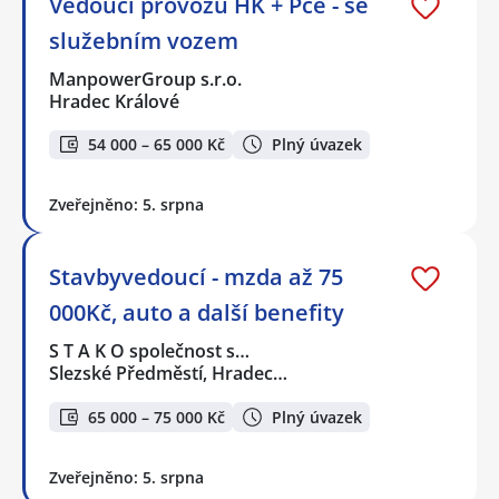
Vedoucí provozů HK + Pce - se
služebním vozem
ManpowerGroup s.r.o.
Hradec Králové
54 000 – 65 000 Kč
Plný úvazek
Zveřejněno: 5. srpna
Stavbyvedoucí - mzda až 75
000Kč, auto a další benefity
S T A K O společnost s…
Slezské Předměstí, Hradec…
65 000 – 75 000 Kč
Plný úvazek
Zveřejněno: 5. srpna