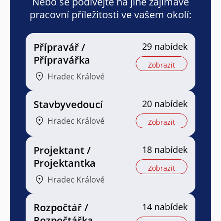
Nebo se podívejte na jiné zajímavé
pracovní příležitosti ve vašem okolí:
Přípravář /
29 nabídek
Přípravářka
Zobrazit
Hradec Králové
Stavbyvedoucí
20 nabídek
Hradec Králové
Zobrazit
Projektant /
18 nabídek
Projektantka
Zobrazit
Hradec Králové
Rozpočtář /
14 nabídek
Rozpočtářka