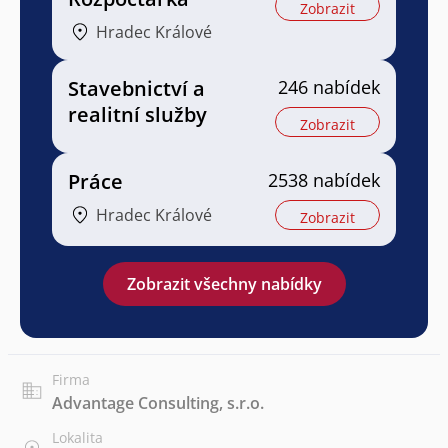
Zobrazit
Hradec Králové
Stavebnictví a
246 nabídek
realitní služby
Zobrazit
Práce
2538 nabídek
Hradec Králové
Zobrazit
Zobrazit všechny nabídky
Firma
Advantage Consulting, s.r.o.
Lokalita