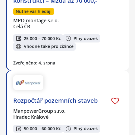
konstrukcí – Mzda až 70 000,-
Nutně vás hledají
MPO montage s.r.o.
Celá ČR
25 000 – 70 000 Kč
Plný úvazek
Vhodné také pro cizince
Zveřejněno: 4. srpna
Rozpočtář pozemních staveb
ManpowerGroup s.r.o.
Hradec Králové
50 000 – 60 000 Kč
Plný úvazek