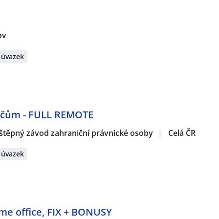
ov
 úvazek
dičům - FULL REMOTE
štěpný závod zahraniční právnické osoby
|
Celá ČR
 úvazek
ome office, FIX + BONUSY