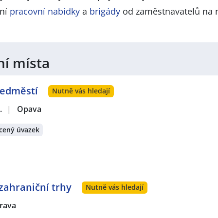
lní
pracovní nabídky
a
brigády
od zaměstnavatelů na 
ní místa
ředměstí
Nutně vás hledají
.
|
Opava
cený úvazek
ahraniční trhy
Nutně vás hledají
trava