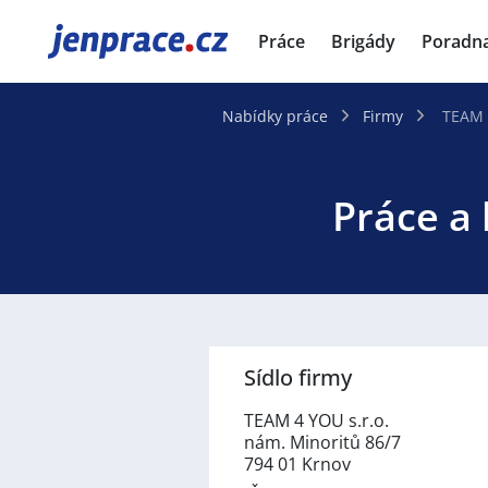
JenPráce.cz
Práce
Brigády
Poradn
Nabídky práce
Firmy
TEAM 
Práce a 
Sídlo firmy
TEAM 4 YOU s.r.o.
nám. Minoritů 86/7
794 01 Krnov