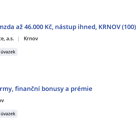
mzda až 46.000 Kč, nástup ihned, KRNOV (100)
e, a.s.
|
Krnov
 úvazek
irmy, finanční bonusy a prémie
ov
 úvazek