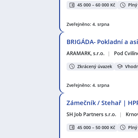
45 000 – 60 000 Kč
Plný
Zveřejněno: 4. srpna
BRIGÁDA- Pokladní a asi
ARAMARK, s.r.o.
|
Pod Cvilí
Zkrácený úvazek
Vhodn
Zveřejněno: 4. srpna
Zámečník / Stehař | HPP
SH Job Partners s.r.o.
|
Krno
45 000 – 50 000 Kč
Plný