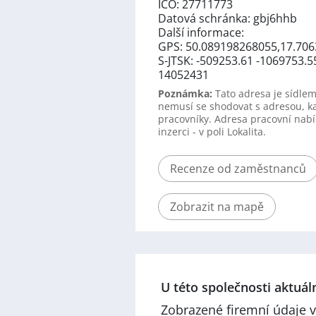
IČO: 27711773
Datová schránka: gbj6hhb
Další informace:
GPS: 50.089198268055,17.70
S-JTSK: -509253.61 -1069753.5
14052431
Poznámka:
Tato adresa je sídlem
nemusí se shodovat s adresou, k
pracovníky. Adresa pracovní nabí
inzerci - v poli Lokalita.
Recenze od zaměstnanců
Zobrazit na mapě
U této společnosti aktuá
Zobrazené firemní údaje v