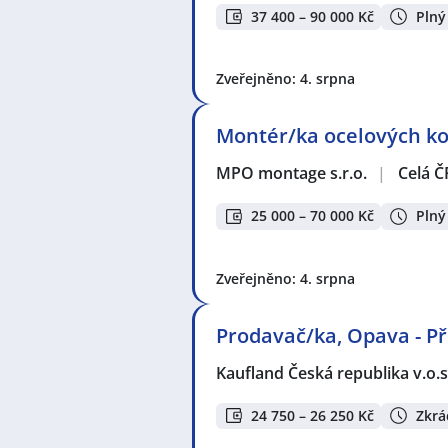
37 400 – 90 000 Kč
Plný
Zveřejněno: 4. srpna
Montér/ka ocelových kon
MPO montage s.r.o.
|
Celá Č
25 000 – 70 000 Kč
Plný
Zveřejněno: 4. srpna
Prodavač/ka, Opava - P
Kaufland Česká republika v.o.s
24 750 – 26 250 Kč
Zkrá