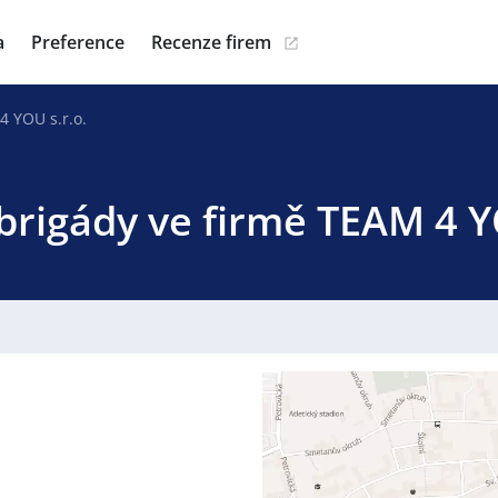
a
Preference
Recenze firem
4 YOU s.r.o.
brigády ve firmě TEAM 4 Y