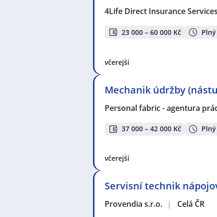
4Life Direct Insurance Service
23 000 – 60 000 Kč
Plný
včerejší
Mechanik údržby (nástu
Personal fabric - agentura prác
37 000 – 42 000 Kč
Plný
včerejší
Servisní technik nápoj
Provendia s.r.o.
|
Celá ČR