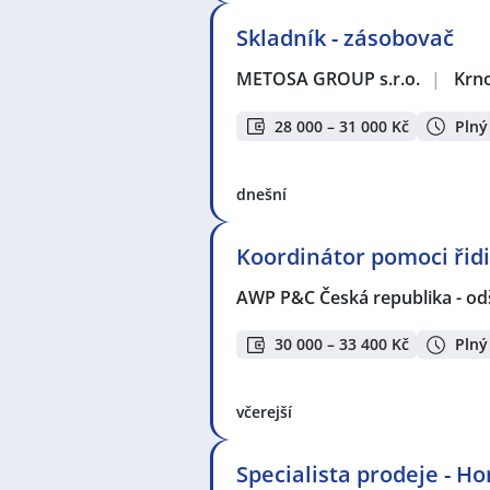
Skladník - zásobovač
METOSA GROUP s.r.o.
|
Krn
28 000 – 31 000 Kč
Plný
dnešní
Koordinátor pomoci ři
AWP P&C Česká republika - od
30 000 – 33 400 Kč
Plný
včerejší
Specialista prodeje - H