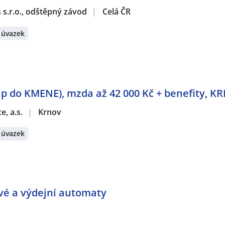
s s.r.o., odštěpný závod
|
Celá ČR
 úvazek
p do KMENE), mzda až 42 000 Kč + benefity, K
e, a.s.
|
Krnov
 úvazek
ové a výdejní automaty