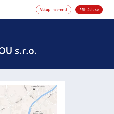
Vstup inzerenti
Přihlásit se
OU s.r.o.