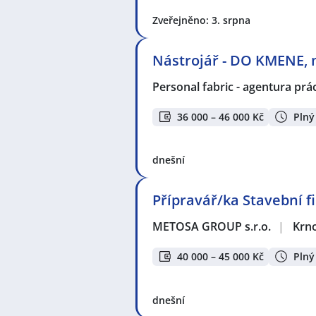
Zveřejněno: 3. srpna
Nástrojář - DO KMENE, 
Personal fabric - agentura prác
36 000 – 46 000 Kč
Plný
dnešní
Přípravář/ka Stavební f
METOSA GROUP s.r.o.
|
Krn
40 000 – 45 000 Kč
Plný
dnešní