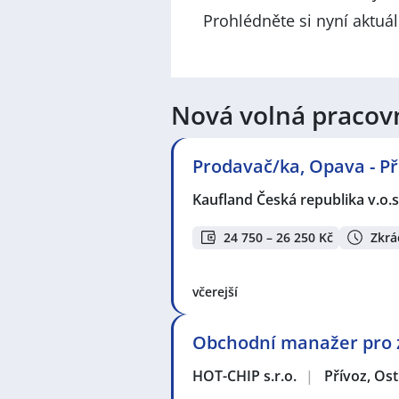
Prohlédněte si nyní aktuá
Nová volná pracov
Prodavač/ka, Opava - P
Kaufland Česká republika v.o.s
24 750 – 26 250 Kč
Zkrá
včerejší
Obchodní manažer pro z
HOT-CHIP s.r.o.
|
Přívoz, Os