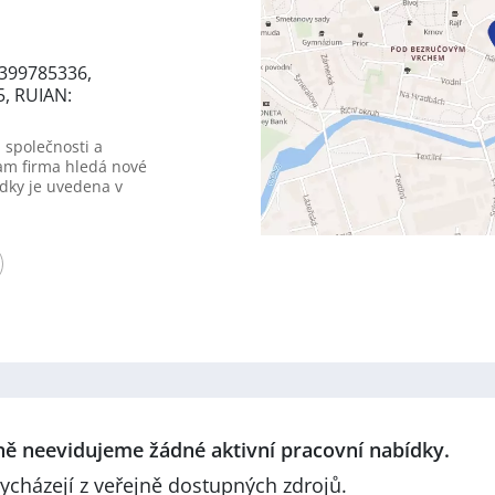
6399785336,
5, RUIAN:
 společnosti a
am firma hledá nové
dky je uvedena v
lně neevidujeme žádné aktivní pracovní nabídky.
ycházejí z veřejně dostupných zdrojů.