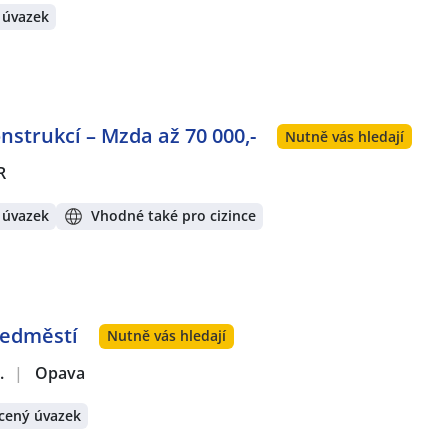
 úvazek
strukcí – Mzda až 70 000,-
Nutně vás hledají
R
 úvazek
Vhodné také pro cizince
ředměstí
Nutně vás hledají
.
|
Opava
cený úvazek