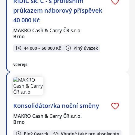
ŘIDIČ sk. C - s profesním
průkazem náborový příspěvek
40 000 Kč
MAKRO Cash & Carry ČR s.r.o.
Brno
44 000 – 50 000 Kč
Plný úvazek
včerejší
Konsolidátor/ka noční směny
MAKRO Cash & Carry ČR s.r.o.
Brno
Plný úvazek
Vhodné také pro absolventy