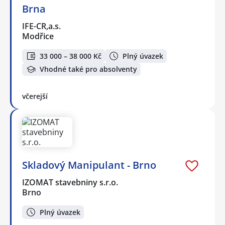
Brna
IFE-CR,a.s.
Modřice
33 000 – 38 000 Kč
Plný úvazek
Vhodné také pro absolventy
včerejší
Skladový Manipulant - Brno
IZOMAT stavebniny s.r.o.
Brno
Plný úvazek