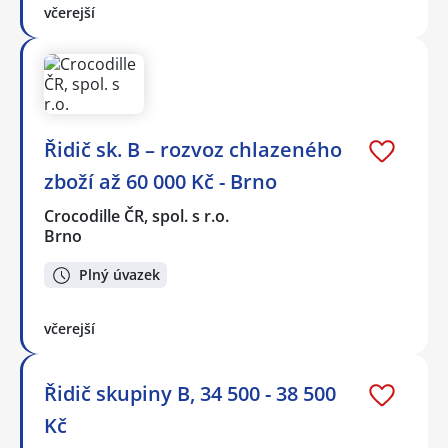
včerejší
Řidič sk. B – rozvoz chlazeného
zboží až 60 000 Kč - Brno
Crocodille ČR, spol. s r.o.
Brno
Plný úvazek
včerejší
Řidič skupiny B, 34 500 - 38 500
Kč