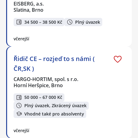
EISBERG, a.s.
Slatina, Brno
34 500 – 38 500 Kč
Plný úvazek
včerejší
Řidič CE – rozjeď to s námi (
ČR,SK )
CARGO-HORTIM, spol. s r.o.
Horní Heršpice, Brno
50 000 – 67 000 Kč
Plný úvazek, Zkrácený úvazek
Vhodné také pro absolventy
včerejší