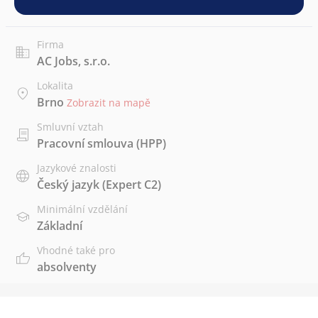
Firma
AC Jobs, s.r.o.
Lokalita
Brno
Zobrazit na mapě
Smluvní vztah
Pracovní smlouva (HPP)
Jazykové znalosti
Český jazyk
(Expert C2)
Minimální vzdělání
Základní
Vhodné také pro
absolventy