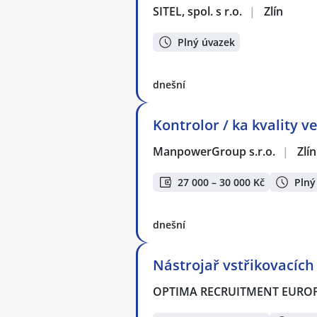
SITEL, spol. s r.o.
|
Zlín
Plný úvazek
dnešní
Kontrolor / ka kvality ve
ManpowerGroup s.r.o.
|
Zlín
27 000 – 30 000 Kč
Plný
dnešní
Nástrojař vstřikovacích
OPTIMA RECRUITMENT EUROPE,