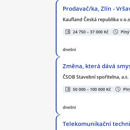
Prodavač/ka, Zlín - Vrša
Kaufland Česká republika v.o.s
24 750 – 37 000 Kč
Plný
dnešní
Změna, která dává smysl
ČSOB Stavební spořitelna, a.s.
50 000 – 100 000 Kč
Pln
dnešní
Telekomunikační techni