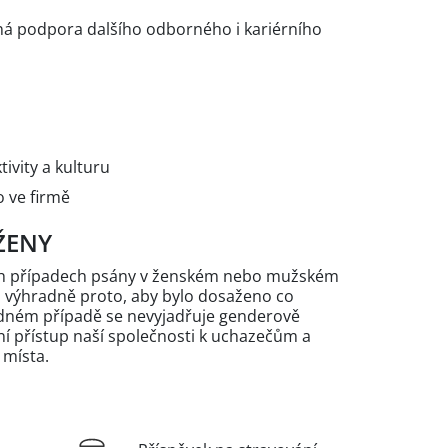
zná podpora dalšího odborného i kariérního
ivity a kulturu
o ve firmě
ŽENY
ých případech psány v ženském nebo mužském
n výhradně proto, aby bylo dosaženo co
žádném případě se nevyjadřuje genderově
 přístup naší společnosti k uchazečům a
 místa.