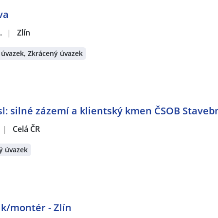
va
.
|
Zlín
 úvazek, Zkrácený úvazek
: silné zázemí a klientský kmen ČSOB Stavebn
|
Celá ČR
ý úvazek
k/montér - Zlín