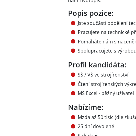
nám životopis.
Popis pozice:
Jste součástí oddělení te
Pracujete na technické p
Pomáháte nám s naceněn
Spolupracujete s výrobou
Profil kandidáta:
SŠ / VŠ ve strojírenství
Čtení strojírenských výkr
MS Excel - běžný uživatel
Nabízíme:
Mzda až 50 tisíc (dle zkuš
25 dní dovolené
Sick days