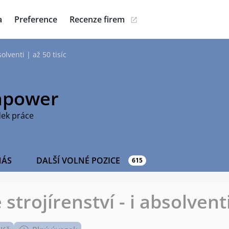
a
Preference
Recenze firem
olventi | až 50 tisíc
power
dek práce
NÁS
DALŠÍ VOLNÉ POZICE
615
strojírenství - i absolventi