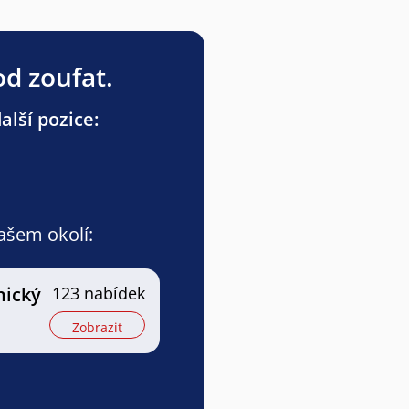
od zoufat.
lší pozice:
vašem okolí:
nický
123 nabídek
Zobrazit