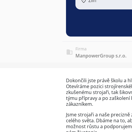
Zlín
Firma
ManpowerGroup s.r.o.
Dokončili jste právě školu a hl
Otevíráme pozici strojírensk
zkušenému strojaři, tak šiko
týmu přípravy a po zaškolení 
zákazníkem.
Jsme strojaři a naše precizn
celého světa. Dbáme na to, 
možnost růstu a podporujeme d