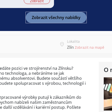
Zobrazit
Zobrazit všechny nabídky
Lokalita
Zlín
Zobrazit na mapě
edáte pozici ve strojírenství na Zlínsku?
O 
ého technologa, a nebráníme se jak
vnému absolventovi. Budete součástí většího
budete spolupracovat s výrobou, technologií i
ě zpracované výrobky putují k zákazníkům do
abychom nabízeli našim zaměstnancům
alší vzdělávání i kariérní postup. Pošlete