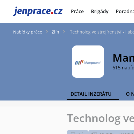
JenPráce.cz
Práce
Brigády
Poradn
Nabídky práce
Zlín
Technolog ve strojírenství - i abs
Man
615 nabí
DETAIL INZERÁTU
O 
Technolog ve 