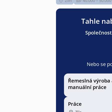
Zlín
40.000 – 50.000
Tahle nab
Společnost
Nebo se pod
Řemeslná výroba 
manuální práce
Práce