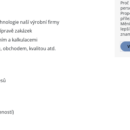
Proč 
pers
Prop
příle
chnologie naší výrobní firmy
Mění
lepší
řípravě zakázek
znam
ím a kalkulacemi
V
, obchodem, kvalitou atd.
esů
eností)