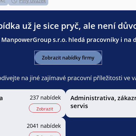
 Kč
Plný úvazek
ídka už je sice pryč, ale není dův
 ManpowerGroup s.r.o. hledá pracovníky i na da
Zobrazit nabídky firmy
ívejte na jiné zajímavé pracovní příležitosti ve 
a
237 nabídek
Administrativa, zákaz
servis
Zobrazit
2041 nabídek