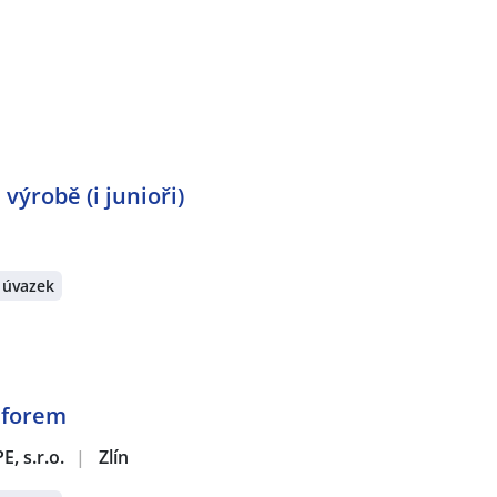
 výrobě (i junioři)
 úvazek
 forem
 s.r.o.
|
Zlín