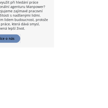
využít při hledání práce
onální agenturu Manpower?
ojujeme zajímavé pracovní
žitosti s nadšenými lidmi.
m lidem budoucnost, protože
 práce, která dává smysl,
ená lepší život.
íce o nás