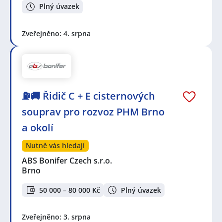
Plný úvazek
Zveřejněno: 4. srpna
⛽🚚 Řidič C + E cisternových
souprav pro rozvoz PHM Brno
a okolí
Nutně vás hledají
ABS Bonifer Czech s.r.o.
Brno
50 000 – 80 000 Kč
Plný úvazek
Zveřejněno: 3. srpna