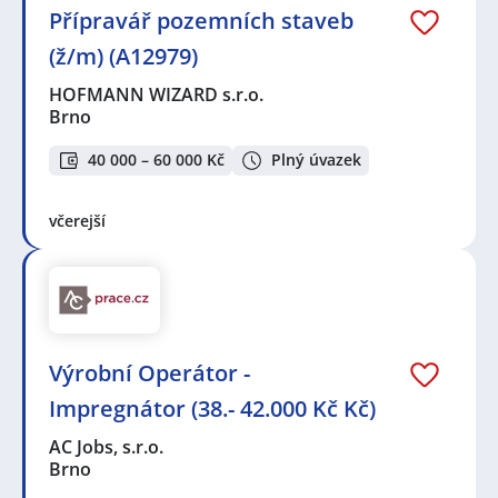
Přípravář pozemních staveb
(ž/m) (A12979)
HOFMANN WIZARD s.r.o.
Brno
40 000 – 60 000 Kč
Plný úvazek
včerejší
Výrobní Operátor -
Impregnátor (38.- 42.000 Kč Kč)
AC Jobs, s.r.o.
Brno