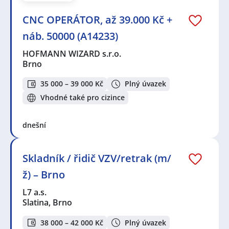
CNC OPERÁTOR, až 39.000 Kč +
náb. 50000 (A14233)
HOFMANN WIZARD s.r.o.
Brno
35 000 – 39 000 Kč
Plný úvazek
Vhodné také pro cizince
dnešní
Skladník / řidič VZV/retrak (m/
ž) – Brno
L7 a.s.
Slatina, Brno
38 000 – 42 000 Kč
Plný úvazek