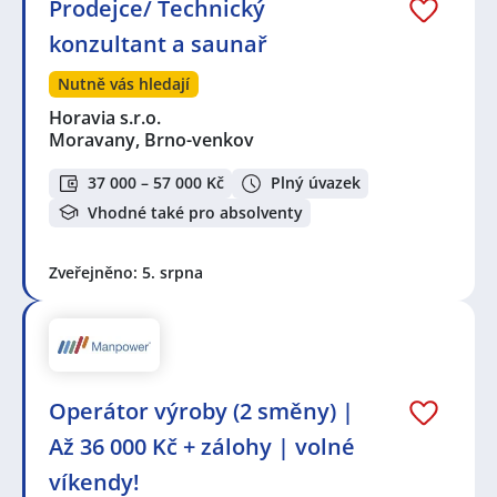
Prodejce/ Technický
konzultant a saunař
Nutně vás hledají
Horavia s.r.o.
Moravany, Brno-venkov
37 000 – 57 000 Kč
Plný úvazek
Vhodné také pro absolventy
Zveřejněno: 5. srpna
Operátor výroby (2 směny) |
Až 36 000 Kč + zálohy | volné
víkendy!