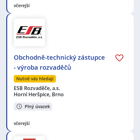
včerejší
Obchodně-technický zástupce
- výroba rozvaděčů
Nutně vás hledají
ESB Rozvaděče, a.s.
Horní Heršpice, Brno
Plný úvazek
včerejší