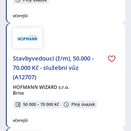
včerejší
Stavbyvedoucí (ž/m), 50.000 -
70.000 Kč - služební vůz
(A12707)
HOFMANN WIZARD s.r.o.
Brno
50 000 – 70 000 Kč
Plný úvazek
včerejší