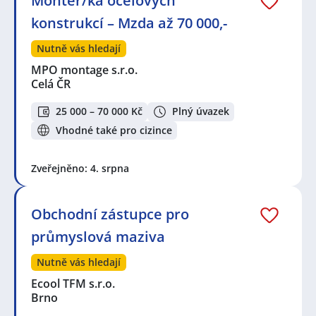
Montér/ka ocelových
konstrukcí – Mzda až 70 000,-
Nutně vás hledají
MPO montage s.r.o.
Celá ČR
25 000 – 70 000 Kč
Plný úvazek
Vhodné také pro cizince
Zveřejněno: 4. srpna
Obchodní zástupce pro
průmyslová maziva
Nutně vás hledají
Ecool TFM s.r.o.
Brno