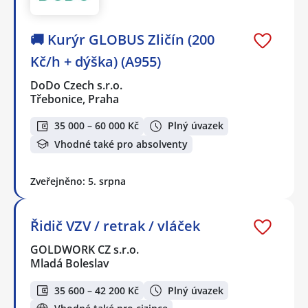
🚚 Kurýr GLOBUS Zličín (200
Kč/h + dýška) (A955)
DoDo Czech s.r.o.
Třebonice, Praha
35 000 – 60 000 Kč
Plný úvazek
Vhodné také pro absolventy
Zveřejněno: 5. srpna
Řidič VZV / retrak / vláček
GOLDWORK CZ s.r.o.
Mladá Boleslav
35 600 – 42 200 Kč
Plný úvazek