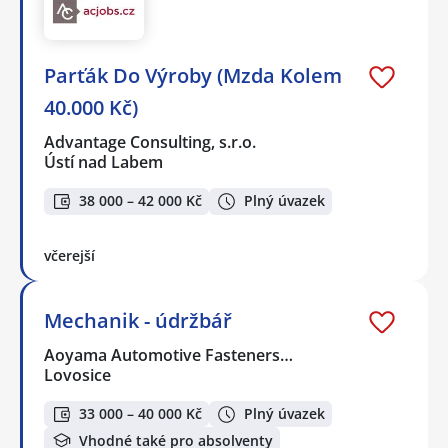
Parťák Do Výroby (Mzda Kolem
40.000 Kč)
Advantage Consulting, s.r.o.
Ústí nad Labem
38 000 – 42 000 Kč
Plný úvazek
včerejší
Mechanik - údržbář
Aoyama Automotive Fasteners…
Lovosice
33 000 – 40 000 Kč
Plný úvazek
Vhodné také pro absolventy