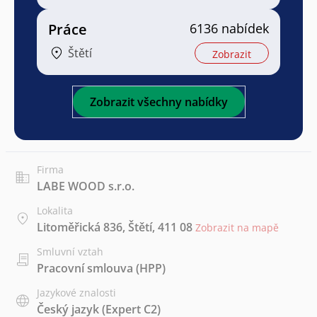
Práce
6136 nabídek
Štětí
Zobrazit
Zobrazit všechny nabídky
Firma
LABE WOOD s.r.o.
Lokalita
Litoměřická 836, Štětí, 411 08
Zobrazit na mapě
Smluvní vztah
Pracovní smlouva (HPP)
Jazykové znalosti
Český jazyk
(Expert C2)