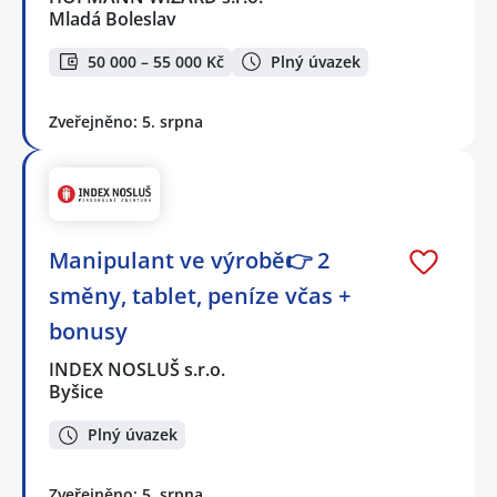
Mladá Boleslav
50 000 – 55 000 Kč
Plný úvazek
Zveřejněno: 5. srpna
Manipulant ve výrobě👉 2
směny, tablet, peníze včas +
bonusy
INDEX NOSLUŠ s.r.o.
Byšice
Plný úvazek
Zveřejněno: 5. srpna