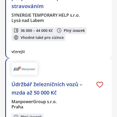
stravováním
SYNERGIE TEMPORARY HELP s.r.o.
Lysá nad Labem
36 000 – 44 000 Kč
Plný úvazek
Vhodné také pro cizince
včerejší
Údržbář železničních vozů –
mzda až 50 000 Kč
ManpowerGroup s.r.o.
Praha
Plný úvazek