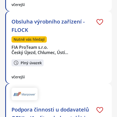
včerejší
Obsluha výrobního zařízení -
FLOCK
Nutně vás hledají
FIA ProTeam s.r.o.
Český Újezd, Chlumec, Ústí…
Plný úvazek
včerejší
Podpora činnosti u dodavatelů