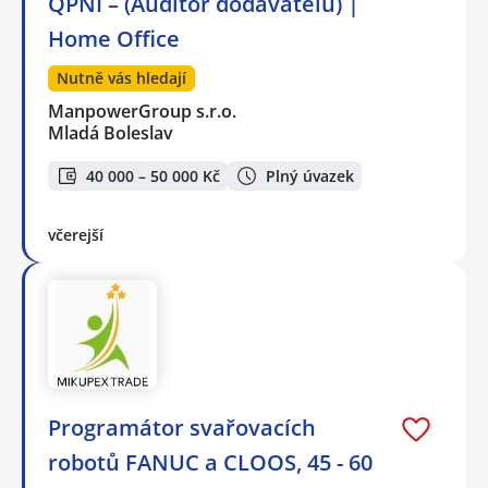
QPNI – (Auditor dodavatelů) |
Home Office
Nutně vás hledají
ManpowerGroup s.r.o.
Mladá Boleslav
40 000 – 50 000 Kč
Plný úvazek
včerejší
Programátor svařovacích
robotů FANUC a CLOOS, 45 - 60