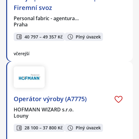
Firemní svoz
Personal fabric - agentura…
Praha
40 797 – 49 357 Kč
Plný úvazek
včerejší
Operátor výroby (A7775)
HOFMANN WIZARD s.r.o.
Louny
28 100 – 37 800 Kč
Plný úvazek