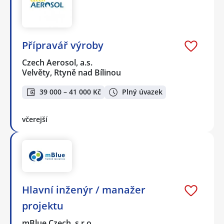
Přípravář výroby
Czech Aerosol, a.s.
Velvěty, Rtyně nad Bílinou
39 000 – 41 000 Kč
Plný úvazek
včerejší
Hlavní inženýr / manažer
projektu
mBlue Czech, s.r.o.