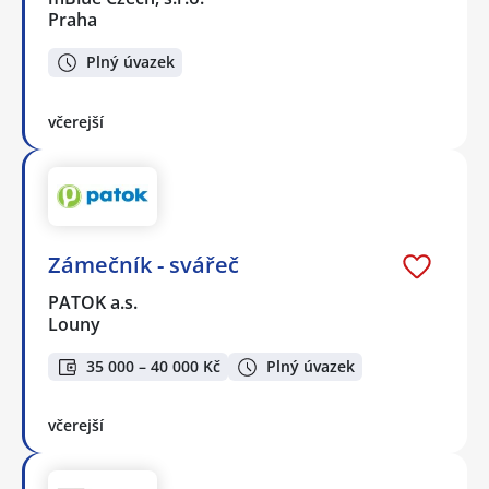
Praha
Plný úvazek
včerejší
Zámečník - svářeč
PATOK a.s.
Louny
35 000 – 40 000 Kč
Plný úvazek
včerejší