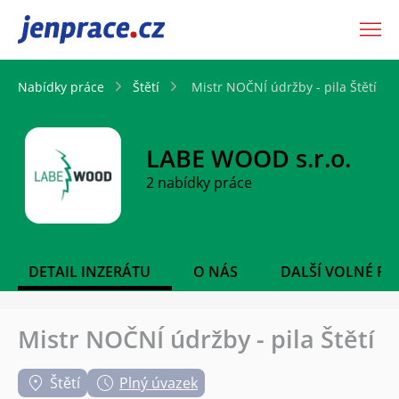
JenPráce.cz
Nabídky práce
Štětí
Mistr NOČNÍ údržby - pila Štětí
LABE WOOD s.r.o.
2 nabídky práce
DETAIL INZERÁTU
O NÁS
DALŠÍ VOLNÉ PO
Mistr NOČNÍ údržby - pila Štětí
Štětí
Plný úvazek