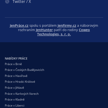
Twitter / X
JenPráce.cz
spolu s portálem
JenFirmy.cz
a náborovým
rozhraním
JenHunter
patří do rodiny
Coweo
Technologies, s. r. o.
NABÍDKY PRÁCE
Práce v Brně
Práce v Českých Budějovicích
Práce v Havířově
Práce v Hradci Králové
Práce v Jihlavě
Práce v Karlových Varech
Práce v Kladně
Práce v Liberci