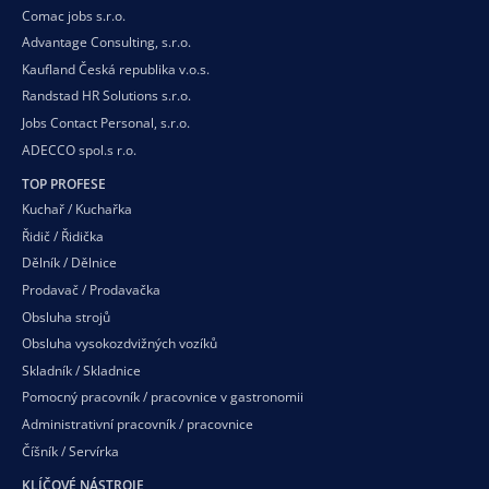
Comac jobs s.r.o.
Advantage Consulting, s.r.o.
Kaufland Česká republika v.o.s.
Randstad HR Solutions s.r.o.
Jobs Contact Personal, s.r.o.
ADECCO spol.s r.o.
TOP PROFESE
Kuchař / Kuchařka
Řidič / Řidička
Dělník / Dělnice
Prodavač / Prodavačka
Obsluha strojů
Obsluha vysokozdvižných vozíků
Skladník / Skladnice
Pomocný pracovník / pracovnice v gastronomii
Administrativní pracovník / pracovnice
Číšník / Servírka
KLÍČOVÉ NÁSTROJE