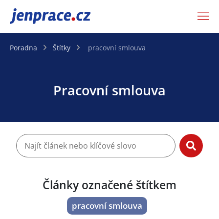
JenPráce.cz
Poradna
Štítky
pracovní smlouva
Pracovní smlouva
Články označené štítkem
pracovní smlouva