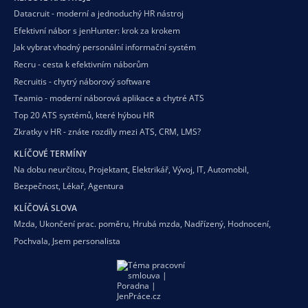
Datacruit - moderní a jednoduchý HR nástroj
Efektivní nábor s jenHunter: krok za krokem
Jak vybrat vhodný personální informační systém
Recru - cesta k efektivním náborům
Recruitis - chytrý náborový software
Teamio - moderní náborová aplikace a chytré ATS
Top 20 ATS systémů, které hýbou HR
Zkratky v HR - znáte rozdíly mezi ATS, CRM, LMS?
KLÍČOVÉ TERMÍNY
Na dobu neurčitou
,
Projektant
,
Elektrikář
,
Vývoj
,
IT
,
Automobil
,
Bezpečnost
,
Lékař
,
Agentura
KLÍČOVÁ SLOVA
Mzda
,
Ukončení prac. poměru
,
Hrubá mzda
,
Nadřízený
,
Hodnocení
,
Pochvala
,
Jsem personalista