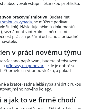
jste absolvovali vstupní lékařskou prohlídku,
e svou pracovní smlouvu
. Budete mít
ní smlouva vypadá
, se můžete podívat
ložit link). Následuje několik dokumentů,
ář), seznámení s interními směrnicemi
ečnost práce a požární ochranu a případně
tnavatele.
í den v práci novému týmu
te všechno papírování, budete představení
li u
přípravy na pohovor
, i zde je dobré se
í
. Připravte si i vtipnou vložku, a pokud
evně a krátce (žádná leklá ryba ani drtič rukou).
matovat jméno nového kolegy.
 a jak to ve firmě chodí
e, co budete potřebovat. Od toho, kde jsou