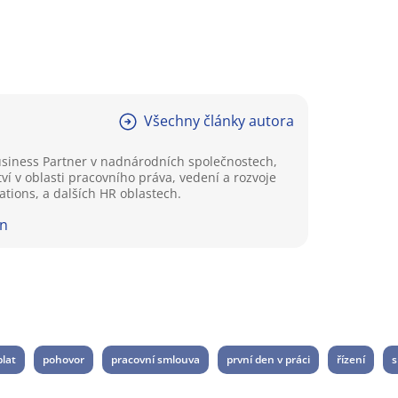
Všechny články autora
Business Partner v nadnárodních společnostech,
í v oblasti pracovního práva, vedení a rozvoje
tions, a dalších HR oblastech.
In
plat
pohovor
pracovní smlouva
první den v práci
řízení
s