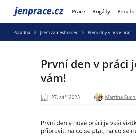
JenPráce.cz
Práce
Brigády
Poradn
Poradna
Jsem zaměstnanec
První dny v nové práci
První den v práci
vám!
Martina Such
27. září 2023
První den v nové práci je vaší vizitk
připravit, na co se ptát, na co se 