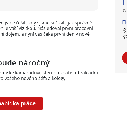
|
E
sme řešili, když jsme si říkali, jak správně
n je vaší vizitkou. Následoval první pracovní
vní dojem, a nyní vás čeká první den v nové
 bude náročný
rmy ke kamarádovi, kterého znáte od základní
pro vašeho nového šéfa a kolegy.
nabídka práce