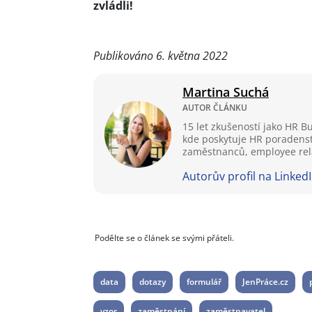
zvládli!
Publikováno 6. května 2022
Martina Suchá
AUTOR ČLÁNKU
15 let zkušeností jako HR 
kde poskytuje HR poradenstv
zaměstnanců, employee rela
Autorův profil na Linked
Podělte se o článek se svými přáteli.
data
dotazy
formulář
JenPráce.cz
vzor
zaměstnání
zaměstnavatel