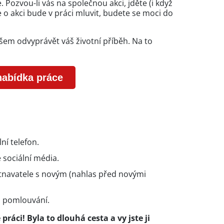
. Pozvou-li vás na společnou akci, jděte (i když
 o akci bude v práci mluvit, budete se moci do
šem odvyprávět váš životní příběh. Na to
nabídka práce
ní telefon.
 sociální média.
tnavatele s novým (nahlas před novými
 a pomlouvání.
ráci! Byla to dlouhá cesta a vy jste ji