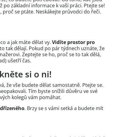
až po základní informace k vaší práci. Ptejte se!
, proč se ptáte. Neskákejte průvodci do řeči.
 co a jak máte dělat vy.
Vidíte prostor pro
to tak dělají. Pokud po pár týdnech uznáte, že
ažerovi. Zeptejte se ho, proč se to tak dělá,
ad) ušetří čas.
něte si o ni!
, že vše budete dělat samostatně. Ptejte se.
neopakovali. Tím byste snížili důvěru ve své
ových kolegů vám pomáhat.
adřízeného
. Brzy se s vámi setká a budete mít