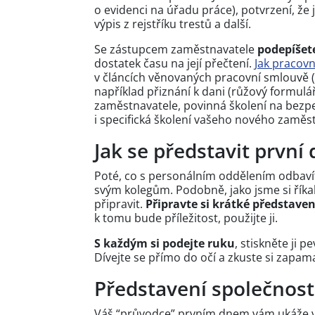
o evidenci na úřadu práce), potvrzení, že 
výpis z rejstříku trestů a další.
Se zástupcem zaměstnavatele
podepíšet
dostatek času na její přečtení.
Jak pracov
v článcích věnovaných pracovní smlouvě (v
například přiznání k dani (růžový formul
zaměstnavatele, povinná školení na bezp
i specifická školení vašeho nového zaměs
Jak se představit prvn
Poté, co s personálním oddělením odbaví
svým kolegům. Podobně, jako jsme si říka
připravit.
Připravte si krátké představen
k tomu bude příležitost, použijte ji.
S každým si podejte ruku
, stiskněte ji p
Dívejte se přímo do očí a zkuste si zapa
Představení společnosti
Váš “průvodce” prvním dnem vám ukáže vš