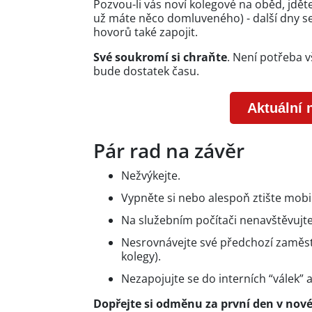
Pozvou-li vás noví kolegové na oběd, jděte
už máte něco domluveného) - další dny se
hovorů také zapojit.
Své soukromí si chraňte
. Není potřeba v
bude dostatek času.
Aktuální 
Pár rad na závěr
Nežvýkejte.
Vypněte si nebo alespoň ztište mobil
Na služebním počítači nenavštěvujte
Nesrovnávejte své předchozí zaměs
kolegy).
Nezapojujte se do interních “válek”
Dopřejte si odměnu za první den v nové p