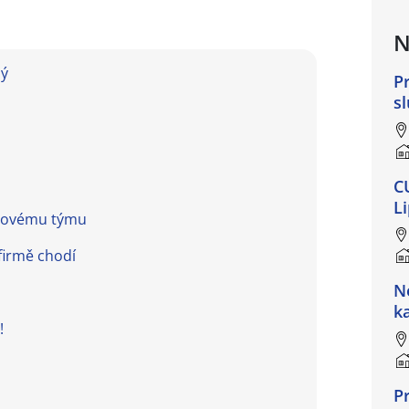
N
ný
P
s
C
L
i novému týmu
 firmě chodí
N
k
!
P