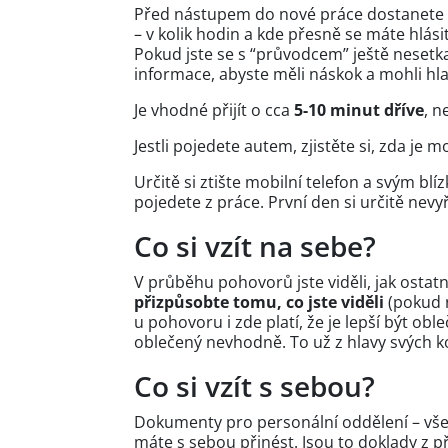
Před nástupem do nové práce dostanete 
–⁠ v kolik hodin a kde přesně se máte hlási
Pokud jste se s “průvodcem” ještě nesetkal
informace, abyste měli náskok a mohli hl
Je vhodné přijít o cca
5-10 minut dříve
, n
Jestli pojedete autem, zjistěte si, zda je
Určitě si ztište mobilní telefon a svým bl
pojedete z práce. První den si určitě nev
Co si vzít na sebe?
V průběhu pohovorů jste viděli, jak ostat
přizpůsobte tomu, co jste viděli
(pokud n
u pohovoru i zde platí, že je lepší být obl
oblečený nevhodně. To už z hlavy svých 
Co si vzít s sebou?
Dokumenty pro personální oddělení –⁠ vše
máte s sebou přinést. Jsou to doklady z 