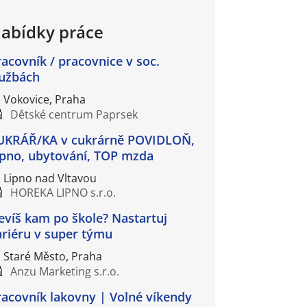
abídky práce
racovník / pracovnice v soc.
lužbách
Vokovice, Praha
Dětské centrum Paprsek
UKRÁŘ/KA v cukrárně POVIDLOŇ,
ipno, ubytování, TOP mzda
Lipno nad Vltavou
HOREKA LIPNO s.r.o.
evíš kam po škole? Nastartuj
ariéru v super týmu
Staré Město, Praha
Anzu Marketing s.r.o.
racovník lakovny | Volné víkendy