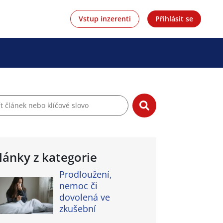
Vstup inzerenti
Přihlásit se
lánky z kategorie
Prodloužení,
nemoc či
dovolená ve
zkušební