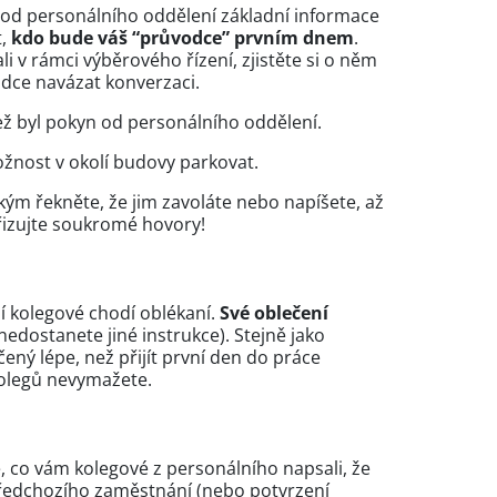
od personálního oddělení základní informace
t,
kdo bude váš “průvodce” prvním dnem
.
i v rámci výběrového řízení, zjistěte si o něm
adce navázat konverzaci.
ež byl pokyn od personálního oddělení.
 možnost v okolí budovy parkovat.
ízkým řekněte, že jim zavoláte nebo napíšete, až
yřizujte soukromé hovory!
ní kolegové chodí oblékaní.
Své oblečení
edostanete jiné instrukce). Stejně jako
ečený lépe, než přijít první den do práce
kolegů nevymažete.
, co vám kolegové z personálního napsali, že
předchozího zaměstnání (nebo potvrzení