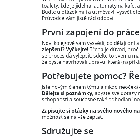
toalety, kde je jídelna, automaty na kafe, 
Buďte u otázek milí a usměvaví, vysvětlete
Průvodce vám jistě rád odpoví.
První zapojení do práce
Noví kolegové vám vysvětlí, co dělají oni a
zlepšení? Vyčkejte!
Třeba je důvod, proč 
se proces dá vylepšit, sdělte to svému man
že byste navrhovali úpravu, která (napříkl
Potřebujete pomoc? Řek
Jste novým členem týmu a nikdo neočekává
Dělejte si poznámky
, abyste své dotazy 
schopnosti a současně také odhodlání n
Zapisujte si otázky na svého nového n
možnost se na vše zeptat.
Sdružujte se