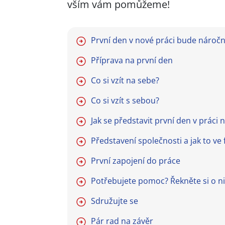
vším vám pomůžeme!
První den v nové práci bude nároč
Příprava na první den
Co si vzít na sebe?
Co si vzít s sebou?
Jak se představit první den v prác
Představení společnosti a jak to ve
První zapojení do práce
Potřebujete pomoc? Řekněte si o ni
Sdružujte se
Pár rad na závěr