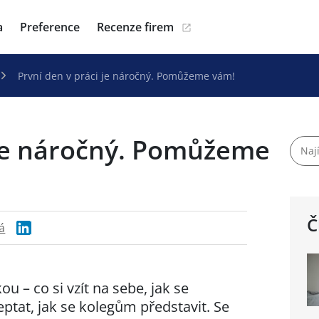
a
Preference
Recenze firem
První den v práci je náročný. Pomůžeme vám!
 je náročný. Pomůžeme
Č
á
ou –⁠ co si vzít na sebe, jak se
neptat, jak se kolegům představit. Se