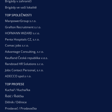
Brigády v zahraničí
Brigády ve vaší
lokalitě
TOP SPOLEČNOSTI
ManpowerGroup s.r.o.
Grafton Recruitment s.r.o.
HOFMANN WIZARD s.r.o.
Penta Hospitals CZ, s.r.o.
Comac jobs s.r.o.
Advantage Consulting, s.r.o.
Kaufland Česká republika v.o.s.
Randstad HR Solutions s.r.o.
Jobs Contact Personal, s.r.o.
ADECCO spol.s r.o.
TOP PROFESE
Kuchař / Kuchařka
Řidič / Řidička
Dělník / Dělnice
Prodavač / Prodavačka