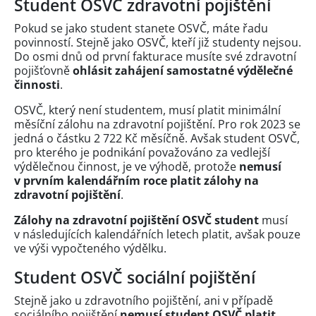
Student OSVČ zdravotní pojištění
Pokud se jako student stanete OSVČ, máte řadu
povinností. Stejně jako OSVČ, kteří již studenty nejsou.
Do osmi dnů od první fakturace musíte své zdravotní
pojišťovně
ohlásit zahájení samostatné výdělečné
činnosti
.
OSVČ, který není studentem, musí platit minimální
měsíční zálohu na zdravotní pojištění. Pro rok 2023 se
jedná o částku 2 722 Kč měsíčně. Avšak student OSVČ,
pro kterého je podnikání považováno za vedlejší
výdělečnou činnost, je ve výhodě, protože
nemusí
v prvním kalendářním roce platit zálohy na
zdravotní pojištění
.
Zálohy na zdravotní pojištění OSVČ student
musí
v následujících kalendářních letech platit, avšak pouze
ve výši vypočteného výdělku.
Student OSVČ sociální pojištění
Stejně jako u zdravotního pojištění, ani v případě
sociálního pojištění
nemusí student OSVČ platit