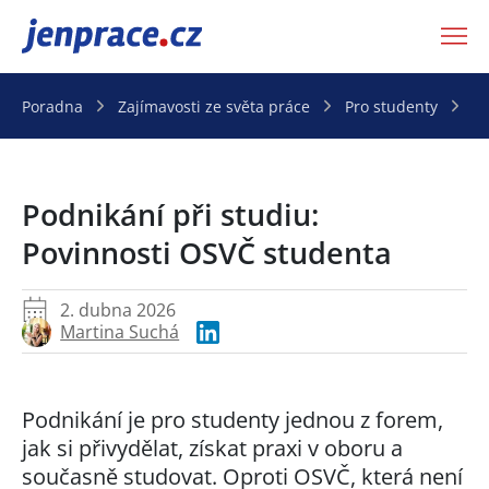
JenPráce.cz
Poradna
Zajímavosti ze světa práce
Pro studenty
P
Podnikání při studiu:
Povinnosti OSVČ studenta
2. dubna 2026
Martina Suchá
Podnikání je pro studenty jednou z forem,
jak si přivydělat, získat praxi v oboru a
současně studovat. Oproti OSVČ, která není