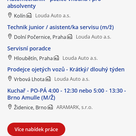
absolventy
Louda Auto a.s.
Kolín
Technik junior / asistent/ka servisu (m/ž)
Louda Auto a.s.
Dolní Počernice, Praha
Servisní poradce
Louda Auto a.s.
Hloubětín, Praha
Prodejce ojetých vozů - Krátký/ dlouhý týden
Louda Auto a.s.
Vrbová Lhota
Kuchař - PO-PÁ 4:00 - 12:30 nebo 5:00 - 13:30 -
Brno Amulle (M/Ž)
ARAMARK, s.r.o.
Židenice, Brno
Více nabídek práce