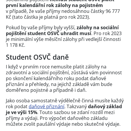
první kalendářní rok zálohy na pojistném
v případě, že vaše příjmy nedosáhnou částky 96 777
Kč (tato částka je platná pro rok 2023).
Pokud by vaše příjmy byly vyšší,
zálohy na sociální
pojištění student OSVČ uhradit musí
. Pro rok 2023
je minimální výše měsíční zálohy při vedlejší činnosti
1 178 Kč.
Student OSVČ daně
I když v prvním roce nemusíte platit zálohy na
zdravotní a sociální pojištění, zůstává vám povinnost
po skončení kalendářního roku podat daňové
přiznání a přehledy, na jejichž základě vám bude
doměřeno pojistné a případně i daň.
Jako osoba samostatně výdělečně činná musíte každý
rok podat
daňové přiznání
. Takzvaný
daňový základ
je ve výši 15%
. Touto sazbou se zdaní rozdíl mezi
příjmy a výdaji. Pro výpočet daňového základu
můžete zvolit paušální výdaje nebo skutečné výdaje.