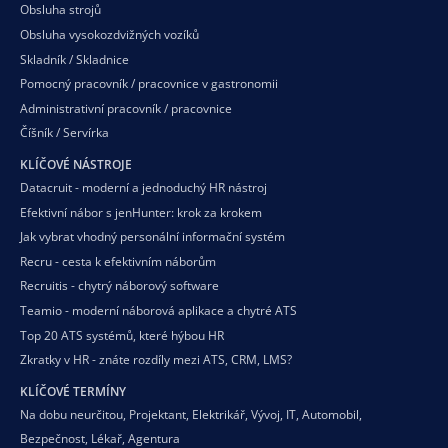
Obsluha strojů
Obsluha vysokozdvižných vozíků
Skladník / Skladnice
Pomocný pracovník / pracovnice v gastronomii
Administrativní pracovník / pracovnice
Číšník / Servírka
KLÍČOVÉ NÁSTROJE
Datacruit - moderní a jednoduchý HR nástroj
Efektivní nábor s jenHunter: krok za krokem
Jak vybrat vhodný personální informační systém
Recru - cesta k efektivním náborům
Recruitis - chytrý náborový software
Teamio - moderní náborová aplikace a chytré ATS
Top 20 ATS systémů, které hýbou HR
Zkratky v HR - znáte rozdíly mezi ATS, CRM, LMS?
KLÍČOVÉ TERMÍNY
Na dobu neurčitou
,
Projektant
,
Elektrikář
,
Vývoj
,
IT
,
Automobil
,
Bezpečnost
,
Lékař
,
Agentura