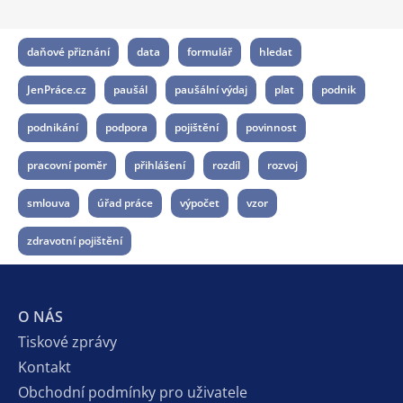
daňové přiznání
data
formulář
hledat
JenPráce.cz
paušál
paušální výdaj
plat
podnik
podnikání
podpora
pojištění
povinnost
pracovní poměr
přihlášení
rozdíl
rozvoj
smlouva
úřad práce
výpočet
vzor
zdravotní pojištění
O NÁS
Tiskové zprávy
Kontakt
Obchodní podmínky pro uživatele