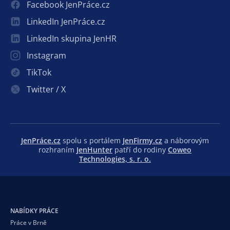
Facebook JenPráce.cz
LinkedIn JenPráce.cz
LinkedIn skupina JenHR
Instagram
TikTok
Twitter / X
JenPráce.cz
spolu s portálem
JenFirmy.cz
a náborovým
rozhraním
JenHunter
patří do rodiny
Coweo
Technologies, s. r. o.
NABÍDKY PRÁCE
Práce v Brně