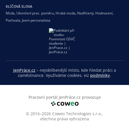
KLÍČOVÁ SLOVA
Mzda
,
Ukončení prac. poměru
,
Hrubá mzda
,
Nadřízený
,
Hodnocení
,
Pochvala
,
Jsem personalista
JenPráce.cz
– nejoblíbenější místo, kde hledat práci a
zaměstnance. Využíváme cookies, viz
podmínky
.
Pracovní portál JenPráce.cz provozuje
© 2016–2026 Coweo Technologies s.r.o.,
všechna práva vyhrazena