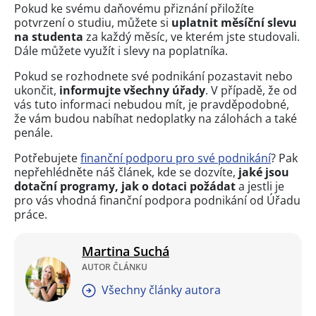
Pokud ke svému daňovému přiznání přiložíte
potvrzení o studiu, můžete si
uplatnit měsíční slevu
na studenta
za každý měsíc, ve kterém jste studovali.
Dále můžete využít i slevy na poplatníka.
Pokud se rozhodnete své podnikání pozastavit nebo
ukončit,
informujte všechny úřady
. V případě, že od
vás tuto informaci nebudou mít, je pravděpodobné,
že vám budou nabíhat nedoplatky na zálohách a také
penále.
Potřebujete
finanční podporu pro své podnikání
? Pak
nepřehlédněte náš článek, kde se dozvíte,
jaké jsou
dotační programy, jak o dotaci požádat
a jestli je
pro vás vhodná finanční podpora podnikání od Úřadu
práce.
Martina Suchá
AUTOR ČLÁNKU
Všechny články autora