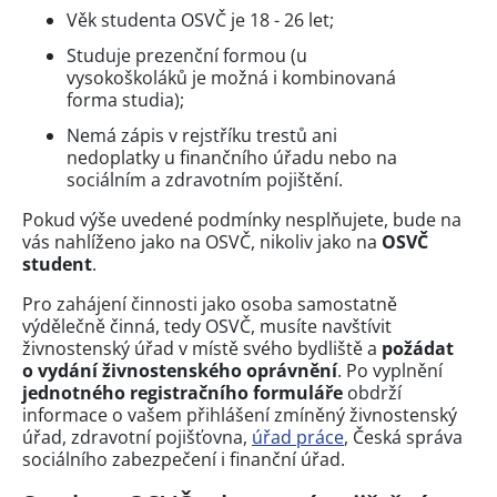
Věk studenta OSVČ je 18 - 26 let;
Studuje prezenční formou (u
vysokoškoláků je možná i kombinovaná
forma studia);
Nemá zápis v rejstříku trestů ani
nedoplatky u finančního úřadu nebo na
sociálním a zdravotním pojištění.
Pokud výše uvedené podmínky nesplňujete, bude na
vás nahlíženo jako na OSVČ, nikoliv jako na
OSVČ
student
.
Pro zahájení činnosti jako osoba samostatně
výdělečně činná, tedy OSVČ, musíte navštívit
živnostenský úřad v místě svého bydliště a
požádat
o vydání živnostenského oprávnění
. Po vyplnění
jednotného registračního formuláře
obdrží
informace o vašem přihlášení zmíněný živnostenský
úřad, zdravotní pojišťovna,
úřad práce
, Česká správa
sociálního zabezpečení i finanční úřad.