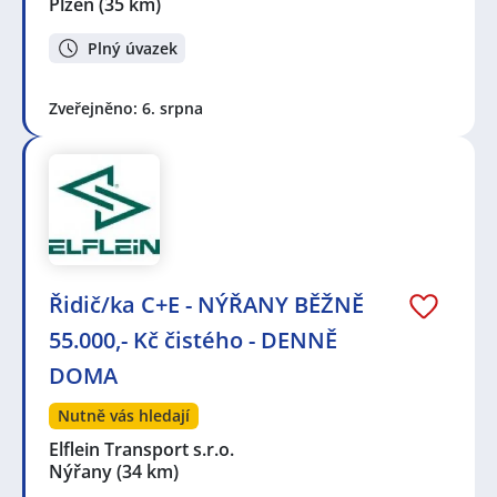
Plzeň
(35 km)
Plný úvazek
Zveřejněno: 6. srpna
Řidič/ka C+E - NÝŘANY BĚŽNĚ
55.000,- Kč čistého - DENNĚ
DOMA
Nutně vás hledají
Elflein Transport s.r.o.
Nýřany
(34 km)