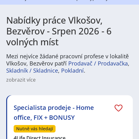
Nabídky práce Vlkošov,
Bezvěrov - Srpen 2026 - 6
volných míst
Mezi nejvíce žádané pracovní profese v lokalitě
Vlkošov, Bezvěrov patří
Prodavač / Prodavačka
,
Skladník / Skladnice
,
Pokladní
.
zobrazit více
Na
JenPráce.cz
naleznete širokou nabídku pravidelně
aktualizovaných a doplňovaných inzerátů
práce
i
brigády
. Najdete zde široké množství různých oborů
a profesí, o které mají firmy aktuálně největší zájem a
Specialista prodeje - Home
je pro ně velmi podstatné obsadit pracovní pozici v co
office, FIX + BONUSY
nejkratším možném termínu. Mezi takové profese
patří nyní nejvíce
kuchař / kuchařka
,
řidič / řidička
,
Nutně vás hledají
dělník / dělnice
,
dělník / dělnice
nebo máte zájem o
profesi
prodavač / prodavačka
? Mezi nejvíce
4Life Direct Insurance…