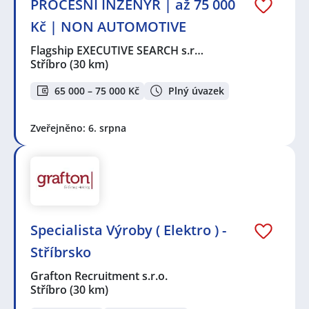
PROCESNÍ INŽENÝR | až 75 000
Kč | NON AUTOMOTIVE
Flagship EXECUTIVE SEARCH s.r…
Stříbro
(30 km)
65 000 – 75 000 Kč
Plný úvazek
Zveřejněno: 6. srpna
Specialista Výroby ( Elektro ) -
Stříbrsko
Grafton Recruitment s.r.o.
Stříbro
(30 km)