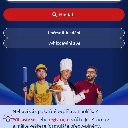
Hledat
Upřesnit hledání
Vyhledávání s AI
Nebaví vás pokaždé vyplňovat políčka?
nebo
k účtu
JenPráce.cz
Přihlaste se
registrujte
a mějte veškeré
formuláře předvyplněny.