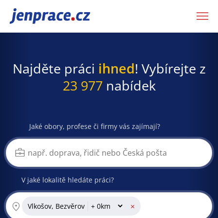
JenPráce.cz
Najděte práci
ihned
! Vybírejte z
23 977
nabídek
Jaké obory, profese či firmy vás zajímají?
V jaké lokalitě hledáte práci?
×
Vlkošov, Bezvěrov