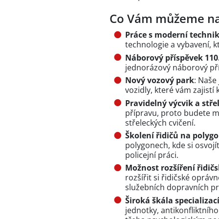
Co Vám můžeme na
Práce s moderní techni
technologie a vybavení, 
Náborový příspěvek 110
jednorázový náborový pří
Nový vozový park
: Naše
vozidly, které vám zajistí
Pravidelný výcvik a stře
přípravu, proto budete mí
střeleckých cvičení.
Školení řidičů na polyg
polygonech, kde si osvojí
policejní práci.
Možnost rozšíření řidič
rozšířit si řidičské opráv
služebních dopravních pr
Široká škála specializací
jednotky, antikonfliktní