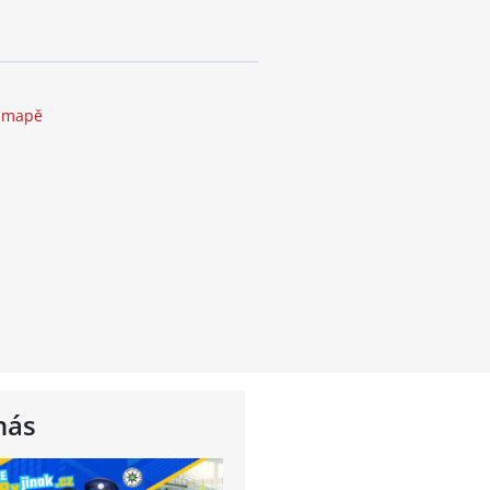
a mapě
nás