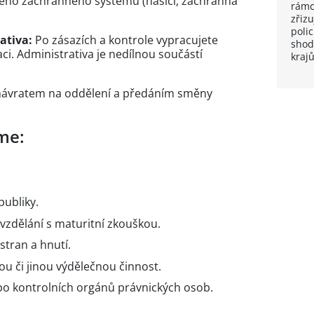
ného záchranného systému (hasiči, záchranná
rámci
zřizu
polic
ativa:
Po zásazích a kontrole vypracujete
shod
i. Administrativa je nedílnou součástí
kraj
návratem na oddělení a předáním směny
me:
publiky.
vzdělání s maturitní zkouškou.
stran a hnutí.
u či jinou výdělečnou činnost.
bo kontrolních orgánů právnických osob.