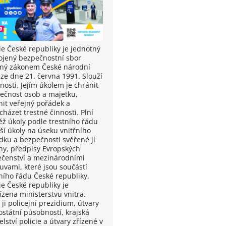
ie České republiky je jednotný
ojený bezpečnostní sbor
ený zákonem České národní
 ze dne 21. června 1991. Slouží
nosti. Jejím úkolem je chránit
ečnost osob a majetku,
nit veřejný pořádek a
házet trestné činnosti. Plní
ěž úkoly podle trestního řádu
ší úkoly na úseku vnitřního
dku a bezpečnosti svěřené jí
ny, předpisy Evropských
ečenství a mezinárodními
uvami, které jsou součástí
ního řádu České republiky.
ie České republiky je
ízena ministerstvu vnitra.
 ji policejní prezidium, útvary
ostátní působností, krajská
elství policie a útvary zřízené v