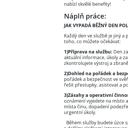
nabízí skvělé benefity!
Náplň práce:
JAK VYPADÁ BĚŽNÝ DEN POL
Každý den ve službě je jiný a 
toho, co můžete očekávat:
1)Příprava na službu:
Den za
aktuální informace, úkoly a z
zkontrolujete výstroj a zbraně
2)Dohled na pořádek a bezp
pořádek a bezpečnost ve svěř
řešit přestupky, asistovat a 
3)Zásahy a operativní činno
oznámení vyjedete na místo a 
místa činu, dopadení podezř
urgentní úkoly.
Během služby budete úzce spo