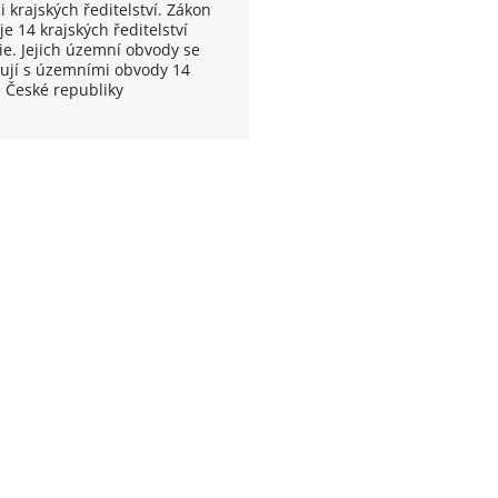
 krajských ředitelství. Zákon
je 14 krajských ředitelství
ie. Jejich územní obvody se
ují s územními obvody 14
ů České republiky