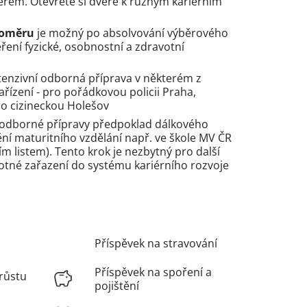
rem. Otevřete si dveře k různým karierním
poměru
je možný po absolvování výběrového
ěření fyzické, osobnostní a zdravotní
tenzivní odborná příprava v některém z
ařízení - pro pořádkovou policii Praha,
pro cizineckou Holešov
odborné přípravy předpoklad dálkového
ění maturitního vzdělání např. ve škole MV ČR
ím listem). Tento krok je nezbytný pro další
otné zařazení do systému kariérního rozvoje
Příspěvek na stravování
Příspěvek na spoření a
růstu
pojištění