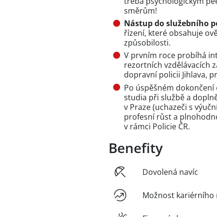
třeba psychologickým pee
směrům!
Nástup do služebního 
řízení, které obsahuje ov
způsobilosti.
V prvním roce probíhá in
rezortních vzdělávacích z
dopravní policii Jihlava, 
Po úspěšném dokončení 
studia při službě a dopln
v Praze (uchazeči s výučn
profesní růst a plnohodn
v rámci Policie ČR.
Benefity
Dovolená navíc
Možnost kariérního 