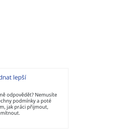
dnat lepší
rávně odpovědět? Nemusíte
šechny podmínky a poté
, jak práci přijmout,
dmítnout.