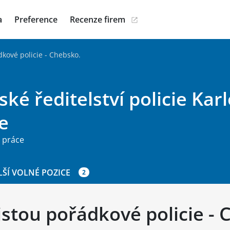
a
Preference
Recenze firem
dkové policie - Chebsko.
ské ředitelství policie Ka
e
 práce
LŠÍ VOLNÉ POZICE
2
cistou pořádkové policie -