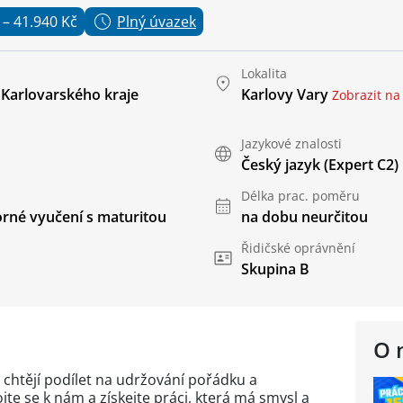
 – 41.940 Kč
Plný úvazek
Lokalita
e Karlovarského kraje
Karlovy Vary
Zobrazit n
Jazykové znalosti
Český jazyk
(Expert C2)
Délka prac. poměru
rné vyučení s maturitou
na dobu neurčitou
Řidičské oprávnění
Skupina B
O 
 chtějí podílet na udržování pořádku a
jte se k nám a získejte práci, která má smysl a