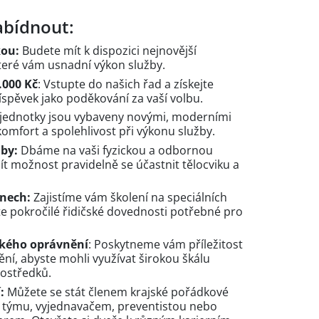
bídnout:
kou:
Budete mít k dispozici nejnovější
které vám usnadní výkon služby.
.000 Kč
: Vstupte do našich řad a získejte
spěvek jako poděkování za vaší volbu.
 jednotky jsou vybaveny novými, moderními
 komfort a spolehlivost při výkonu služby.
lby:
Dbáme na vaši fyzickou a odbornou
t možnost pravidelně se účastnit tělocviku a
onech:
Zajistíme vám školení na speciálních
te pokročilé řidičské dovednosti potřebné pro
ského oprávnění
: Poskytneme vám příležitost
nění, abyste mohli využívat širokou škálu
ostředků.
:
Můžete se stát členem krajské pořádkové
ho týmu, vyjednavačem, preventistou nebo