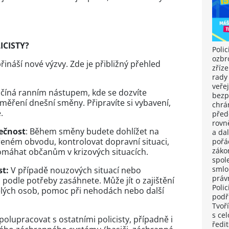
ICISTY?
Polic
ozbr
přináší nové výzvy. Zde je přibližný přehled
zříz
rady
veřej
číná ranním nástupem, kde se dozvíte
bezp
aměření dnešní směny. Připravíte si vybavení,
chrá
.
předc
rovn
ečnost
: Během směny budete dohlížet na
a dal
eném obvodu, kontrolovat dopravní situaci,
pořá
záko
pomáhat občanům v krizových situacích.
spol
smlo
st:
V případě nouzových situací nebo
práv
podle potřeby zasáhnete. Může jít o zajištění
Polic
elých osob, pomoc při nehodách nebo další
podř
Tvoří
s cel
lupracovat s ostatními policisty, případně i
ředit