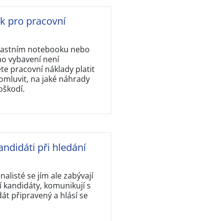
ok pro pracovní
vlastním notebooku nebo
ho vybavení není
e pracovní náklady platit
omluvit, na jaké náhrady
oškodí.
andidáti při hledání
nalisté se jím ale zabývají
 kandidáty, komunikují s
dát připravený a hlásí se