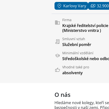
Karlovy Vary
32.900
Firma
Krajské ředitelství polici
(Ministerstvo vnitra )
Smluvní vztah
Služební poměr
Minimální vzdělání
Středoškolské nebo odbo
Vhodné také pro
absolventy
O nás
Hledáme nové kolegy, kteří se
bezpečnosti v naší zemi. Připo