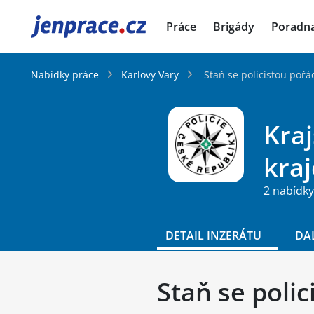
JenPráce.cz
Práce
Brigády
Poradn
Nabídky práce
Karlovy Vary
Staň se policistou pořá
Kraj
kraj
2 nabídky
DETAIL INZERÁTU
DA
Staň se poli