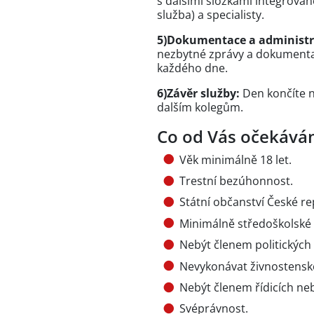
s dalšími složkami integrova
služba) a specialisty.
5)Dokumentace a administr
nezbytné zprávy a dokumentac
každého dne.
6)Závěr služby:
Den končíte 
dalším kolegům.
Co od Vás očekává
Věk minimálně 18 let.
Trestní bezúhonnost.
Státní občanství České re
Minimálně středoškolské 
Nebýt členem politických 
Nevykonávat živnostensko
Nebýt členem řídicích ne
Svéprávnost.