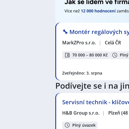
🔧 Montér regálových sy
MarkZPro s.r.o.
|
Celá ČR
70 000 – 80 000 Kč
Plný
Zveřejněno: 3. srpna
Podívejte se i na 
Servisní technik - klíčo
H&B Group s.r.o.
|
Plzeň
(48
Plný úvazek