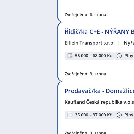
Zveřejněno: 6. srpna
Řidič/ka C+E - NÝŘANY 
Elflein Transport s.r.o.
|
Nýř
55 000 – 68 000 Kč
Plný
Zveřejněno: 3. srpna
Prodavač/ka - Domažlic
Kaufland Česká republika v.o.s
35 000 – 37 000 Kč
Plný
Zveřejněno: 3. srpna