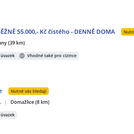
BĚŽNĚ 55.000,- Kč čistého - DENNĚ DOMA
Nutn
any
(39 km)
 úvazek
Vhodné také pro cizince
e
Nutně vás hledají
.
|
Domažlice
(8 km)
 úvazek