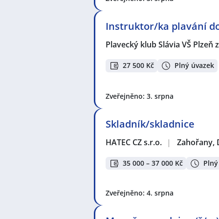
Instruktor/ka plavání d
Plavecký klub Slávia VŠ Plzeň z
27 500 Kč
Plný úvazek
Zveřejněno: 3. srpna
Skladník/skladnice
HATEC CZ s.r.o.
|
Zahořany, 
35 000 – 37 000 Kč
Plný
Zveřejněno: 4. srpna