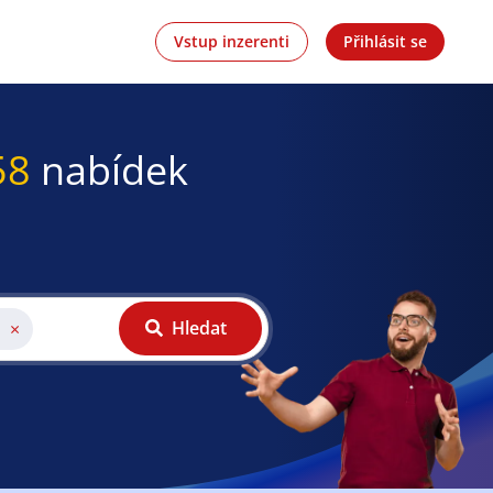
Vstup inzerenti
Přihlásit se
58
nabídek
Hledat
×