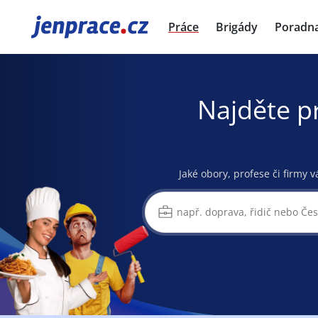
JenPráce.cz
Práce
Brigády
Poradn
Najděte p
Jaké obory, profese či firmy v