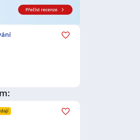
vání
ím:
dají