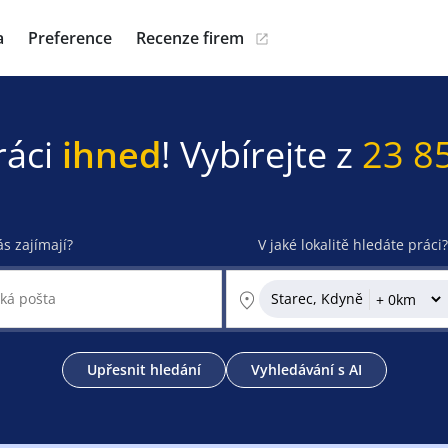
a
Preference
Recenze firem
ráci
ihned
! Vybírejte z
23 8
ás zajímají?
V jaké lokalitě hledáte práci?
Starec, Kdyně
Upřesnit hledání
Vyhledávání s AI