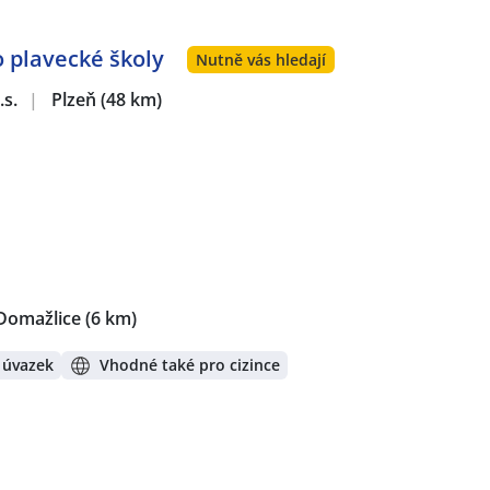
o plavecké školy
Nutně vás hledají
.s.
|
Plzeň
(48 km)
Domažlice
(6 km)
 úvazek
Vhodné také pro cizince