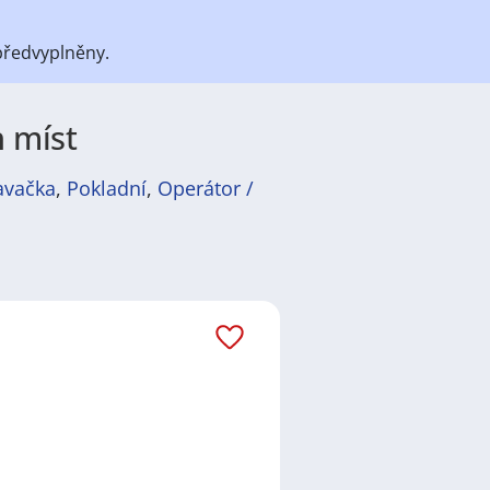
předvyplněny.
h míst
avačka
,
Pokladní
,
Operátor /
átů
práce
i
brigády
. Najdete zde
ně velmi podstatné obsadit
ř / kuchařka
,
řidič / řidička
,
dělník
žadované obory patří
Průmyslová
 realitní služby
a nebo také práce
ráci i ve výše uvedených
ezení požadovaného zaměstnání.
ň
,
Praha
,
Nové Město, Praha
,