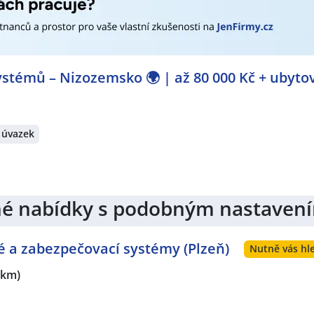
stémů – Nizozemsko 🌍 | až 80 000 Kč + ubyto
 úvazek
jiné nabídky s podobným nastaven
vé a zabezpečovací systémy (Plzeň)
Nutně vás hle
 km)