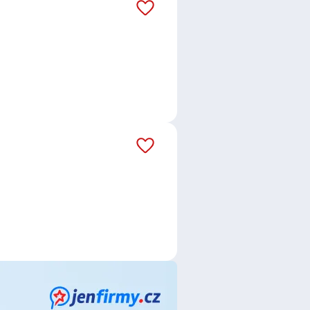
us s.r.o.
,
SUSPA CZ s.r.o.
,
ce
,
Telefonní operátor /
ovní specialista / specialistka
,
ecialista / specialistka v
Vedoucí obchodu
,
Trenér /
dnice
,
Plavčík / Plavčice
,
Mechanik
hodní manažer / manažerka
,
orka výroby
,
Konstruktér /
/ Elektrotechnička
,
řka
,
Kontrolor / Kontrolorka
,
hnička automatizace
Nýrsko
,
Horšovský Týn
,
Staňkov,
Chotěšov, okres Plzeň-jih
,
Ostrov u
lzeň-jih
,
Úherce, okres Plzeň-