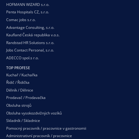
HOFMANN WIZARD s.r.o.
Penta Hospitals CZ, s.r.o.
Comac jobs s.r.o.
Advantage Consulting, s.r.o.
Kaufland Česká republika v.o.s.
Randstad HR Solutions s.r.o.
Jobs Contact Personal, s.r.o.
ADECCO spol.s r.o.
TOP PROFESE
Kuchař / Kuchařka
Řidič / Řidička
Dělník / Dělnice
Prodavač / Prodavačka
Obsluha strojů
Obsluha vysokozdvižných vozíků
Skladník / Skladnice
Pomocný pracovník / pracovnice v gastronomii
Administrativní pracovník / pracovnice