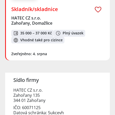
Skladník/skladnice
HATEC CZ s.r.o.
Zahořany, Domažlice
35 000 – 37 000 Kč
Plný úvazek
Vhodné také pro cizince
Zveřejněno: 4. srpna
Sídlo firmy
HATEC CZ s.r.o.
Zahořany 135
344 01 Zahořany
IČO: 60071125
Datová schránka: 5ukcevh