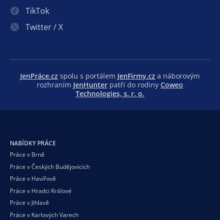
TikTok
Twitter / X
JenPráce.cz
spolu s portálem
JenFirmy.cz
a náborovým
rozhraním
JenHunter
patří do rodiny
Coweo
Technologies, s. r. o.
NABÍDKY PRÁCE
Práce v Brně
Práce v Českých Budějovicích
Práce v Havířově
Práce v Hradci Králové
Práce v Jihlavě
Práce v Karlových Varech