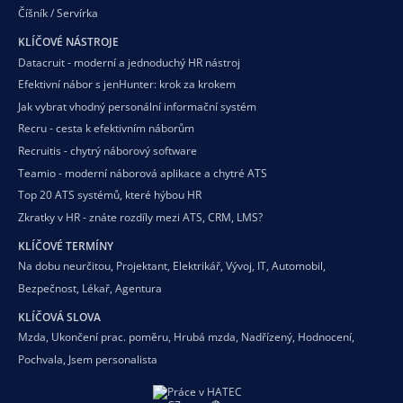
Číšník / Servírka
KLÍČOVÉ NÁSTROJE
Datacruit - moderní a jednoduchý HR nástroj
Efektivní nábor s jenHunter: krok za krokem
Jak vybrat vhodný personální informační systém
Recru - cesta k efektivním náborům
Recruitis - chytrý náborový software
Teamio - moderní náborová aplikace a chytré ATS
Top 20 ATS systémů, které hýbou HR
Zkratky v HR - znáte rozdíly mezi ATS, CRM, LMS?
KLÍČOVÉ TERMÍNY
Na dobu neurčitou
,
Projektant
,
Elektrikář
,
Vývoj
,
IT
,
Automobil
,
Bezpečnost
,
Lékař
,
Agentura
KLÍČOVÁ SLOVA
Mzda
,
Ukončení prac. poměru
,
Hrubá mzda
,
Nadřízený
,
Hodnocení
,
Pochvala
,
Jsem personalista