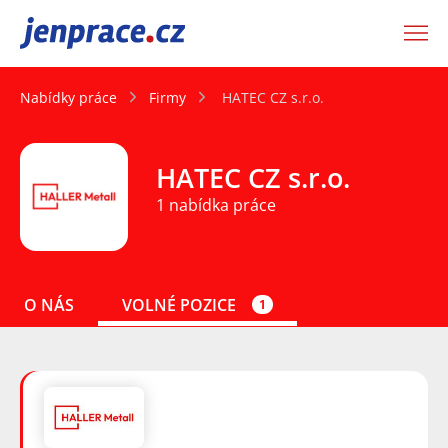
JenPráce.cz
Nabídky práce
Firmy
HATEC CZ s.r.o.
HATEC CZ s.r.o.
1 nabídka práce
O NÁS
VOLNÉ POZICE
1