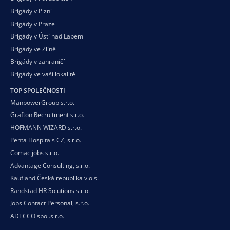
Brigády v Plzni
Brigády v Praze
Brigády v Ústí nad Labem
Brigády ve Zlíně
Brigády v zahraničí
Brigády ve vaší
lokalitě
TOP SPOLEČNOSTI
ManpowerGroup s.r.o.
Grafton Recruitment s.r.o.
HOFMANN WIZARD s.r.o.
Penta Hospitals CZ, s.r.o.
Comac jobs s.r.o.
Advantage Consulting, s.r.o.
Kaufland Česká republika v.o.s.
Randstad HR Solutions s.r.o.
Jobs Contact Personal, s.r.o.
ADECCO spol.s r.o.