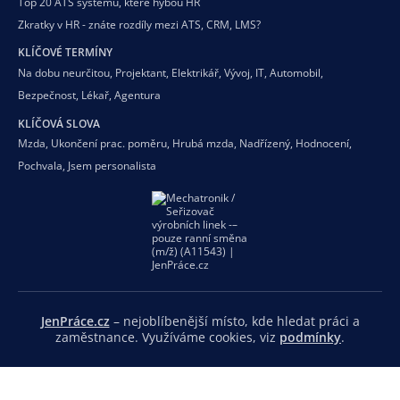
Top 20 ATS systémů, které hýbou HR
Zkratky v HR - znáte rozdíly mezi ATS, CRM, LMS?
KLÍČOVÉ TERMÍNY
Na dobu neurčitou
,
Projektant
,
Elektrikář
,
Vývoj
,
IT
,
Automobil
,
Bezpečnost
,
Lékař
,
Agentura
KLÍČOVÁ SLOVA
Mzda
,
Ukončení prac. poměru
,
Hrubá mzda
,
Nadřízený
,
Hodnocení
,
Pochvala
,
Jsem personalista
JenPráce.cz
– nejoblíbenější místo, kde hledat práci a
zaměstnance. Využíváme cookies, viz
podmínky
.