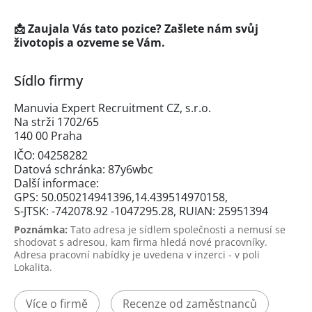
📩 Zaujala Vás tato pozice? Zašlete nám svůj
životopis a ozveme se Vám.
Sídlo firmy
Manuvia Expert Recruitment CZ, s.r.o.
Na strži 1702/65
140 00 Praha
IČO: 04258282
Datová schránka: 87y6wbc
Další informace:
GPS: 50.050214941396,14.439514970158,
S-JTSK: -742078.92 -1047295.28, RUIAN: 25951394
Poznámka:
Tato adresa je sídlem společnosti a nemusí se
shodovat s adresou, kam firma hledá nové pracovníky.
Adresa pracovní nabídky je uvedena v inzerci - v poli
Lokalita.
Více o firmě
Recenze od zaměstnanců