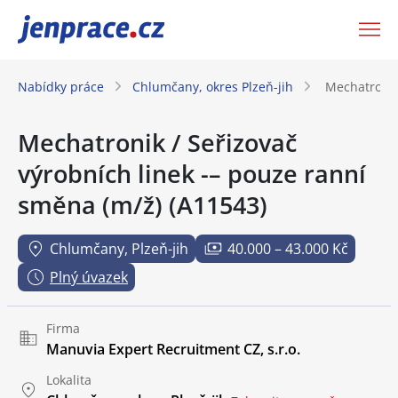
JenPráce.cz
Nabídky práce
Chlumčany, okres Plzeň-jih
Mechatronik
Mechatronik / Seřizovač
výrobních linek -– pouze ranní
směna (m/ž) (A11543)
Chlumčany, Plzeň-jih
40.000 – 43.000 Kč
Plný úvazek
Firma
Manuvia Expert Recruitment CZ, s.r.o.
Lokalita