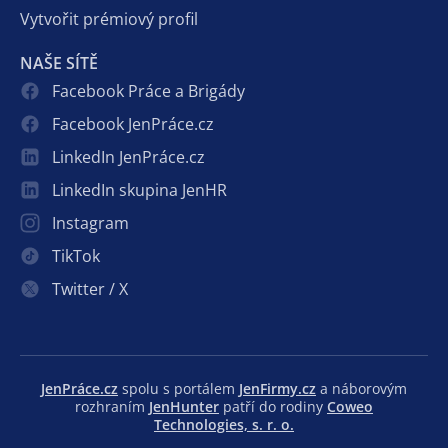
Vytvořit prémiový profil
NAŠE SÍTĚ
Facebook Práce a Brigády
Facebook JenPráce.cz
LinkedIn JenPráce.cz
LinkedIn skupina JenHR
Instagram
TikTok
Twitter / X
JenPráce.cz
spolu s portálem
JenFirmy.cz
a náborovým
rozhraním
JenHunter
patří do rodiny
Coweo
Technologies, s. r. o.