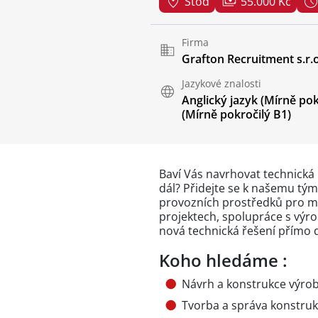
Stod
55.000 Kč
Firma
Grafton Recruitment s.r.o
Jazykové znalosti
Anglický jazyk
(Mírně pok
(Mírně pokročilý B1)
Baví Vás navrhovat technická 
dál? Přidejte se k našemu týmu
provozních prostředků pro m
projektech, spolupráce s výr
nová technická řešení přímo 
Koho hledáme :
Návrh a konstrukce výrob
Tvorba a správa konstru