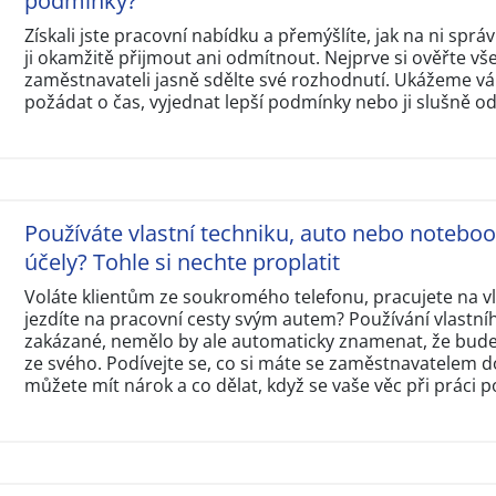
podmínky?
Získali jste pracovní nabídku a přemýšlíte, jak na ni sp
ji okamžitě přijmout ani odmítnout. Nejprve si ověřte v
zaměstnavateli jasně sdělte své rozhodnutí. Ukážeme vám
požádat o čas, vyjednat lepší podmínky nebo ji slušně o
Používáte vlastní techniku, auto nebo notebo
účely? Tohle si nechte proplatit
Voláte klientům ze soukromého telefonu, pracujete na 
jezdíte na pracovní cesty svým autem? Používání vlastní
zakázané, nemělo by ale automaticky znamenat, že budet
ze svého. Podívejte se, co si máte se zaměstnavatelem d
můžete mít nárok a co dělat, když se vaše věc při práci p