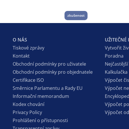
zkušenost
O NÁS
UŽITEČNÉ
Tiskové zprávy
Vytvořit ži
Kontakt
Poradna
Obchodní podmínky pro uživatele
Nejčastější
Obchodní podmínky pro objednatele
Kalkulačka
Certifikace ISO
Výpočet či
Směrnice Parlamentu a Rady EU
Výpočet n
Informační memorandum
Encykloped
Kodex chování
Výpočet p
Privacy Policy
Výpočet o
Prohlášení o přístupnosti
Transparentní zprávy