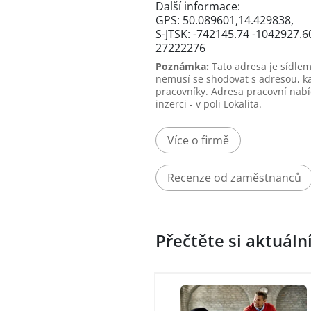
Další informace:
GPS: 50.089601,14.429838,
S-JTSK: -742145.74 -1042927.6
27222276
Poznámka:
Tato adresa je sídlem
nemusí se shodovat s adresou, k
pracovníky. Adresa pracovní nabí
inzerci - v poli Lokalita.
Více o firmě
Recenze od zaměstnanců
Přečtěte si aktuáln