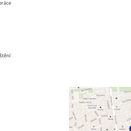
práce
štění