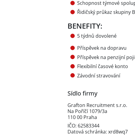
Schopnost týmové spolu
Řidičský průkaz skupiny B
BENEFITY:
5 týdnů dovolené
Příspěvek na dopravu
Příspěvek na penzijní poji
Flexibilní časové konto
Závodní stravování
Sídlo firmy
Grafton Recruitment s.r.o.
Na Poříčí 1079/3a
110 00 Praha
IČO: 62583344
Datová schránka: xrd8wq7