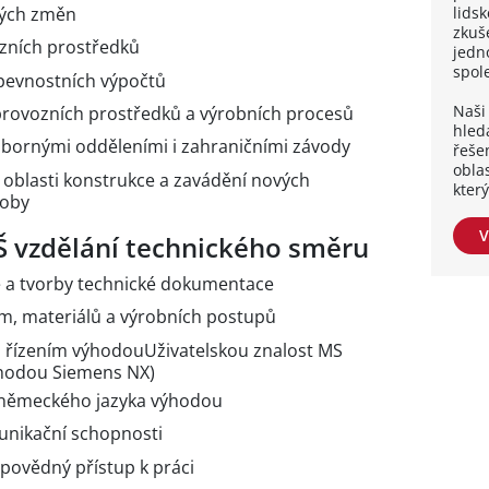
lidsk
ckých změn
zkuše
zních prostředků
jedn
spol
pevnostních výpočtů
Naši 
 provozních prostředků a výrobních procesů
hleda
dbornými odděleními i zahraničními závody
řešen
obla
v oblasti konstrukce a zavádění nových
kter
roby
V
 vzdělání technického směru
ce a tvorby technické dokumentace
m, materiálů a výrobních postupů
m řízením výhodouUživatelskou znalost MS
ýhodou Siemens NX)
 německého jazyka výhodou
unikační schopnosti
dpovědný přístup k práci