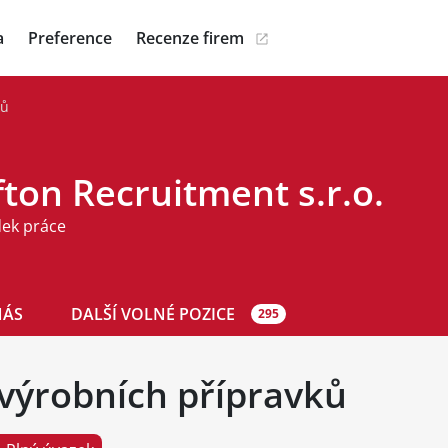
a
Preference
Recenze firem
ků
ton Recruitment s.r.o.
dek práce
NÁS
DALŠÍ VOLNÉ POZICE
295
výrobních přípravků