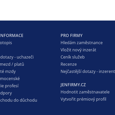
 INFORMACE
PRO FIRMY
votopis
Hledám zaměstnance
Vložit nový inzerát
 dotazy - uchazeči
Ceník služeb
 mezd / platů
Recenze
sté mzdy
Nejčastější dotazy - inzerent
emocenské
JENFIRMY.CZ
ie profesí
Hodnotit zaměstnavatele
odpory
Vytvořit prémiový profil
dchodu do důchodu