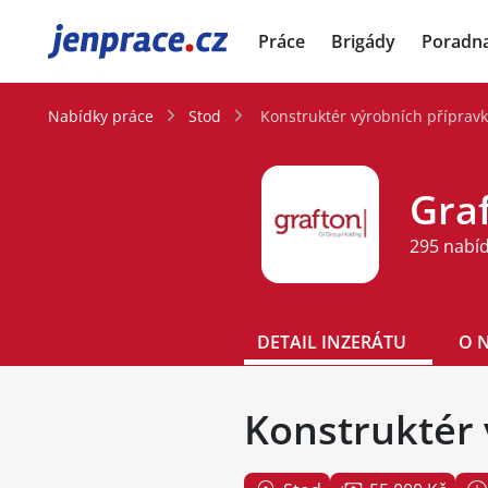
JenPráce.cz
Práce
Brigády
Poradn
Nabídky práce
Stod
Konstruktér výrobních příprav
Graf
295 nabí
DETAIL INZERÁTU
O 
Konstruktér 