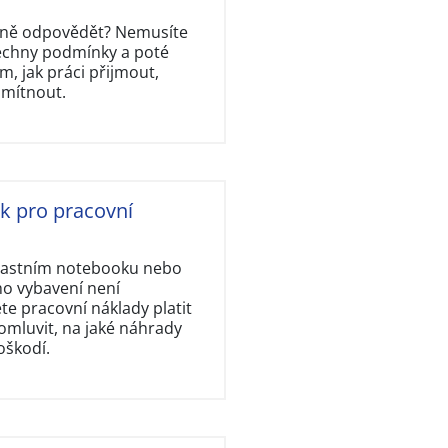
rávně odpovědět? Nemusíte
šechny podmínky a poté
, jak práci přijmout,
dmítnout.
ok pro pracovní
vlastním notebooku nebo
ho vybavení není
e pracovní náklady platit
omluvit, na jaké náhrady
oškodí.