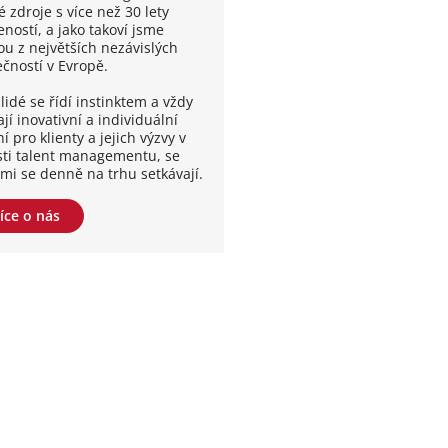
é zdroje s více než 30 lety
ností, a jako takoví jsme
ou z největších nezávislých
ečností v Evropě.
lidé se řídí instinktem a vždy
jí inovativní a individuální
í pro klienty a jejich výzvy v
sti talent managementu, se
ými se denně na trhu setkávají.
íce o nás