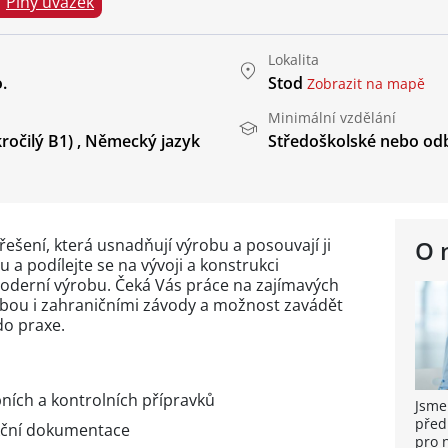
Plný úvazek
Lokalita
.
Stod
Zobrazit na mapě
Minimální vzdělání
ročilý B1)
,
Německý jazyk
Středoškolské nebo od
řešení, která usnadňují výrobu a posouvají ji
O 
 a podílejte se na vývoji a konstrukci
oderní výrobu. Čeká Vás práce na zajímavých
obou i zahraničními závody a možnost zavádět
do praxe.
ních a kontrolních přípravků
Jsme
před
kční dokumentace
pro 