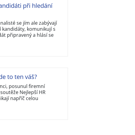
andidáti při hledání
nalisté se jím ale zabývají
 kandidáty, komunikují s
dát připravený a hlásí se
de to ten váš?
nci, posunul firemní
 soutěže Nejlepší HR
kají napříč celou