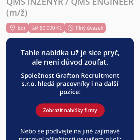
QMS INŽENÝR / QMS ENGINEER
(m/ž)
Bor
80.000 Kč
Plný úvazek
Tahle nabídka už je sice pryč,
ale není důvod zoufat.
Společnost Grafton Recruitment
s.r.o. hledá pracovníky i na další
pozice:
Zobrazit nabídky firmy
Nebo se podívejte na jiné zajímavé
pracovní příležitosti ve vašem okolí: