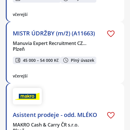
včerejší
MISTR ÚDRŽBY (m/ž) (A11663)
Manuvia Expert Recruitment CZ…
Plzeň
45 000 – 54 000 Kč
Plný úvazek
včerejší
Asistent prodeje - odd. MLÉKO
MAKRO Cash & Carry ČR s.r.o.