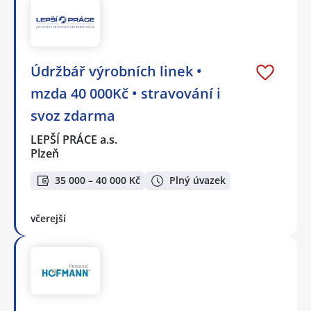
Údržbář výrobních linek •
mzda 40 000Kč • stravování i
svoz zdarma
LEPŠÍ PRÁCE a.s.
Plzeň
35 000 – 40 000 Kč
Plný úvazek
včerejší