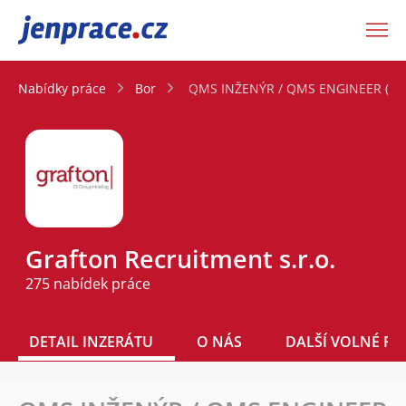
JenPráce.cz
Nabídky práce
Bor
QMS INŽENÝR / QMS ENGINEER (m/
Grafton Recruitment s.r.o.
275 nabídek práce
DETAIL INZERÁTU
O NÁS
DALŠÍ VOLNÉ PO