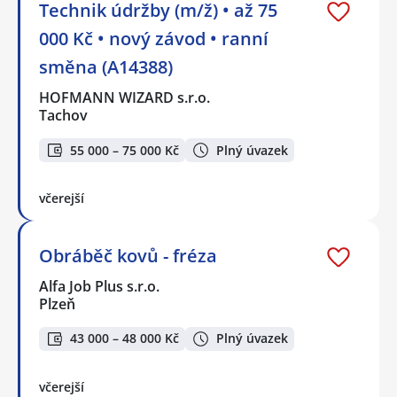
Technik údržby (m/ž) • až 75
000 Kč • nový závod • ranní
směna (A14388)
HOFMANN WIZARD s.r.o.
Tachov
55 000 – 75 000 Kč
Plný úvazek
včerejší
Obráběč kovů - fréza
Alfa Job Plus s.r.o.
Plzeň
43 000 – 48 000 Kč
Plný úvazek
včerejší