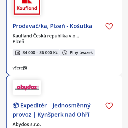
Prodavač/ka, Plzeň - Košutka
Kaufland Česká republika v.o…
Plzeň
34 000 – 36 000 Kč
Plný úvazek
včerejší
📦 Expeditér – Jednosměnný
provoz | Kynšperk nad Ohří
Abydos s.r.o.