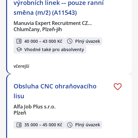
výrobních linek -– pouze ranní
směna (m/ž) (A11543)
Manuvia Expert Recruitment CZ…
Chlumčany, Plzeň-jih
40 000 – 43 000 Kč
Plný úvazek
Vhodné také pro absolventy
včerejší
Obsluha CNC ohraňovacího
lisu
Alfa Job Plus s.r.o.
Plzeň
35 000 – 45 000 Kč
Plný úvazek