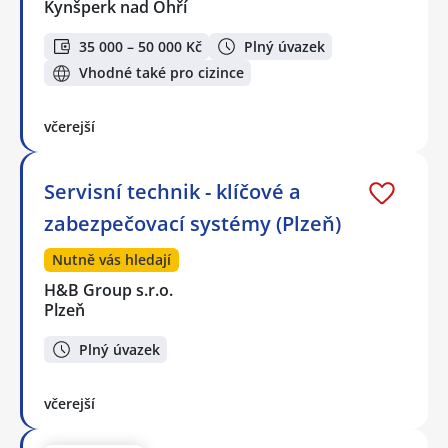
Kynšperk nad Ohří
35 000 – 50 000 Kč
Plný úvazek
Vhodné také pro cizince
včerejší
Servisní technik - klíčové a
zabezpečovací systémy (Plzeň)
Nutně vás hledají
H&B Group s.r.o.
Plzeň
Plný úvazek
včerejší