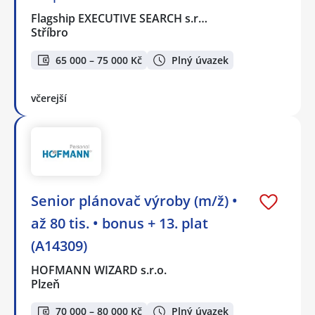
Flagship EXECUTIVE SEARCH s.r…
Stříbro
65 000 – 75 000 Kč
Plný úvazek
včerejší
Senior plánovač výroby (m/ž) •
až 80 tis. • bonus + 13. plat
(A14309)
HOFMANN WIZARD s.r.o.
Plzeň
70 000 – 80 000 Kč
Plný úvazek