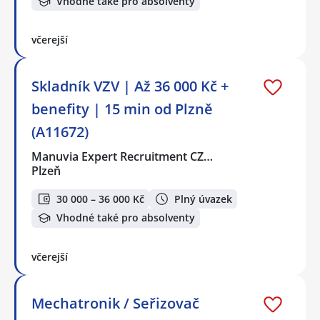
Vhodné také pro absolventy
včerejší
Skladník VZV | Až 36 000 Kč +
benefity | 15 min od Plzně
(A11672)
Manuvia Expert Recruitment CZ…
Plzeň
30 000 – 36 000 Kč
Plný úvazek
Vhodné také pro absolventy
včerejší
Mechatronik / Seřizovač