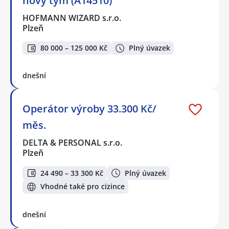
nový tým (A14510)
HOFMANN WIZARD s.r.o.
Plzeň
80 000 – 125 000 Kč
Plný úvazek
dnešní
Operátor výroby 33.300 Kč/
měs.
DELTA & PERSONAL s.r.o.
Plzeň
24 490 – 33 300 Kč
Plný úvazek
Vhodné také pro cizince
dnešní