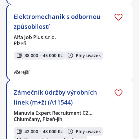
Elektromechanik s odbornou
způsobilostí
Alfa Job Plus s.r.o.
Plzeň
38 000 – 45 000 Kč
Plný úvazek
včerejší
Zámečník údržby výrobních
linek (m+ž) (A11544)
Manuvia Expert Recruitment CZ…
Chlumčany, Plzeň-jih
42 000 – 48 000 Kč
Plný úvazek