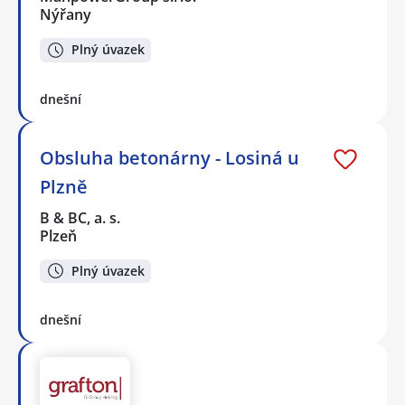
Nýřany
Plný úvazek
dnešní
Obsluha betonárny - Losiná u
Plzně
B & BC, a. s.
Plzeň
Plný úvazek
dnešní