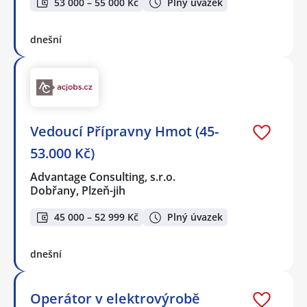
53 000 – 55 000 Kč
Plný úvazek
dnešní
Vedoucí Přípravny Hmot (45-
53.000 Kč)
Advantage Consulting, s.r.o.
Dobřany, Plzeň-jih
45 000 – 52 999 Kč
Plný úvazek
dnešní
Operátor v elektrovýrobě