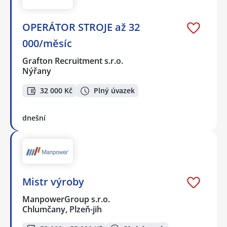
OPERÁTOR STROJE až 32
000/měsíc
Grafton Recruitment s.r.o.
Nýřany
32 000 Kč
Plný úvazek
dnešní
Mistr výroby
ManpowerGroup s.r.o.
Chlumčany, Plzeň-jih