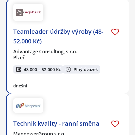
Teamleader údržby výroby (48-
52.000 Kč)
Advantage Consulting, s.r.o.
Plzeň
48 000 – 52 000 Kč
Plný úvazek
dnešní
Technik kvality - ranní směna
ManpowerGroup s.r.o.