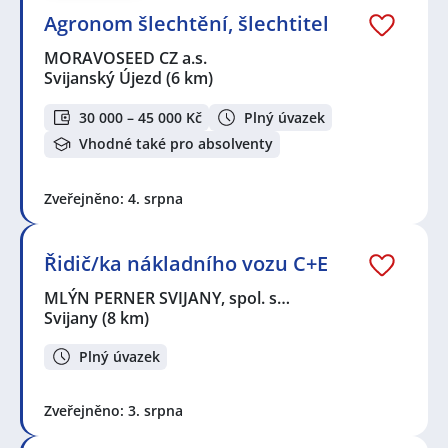
Agronom šlechtění, šlechtitel
MORAVOSEED CZ a.s.
Svijanský Újezd
(6 km)
30 000 – 45 000 Kč
Plný úvazek
Vhodné také pro absolventy
Zveřejněno: 4. srpna
Řidič/ka nákladního vozu C+E
MLÝN PERNER SVIJANY, spol. s…
Svijany
(8 km)
Plný úvazek
Zveřejněno: 3. srpna