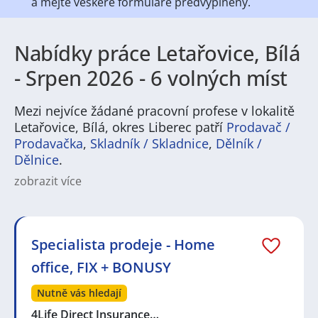
a mějte veškeré
formuláře předvyplněny.
Nabídky práce Letařovice, Bílá
- Srpen 2026 - 6 volných míst
Mezi nejvíce žádané pracovní profese v lokalitě
Letařovice, Bílá, okres Liberec patří
Prodavač /
Prodavačka
,
Skladník / Skladnice
,
Dělník /
Dělnice
.
zobrazit více
Na
JenPráce.cz
naleznete širokou nabídku pravidelně
aktualizovaných a doplňovaných inzerátů
práce
i
brigády
. Najdete zde široké množství různých oborů
a profesí, o které mají firmy aktuálně největší zájem a
Specialista prodeje - Home
je pro ně velmi podstatné obsadit pracovní pozici v co
office, FIX + BONUSY
nejkratším možném termínu. Mezi takové profese
patří nyní nejvíce
kuchař / kuchařka
,
řidič / řidička
,
Nutně vás hledají
dělník / dělnice
,
dělník / dělnice
nebo máte zájem o
profesi
prodavač / prodavačka
? Mezi nejvíce
4Life Direct Insurance…