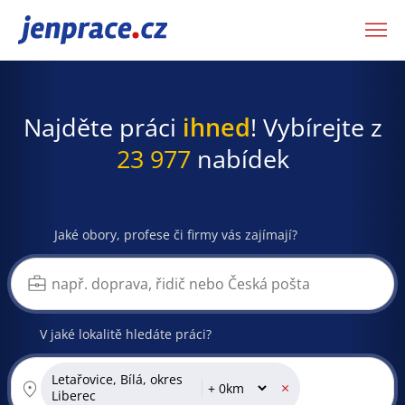
JenPráce.cz
Najděte práci
ihned
! Vybírejte z
23 977
nabídek
Jaké obory, profese či firmy vás zajímají?
V jaké lokalitě hledáte práci?
Letařovice, Bílá, okres
×
Liberec