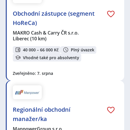
Obchodní zástupce (segment
HoReCa)
MAKRO Cash & Carry ČR s.r.o.
Liberec
(10 km)
40 000 – 66 000 Kč
Plný úvazek
Vhodné také pro absolventy
Zveřejněno: 7. srpna
Regionální obchodní
manažer/ka
ManpowerGroup s.r.o.