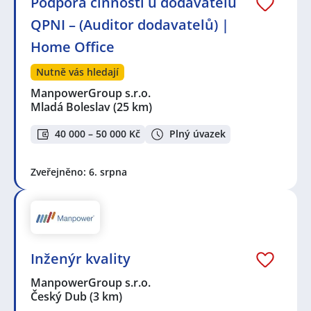
Podpora činnosti u dodavatelů
QPNI – (Auditor dodavatelů) |
Home Office
Nutně vás hledají
ManpowerGroup s.r.o.
Mladá Boleslav
(25 km)
40 000 – 50 000 Kč
Plný úvazek
Zveřejněno: 6. srpna
Inženýr kvality
ManpowerGroup s.r.o.
Český Dub
(3 km)