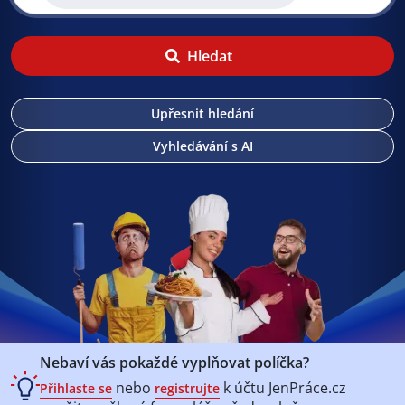
Hledat
Upřesnit hledání
Vyhledávání s AI
Nebaví vás pokaždé vyplňovat políčka?
nebo
k účtu
JenPráce.cz
Přihlaste se
registrujte