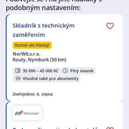
Šimonovice
,
Jeřmanice
,
Liberec
,
Mnichovo Hradiště
podobným nastavením:
Skladník s technickým
zaměřením
Nutně vás hledají
NorWit,s.r.o.
Kouty, Nymburk
(50 km)
35 000 – 45 000 Kč
Plný úvazek
Vhodné také pro absolventy
Zveřejněno: 6. srpna