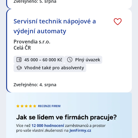
najdete nabídky práce blíže Vašeho bydliště, než jste
Zveřejněno: 5. srpna
čekali.
Servisní technik nápojové a
V lokalitě "Všelibice" a okolí je stále velká poptávka po
výdejní automaty
nových zaměstnancích. Jen za poslední týden bylo
přidáno 557 nových nabídek práce a brigád od
Provendia s.r.o.
různých společností, personálních a pracovních
Celá ČR
agentur. Za poslední měsíc je to celkem 971 nových
nabídek! Právě proto je pravý čas porozhlédnout se
45 000 – 60 000 Kč
Plný úvazek
po nové práci!
Vhodné také pro absolventy
Zvyšte si šanci v nalezení nového uplatnění!
Vytvořte
si účet na JenPráce.cz
a pravidelně na Váš email
Zveřejněno: 4. srpna
dostávejte aktuální seznam pracovních nabídek,
včetně námi doporučovaných.
Seznam zobrazených firem s inzercí dle nastavené
filtrace:
4Life Direct Insurance Services s.r.o., odštěpný závod
,
MPO montage s.r.o.
,
ČSOB Stavební spořitelna, a.s.
,