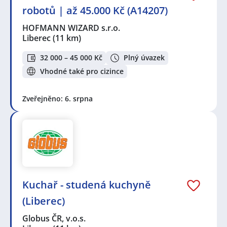
robotů | až 45.000 Kč (A14207)
HOFMANN WIZARD s.r.o.
Liberec
(11 km)
32 000 – 45 000 Kč
Plný úvazek
Vhodné také pro cizince
Zveřejněno: 6. srpna
Kuchař - studená kuchyně
(Liberec)
Globus ČR, v.o.s.