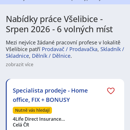
Nabídky práce Všelibice -
Srpen 2026 - 6 volných míst
Mezi nejvíce žádané pracovní profese v lokalitě
Všelibice patří
Prodavač / Prodavačka
,
Skladník /
Skladnice
,
Dělník / Dělnice
.
zobrazit více
Hledáte práci ve Všelibicích? Město a jeho okolí
nabízejí široké spektrum pracovních příležitostí. V
regionu najdou uplatnění lidé ve výrobě a lehkém
průmyslu, v logistice a skladování, ve stavebnictví i v
Specialista prodeje - Home
řemeslných profesích, stejně jako v oblasti obchodu a
office, FIX + BONUSY
služeb. Běžné jsou pozice v administrativě,
technickém provozu nebo zákaznické podpoře, ale i
Nutně vás hledají
manuální práce a zaměstnání na směny. Pracovní
nabídky tady cílí na různé úrovně zkušeností od
4Life Direct Insurance…
juniorů po zkušené specialisty, takže možnosti pro
Celá ČR
uchazeče jsou různorodé.