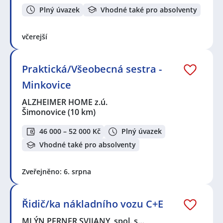
Plný úvazek
Vhodné také pro absolventy
včerejší
Praktická/Všeobecná sestra -
Minkovice
ALZHEIMER HOME z.ú.
Šimonovice
(10 km)
46 000 – 52 000 Kč
Plný úvazek
Vhodné také pro absolventy
Zveřejněno: 6. srpna
Řidič/ka nákladního vozu C+E
MLÝN PERNER SVIJANY, spol. s…