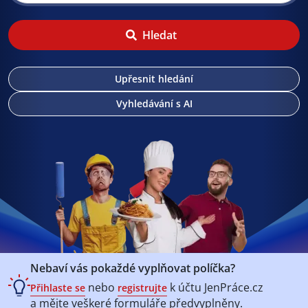
Hledat
Upřesnit hledání
Vyhledávání s AI
Nebaví vás pokaždé vyplňovat políčka?
nebo
k účtu
JenPráce.cz
Přihlaste se
registrujte
a mějte veškeré
formuláře předvyplněny.