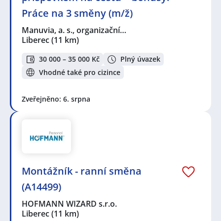
Práce na 3 směny (m/ž)
Manuvia, a. s., organizační…
Liberec
(11 km)
30 000 – 35 000 Kč
Plný úvazek
Vhodné také pro cizince
Zveřejněno: 6. srpna
Montážník - ranní směna
(A14499)
HOFMANN WIZARD s.r.o.
Liberec
(11 km)