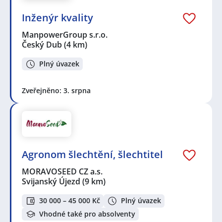
automatizace
,
Procesní inženýr / inženýrka
,
Technická
dokumentace a komunikace
Inženýr kvality
Seznam lokalit v zobrazených inzerátech:
ManpowerGroup s.r.o.
Celá ČR
,
Mladá Boleslav
,
Český Dub
,
Svijanský Újezd
,
Český Dub
(4 km)
Radimovice
,
Šimonovice
,
Svijany
,
Liberec
,
Liberec XIX-
Horní Hanychov, Liberec
,
Jeřmanice
,
Liberec XXIII-
Plný úvazek
Doubí, Liberec
,
Stráž pod Ralskem
Zveřejněno: 3. srpna
Agronom šlechtění, šlechtitel
MORAVOSEED CZ a.s.
Svijanský Újezd
(9 km)
30 000 – 45 000 Kč
Plný úvazek
Vhodné také pro absolventy