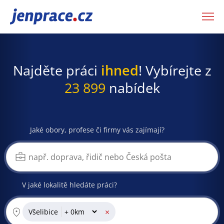
JenPráce.cz
Najděte práci
ihned
! Vybírejte z
23 899
nabídek
Jaké obory, profese či firmy vás zajímají?
V jaké lokalitě hledáte práci?
×
Všelibice