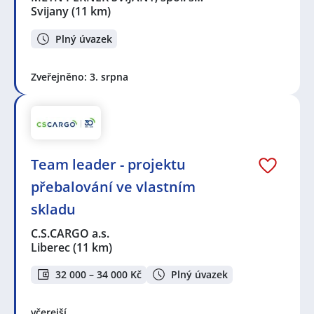
Svijany
(11 km)
Plný úvazek
Zveřejněno: 3. srpna
Team leader - projektu
přebalování ve vlastním
skladu
C.S.CARGO a.s.
Liberec
(11 km)
32 000 – 34 000 Kč
Plný úvazek
včerejší