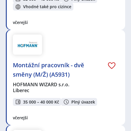
Vhodné také pro cizince
včerejší
Montážní pracovník - dvě
směny (M/Ž) (A5931)
HOFMANN WIZARD s.r.o.
Liberec
35 000 – 40 000 Kč
Plný úvazek
včerejší