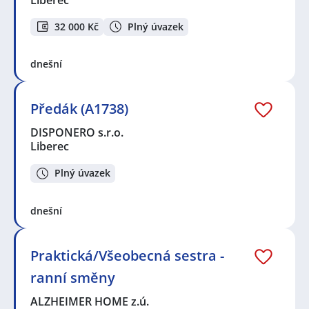
32 000 Kč
Plný úvazek
dnešní
Předák (A1738)
DISPONERO s.r.o.
Liberec
Plný úvazek
dnešní
Praktická/Všeobecná sestra -
ranní směny
ALZHEIMER HOME z.ú.