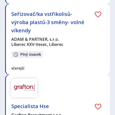
Seřizovač/ka vstřikolisů-
výroba plastů-3 směny- volné
víkendy
ADAM & PARTNER, s.r.o.
Liberec XXV-Vesec, Liberec
Plný úvazek
včerejší
Specialista Hse
Grafton Recruitment s.r.o.