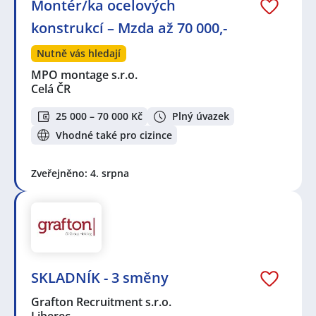
Montér/ka ocelových
konstrukcí – Mzda až 70 000,-
Nutně vás hledají
MPO montage s.r.o.
Celá ČR
25 000 – 70 000 Kč
Plný úvazek
Vhodné také pro cizince
Zveřejněno: 4. srpna
SKLADNÍK - 3 směny
Grafton Recruitment s.r.o.
Liberec