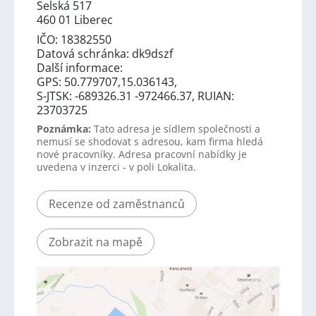
Selská 517
460 01 Liberec
IČO: 18382550
Datová schránka: dk9dszf
Další informace:
GPS: 50.779707,15.036143,
S-JTSK: -689326.31 -972466.37, RUIAN:
23703725
Poznámka:
Tato adresa je sídlem společnosti a
nemusí se shodovat s adresou, kam firma hledá
nové pracovníky. Adresa pracovní nabídky je
uvedena v inzerci - v poli Lokalita.
Recenze od zaměstnanců
Zobrazit na mapě