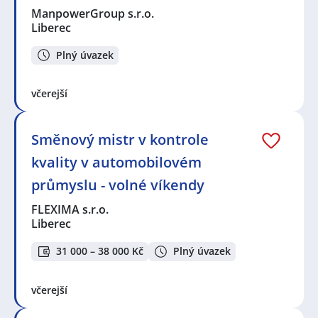
ManpowerGroup s.r.o.
Liberec
Plný úvazek
včerejší
Směnový mistr v kontrole
kvality v automobilovém
průmyslu - volné víkendy
FLEXIMA s.r.o.
Liberec
31 000 – 38 000 Kč
Plný úvazek
včerejší