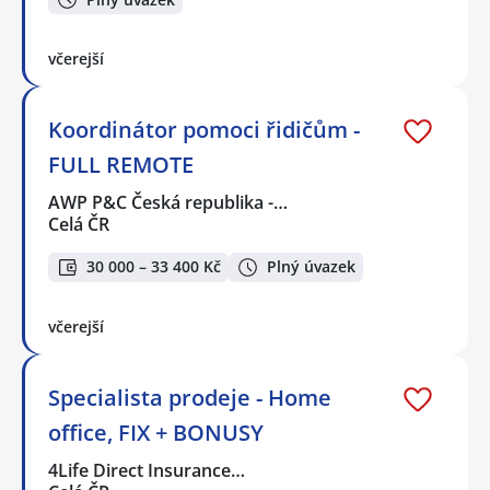
včerejší
Koordinátor pomoci řidičům -
FULL REMOTE
AWP P&C Česká republika -…
Celá ČR
30 000 – 33 400 Kč
Plný úvazek
včerejší
Specialista prodeje - Home
office, FIX + BONUSY
4Life Direct Insurance…