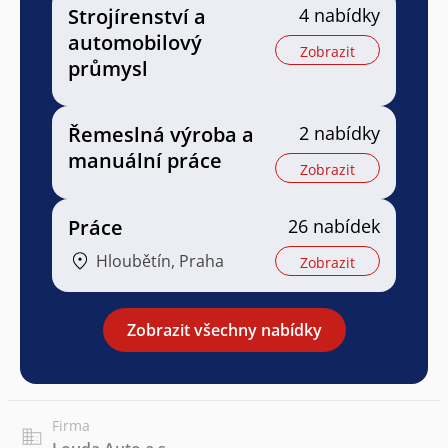
Strojírenství a
4 nabídky
automobilový
Zobrazit
průmysl
Řemeslná výroba a
2 nabídky
manuální práce
Zobrazit
Práce
26 nabídek
Hloubětín, Praha
Zobrazit
Zobrazit všechny nabídky
Firma