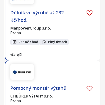
Dělník ve výrobě až 232
Kč/hod.
ManpowerGroup s.r.o.
Praha
232 Kč / hod
Plný úvazek
včerejší
Pomocný montér výtahů
CTIBŮREK VÝTAHY s.r.o.
Praha