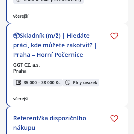
včerejší
📦Skladník (m/ž) | Hledáte
práci, kde můžete zakotvit? |
Praha – Horní Počernice
GGT CZ, a.s.
Praha
35 000 – 38 000 Kč
Plný úvazek
včerejší
Referent/ka dispozičního
nákupu