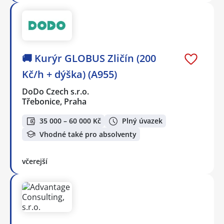
🚚 Kurýr GLOBUS Zličín (200
Kč/h + dýška) (A955)
DoDo Czech s.r.o.
Třebonice, Praha
35 000 – 60 000 Kč
Plný úvazek
Vhodné také pro absolventy
včerejší