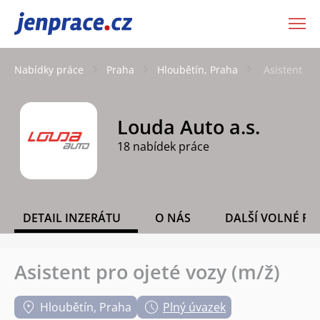
JenPráce.cz
Nabídky práce
Praha
Hloubětín, Praha
Asistent pro
Louda Auto a.s.
18 nabídek práce
DETAIL INZERÁTU
O NÁS
DALŠÍ VOLNÉ PO
Asistent pro ojeté vozy (m/ž)
Hloubětín, Praha
Plný úvazek