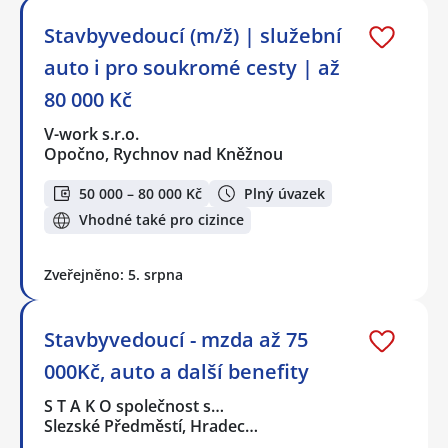
Stavbyvedoucí (m/ž) | služební
auto i pro soukromé cesty | až
80 000 Kč
V-work s.r.o.
Opočno, Rychnov nad Kněžnou
50 000 – 80 000 Kč
Plný úvazek
Vhodné také pro cizince
Zveřejněno: 5. srpna
Stavbyvedoucí - mzda až 75
000Kč, auto a další benefity
S T A K O společnost s…
Slezské Předměstí, Hradec…