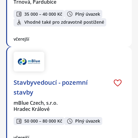
Trnová, Pardubice
35 000 – 40 000 Kč
Plný úvazek
Vhodné také pro zdravotně postižené
včerejší
Stavbyvedoucí - pozemní
stavby
mBlue Czech, s.r.o.
Hradec Králové
50 000 – 80 000 Kč
Plný úvazek
včerejší