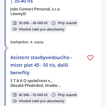
| 35-40 tis
Jobs Contact Personal, s.r.o.
Litomyšl
35 000 – 45 000 Kč
Plný úvazek
Vhodné také pro absolventy
Zveřejněno: 4. srpna
Asistent stavbyvedoucího -
mistr plat 45 - 55 tis, další
benefity
S T A K O společnost s…
Slezské Předměstí, Hradec…
45 000 – 55 000 Kč
Plný úvazek
Vhodné také pro absolventy