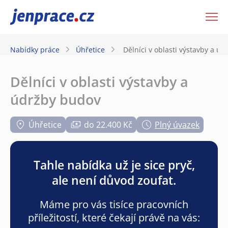
JenPráce.cz
Nabídky práce
Úhřetice
Dělníci v oblasti výstavby a ú
Dělníci v oblasti výstavby a
údržby budov
Úhřetice
do 22.400 Kč
Plný úvazek
Tahle nabídka už je sice pryč,
ale není důvod zoufat.
Máme pro vás tisíce pracovních
příležitostí, které čekají právě na vás: