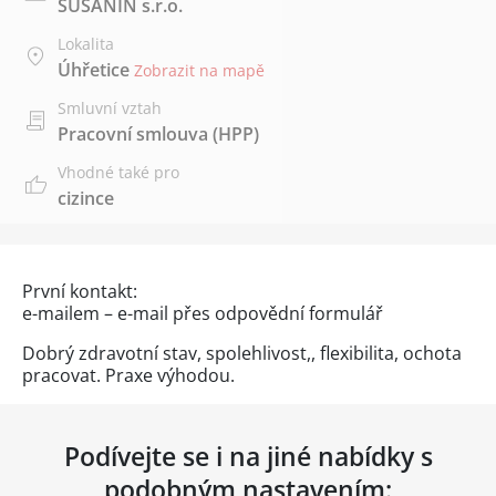
SUSANIN s.r.o.
Lokalita
Úhřetice
Zobrazit na mapě
Smluvní vztah
Pracovní smlouva (HPP)
Vhodné také pro
cizince
První kontakt:
e-mailem – e-mail přes
odpovědní formulář
Dobrý zdravotní stav, spolehlivost,, flexibilita, ochota
pracovat. Praxe výhodou.
Podívejte se i na jiné nabídky s
podobným nastavením: