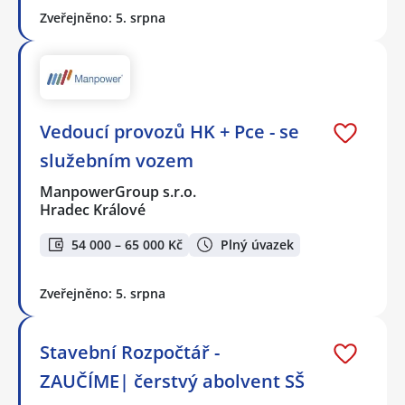
Zveřejněno: 5. srpna
Vedoucí provozů HK + Pce - se
služebním vozem
ManpowerGroup s.r.o.
Hradec Králové
54 000 – 65 000 Kč
Plný úvazek
Zveřejněno: 5. srpna
Stavební Rozpočtář -
ZAUČÍME| čerstvý abolvent SŠ