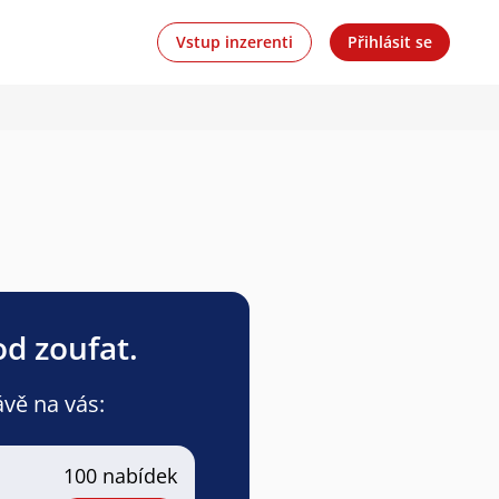
Vstup inzerenti
Přihlásit se
od zoufat.
ávě na vás:
100 nabídek