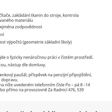
ítače, zakládání tkanin do stroje, kontrola
ovaného materiálu
a zejména zodpovědnost
ní
ost výpočtů (geometrie základní školy)
de o fyzicky nenáročnou práci v čistém prostředí.
tou, nástup dle domluvy.
kový paušál, příspěvek na penzijní připojištění,
a dopravu.
 na níže uvedeném telefonním čísle Po – pá 8 –14
nebo přímo na provozovně Za Radnicí 476, 539