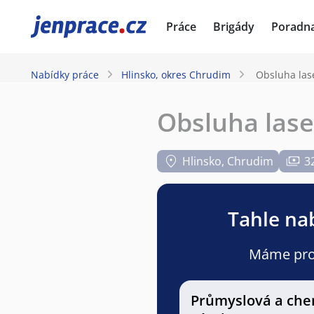
JenPráce.cz
Práce
Brigády
Poradn
Nabídky práce
Hlinsko, okres Chrudim
Obsluha lase
Obsluha lase
Hlinsko, Chrudim
3
Tahle nab
Máme pro v
Průmyslová a che