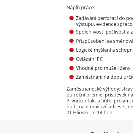
Náplň práce:
Zadávání perforací do poč
výstupu, evidence zprac
Spolehlivost, pečlivost 
Přizpůsobení se směnová
Logické myšlení a schopn
Ovládání PC
Vhodné pro muže i ženy, j
Zaměstnání na dobu urči
Zaměstnanecké výhody: straven
půlroční prémie, příspěvek n
První kontakt učiňte, prosím,
hod., na e-mailové adrese., 
01 Hlinsko, 7–14 hod.