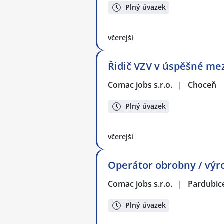
Plný úvazek
včerejší
Řidič VZV v úspěšné mez
Comac jobs s.r.o.
|
Choceň
Plný úvazek
včerejší
Operátor obrobny / výro
Comac jobs s.r.o.
|
Pardubic
Plný úvazek