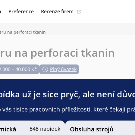
a
Preference
Recenze firem
ru na perforaci tkanin
ru na perforaci tkanin
2.000 – 40.000 Kč
Plný úvazek
ídka už je sice pryč, ale není dův
ás tisíce pracovních příležitostí, které čekají pr
mická
848 nabídek
Obsluha strojů