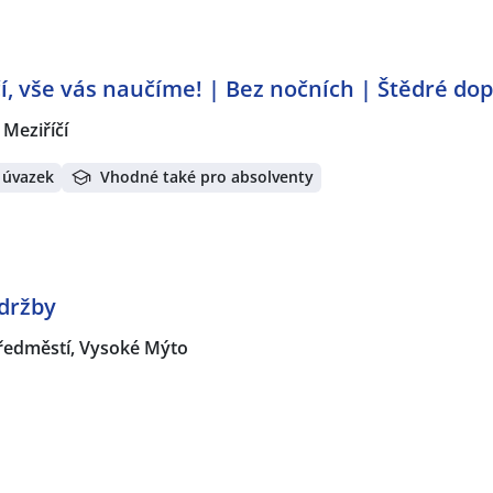
í, vše vás naučíme! | Bez nočních | Štědré do
 Meziříčí
 úvazek
Vhodné také pro absolventy
držby
ředměstí, Vysoké Mýto