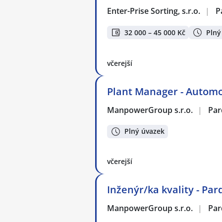
Enter-Prise Sorting, s.r.o.
|
P
32 000 – 45 000 Kč
Plný
včerejší
Plant Manager - Automo
ManpowerGroup s.r.o.
|
Par
Plný úvazek
včerejší
Inženýr/ka kvality - Par
ManpowerGroup s.r.o.
|
Par