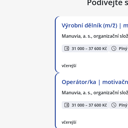
Podívejte 
Výrobní dělník (m/ž) | 
Manuvia, a. s., organizační slo
31 000 – 37 600 Kč
Plný
včerejší
Operátor/ka | motivační
Manuvia, a. s., organizační slo
31 000 – 37 600 Kč
Plný
včerejší