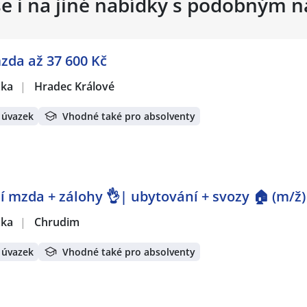
se i na jiné nabídky s podobným 
mzda až 37 600 Kč
žka
|
Hradec Králové
 úvazek
Vhodné také pro absolventy
 mzda + zálohy 👌| ubytování + svozy 🏠 (m/ž)
žka
|
Chrudim
 úvazek
Vhodné také pro absolventy