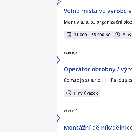
Volná místa ve výrobě v
Manuvia, a. s., organizační slo
31 000 – 35 000 Kč
Plný
včerejší
Operátor obrobny / výro
Comac jobs s.r.o.
|
Pardubic
Plný úvazek
včerejší
Montážní dělník/dělnice