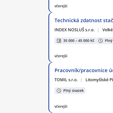
včerejší
Technická zdatnost stač
INDEX NOSLUŠ s.r.o.
|
Velké
35 000 – 45 000 Kč
Plný
včerejší
Pracovník/pracovnice ú
TOMIL s.r.o.
|
Litomyšlské P
Plný úvazek
včerejší