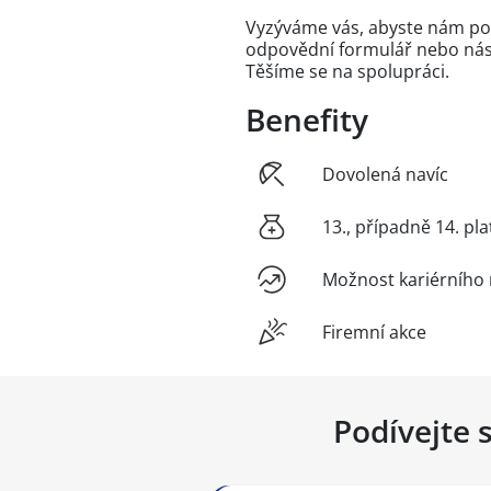
Vyzýváme vás, abyste nám posl
odpovědní formulář
nebo nás 
Těšíme se na spolupráci.
Benefity
Dovolená navíc
13., případně 14. pla
Možnost kariérního 
Firemní akce
Podívejte 