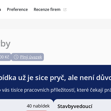
a
Preference
Recenze firem
vby
00 Kč
Plný úvazek
ídka už je sice pryč, ale není dův
ás tisíce pracovních příležitostí, které čekají pr
40 nabídek
Stavbyvedoucí