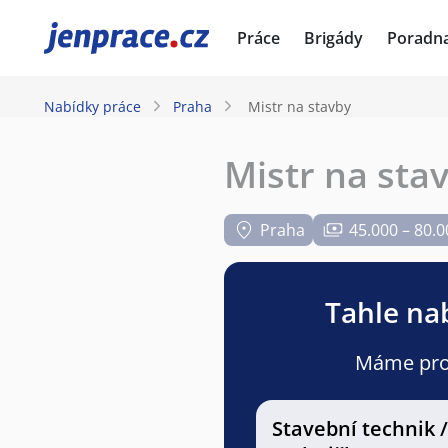
JenPráce.cz
Práce
Brigády
Poradn
Nabídky práce
Praha
Mistr na stavby
Mistr na sta
Praha
45.000 – 80.0
Tahle nab
Máme pro v
Stavební technik /