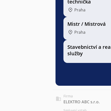
technička
Praha
Mistr / Mistrová
Praha
Stavebnictví a rea
služby
Firma
ELEKTRO ABC s.r.o.
Smluvní vztah