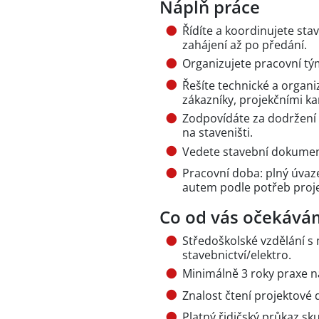
Náplň práce
Řídíte a koordinujete sta
zahájení až po předání.
Organizujete pracovní tým
Řešíte technické a organi
zákazníky, projekčními k
Zodpovídáte za dodržení
na staveništi.
Vedete stavební dokument
Pracovní doba: plný úvaz
autem podle potřeb proje
Co od vás očekává
Středoškolské vzdělání s
stavebnictví/elektro.
Minimálně 3 roky praxe n
Znalost čtení projektové
Platný řidičský průkaz sk