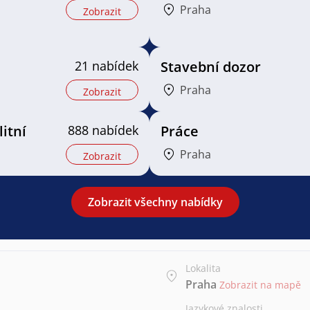
Praha
Zobrazit
21 nabídek
Stavební dozor
Praha
Zobrazit
litní
888 nabídek
Práce
Praha
Zobrazit
Zobrazit všechny nabídky
Lokalita
Praha
Zobrazit na mapě
Jazykové znalosti