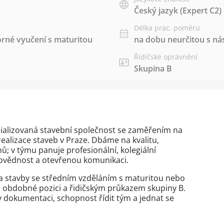
Český jazyk
(Expert C2)
Délka prac. poměru
rné vyučení s maturitou
na dobu neurčitou s 
Řidičské oprávnění
Skupina B
cializovaná stavební společnost se zaměřením na
realizace staveb v Praze. Dbáme na kvalitu,
; v týmu panuje profesionální, kolegiální
ovědnost a otevřenou komunikaci.
 stavby se středním vzděláním s maturitou nebo
 obdobné pozici a řidičským průkazem skupiny B.
v dokumentaci, schopnost řídit tým a jednat se