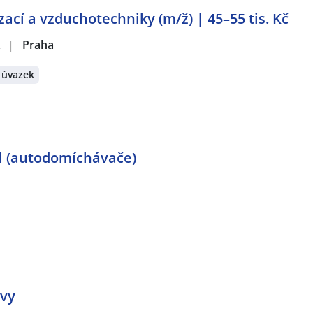
zací a vzduchotechniky (m/ž) | 45–55 tis. Kč
.
|
Praha
 úvazek
el (autodomíchávače)
ovy