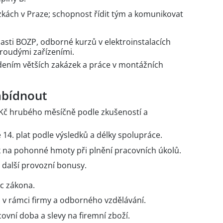
kách v Praze; schopnost řídit tým a komunikovat
lasti BOZP, odborné kurzů v elektroinstalacích
roudými zařízeními.
ením větších zakázek a práce v montážních
bídnout
 Kč hrubého měsíčně podle zkušeností a
ě 14. plat podle výsledků a délky spolupráce.
k na pohonné hmoty při plnění pracovních úkolů.
 další provozní bonusy.
c zákona.
 v rámci firmy a odborného vzdělávání.
ovní doba a slevy na firemní zboží.