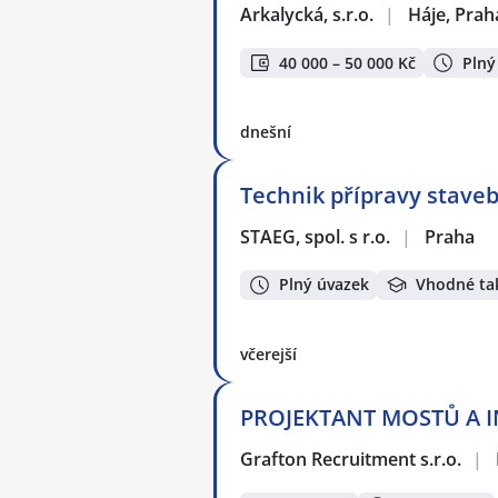
Arkalycká, s.r.o.
|
Háje, Prah
40 000 – 50 000 Kč
Plný
dnešní
Technik přípravy stave
STAEG, spol. s r.o.
|
Praha
Plný úvazek
Vhodné ta
včerejší
PROJEKTANT MOSTŮ A IN
Grafton Recruitment s.r.o.
|