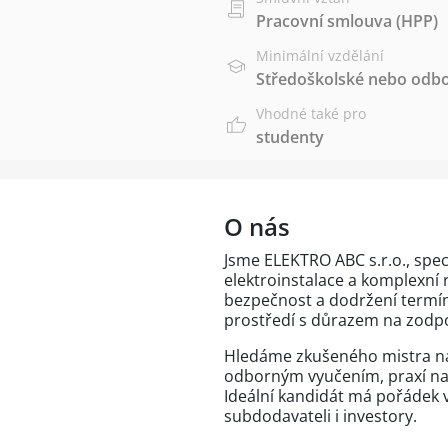
Pracovní smlouva (HPP)
Minimální vzdělání
Středoškolské nebo odbo
Vhodné také pro
studenty
O nás
Jsme ELEKTRO ABC s.r.o., spe
elektroinstalace a komplexní 
bezpečnost a dodržení termínů
prostředí s důrazem na zodp
Hledáme zkušeného mistra na
odborným vyučením, praxí na
Ideální kandidát má pořádek 
subdodavateli i investory.