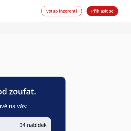
Vstup inzerenti
Přihlásit se
od zoufat.
ávě na vás:
34 nabídek