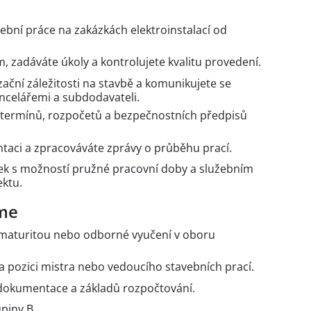
vební práce na zakázkách elektroinstalací od
, zadáváte úkoly a kontrolujete kvalitu provedení.
zační záležitosti na stavbě a komunikujete se
ancelářemi a subdodavateli.
 termínů, rozpočetů a bezpečnostních předpisů
aci a zpracováváte zprávy o průběhu prací.
ek s možností pružné pracovní doby a služebním
ktu.
me
 maturitou nebo odborné vyučení v oboru
a pozici mistra nebo vedoucího stavebních prací.
 dokumentace a základů rozpočtování.
upiny B.