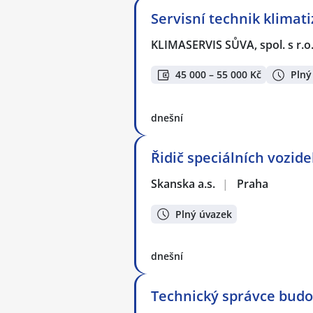
Servisní technik klimati
KLIMASERVIS SŮVA, spol. s r.o
45 000 – 55 000 Kč
Plný
dnešní
Řidič speciálních vozid
Skanska a.s.
|
Praha
Plný úvazek
dnešní
Technický správce bud