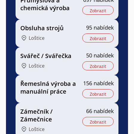
Průmyslová a
chemická výroba
Zobrazit
Obsluha strojů
95 nabídek
Loštice
Zobrazit
Svářeč / Svářečka
50 nabídek
Loštice
Zobrazit
Řemeslná výroba a
156 nabídek
manuální práce
Zobrazit
Zámečník /
66 nabídek
Zámečnice
Zobrazit
Loštice