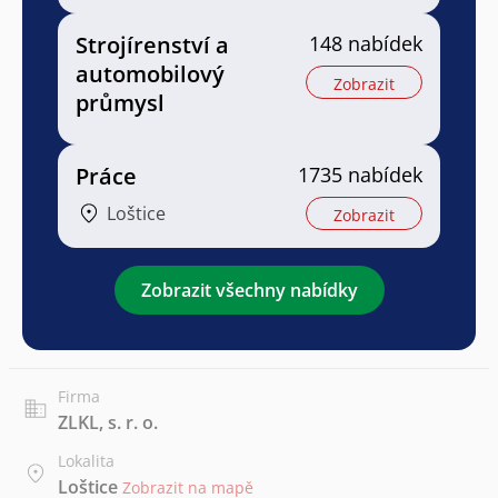
Strojírenství a
148 nabídek
automobilový
Zobrazit
průmysl
Práce
1735 nabídek
Loštice
Zobrazit
Zobrazit všechny nabídky
Firma
ZLKL, s. r. o.
Lokalita
Loštice
Zobrazit na mapě