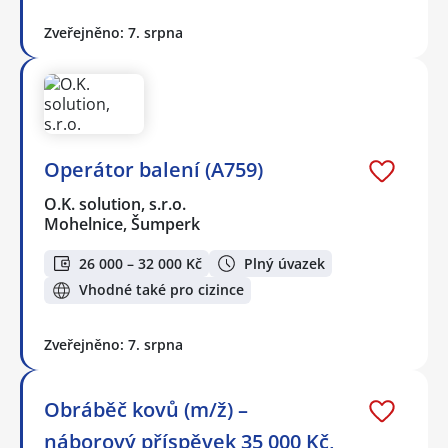
Zveřejněno: 7. srpna
Operátor balení (A759)
O.K. solution, s.r.o.
Mohelnice, Šumperk
26 000 – 32 000 Kč
Plný úvazek
Vhodné také pro cizince
Zveřejněno: 7. srpna
Obráběč kovů (m/ž) –
náborový příspěvek 35 000 Kč,