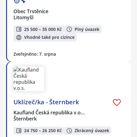
🧑‍🔧
Obec Trstěnice
Litomyšl
25 500 – 35 000 Kč
Plný úvazek
Vhodné také pro cizince
Zveřejněno: 7. srpna
Uklízeč/ka - Šternberk
Kaufland Česká republika v.o…
Šternberk
24 750 – 26 250 Kč
Zkrácený úvazek