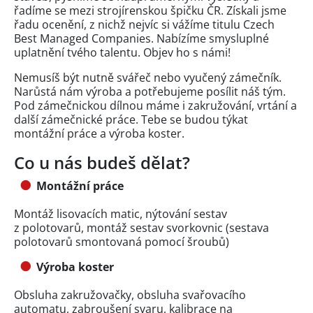
řadíme se mezi strojírenskou špičku ČR. Získali jsme
řadu ocenění, z nichž nejvíc si vážíme titulu Czech
Best Managed Companies. Nabízíme smysluplné
uplatnění tvého talentu. Objev ho s námi!
Nemusíš být nutně svářeč nebo vyučený zámečník.
Narůstá nám výroba a potřebujeme posílit náš tým.
Pod zámečnickou dílnou máme i zakružování, vrtání a
další zámečnické práce. Tebe se budou týkat
montážní práce a výroba koster.
Co u nás budeš dělat?
Montážní práce
Montáž lisovacích matic, nýtování sestav
z polotovarů, montáž sestav svorkovnic (sestava
polotovarů smontovaná pomocí šroubů)
Výroba koster
Obsluha zakružovačky, obsluha svařovacího
automatu, zabroušení svaru, kalibrace na