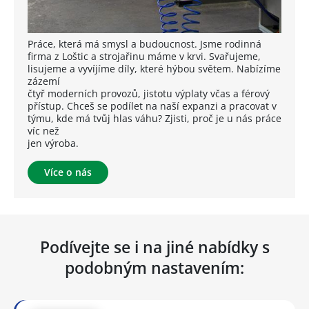
Práce, která má smysl a budoucnost. Jsme rodinná
firma z Loštic a strojařinu máme v krvi. Svařujeme,
lisujeme a vyvíjíme díly, které hýbou světem. Nabízíme
zázemí
čtyř moderních provozů, jistotu výplaty včas a férový
přístup. Chceš se podílet na naší expanzi a pracovat v
týmu, kde má tvůj hlas váhu? Zjisti, proč je u nás práce
víc než
jen výroba.
Více o nás
Podívejte se i na jiné nabídky s
podobným nastavením: