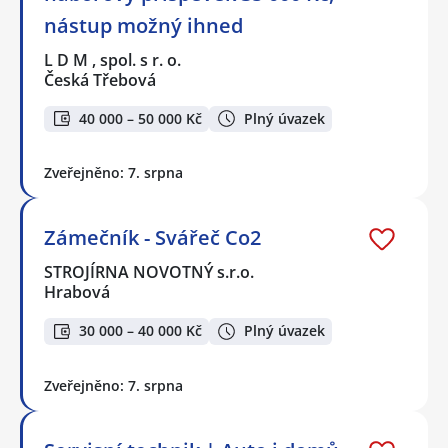
nástup možný ihned
L D M , spol. s r. o.
Česká Třebová
40 000 – 50 000 Kč
Plný úvazek
Zveřejněno: 7. srpna
Zámečník - Svářeč Co2
STROJÍRNA NOVOTNÝ s.r.o.
Hrabová
30 000 – 40 000 Kč
Plný úvazek
Zveřejněno: 7. srpna