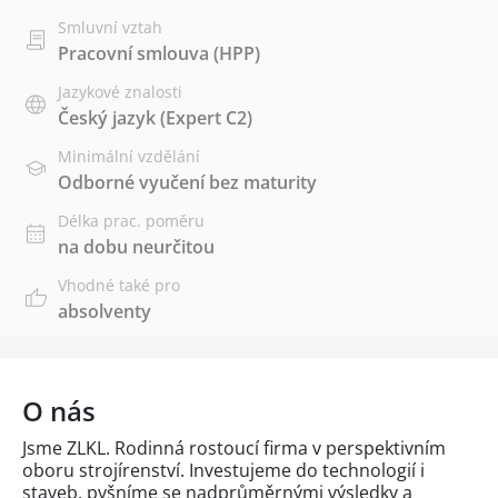
Smluvní vztah
Pracovní smlouva (HPP)
Jazykové znalosti
Český jazyk
(Expert C2)
Minimální vzdělání
Odborné vyučení bez maturity
Délka prac. poměru
na dobu neurčitou
Vhodné také pro
absolventy
O nás
Jsme ZLKL. Rodinná rostoucí firma v perspektivním
oboru strojírenství. Investujeme do technologií i
staveb, pyšníme se nadprůměrnými výsledky a