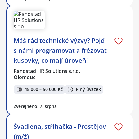
Máš rád technické výzvy? Pojď
s námi programovat a frézovat
kusovky, co mají úroveň!
Randstad HR Solutions s.r.o.
Olomouc
45 000 – 50 000 Kč
Plný úvazek
Zveřejněno: 7. srpna
Švadlena, střihačka - Prostějov
(m/ž)