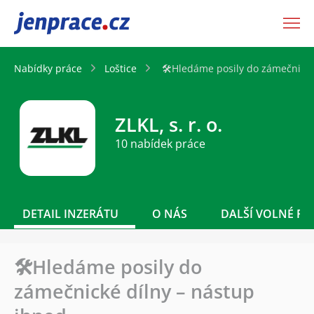
JenPráce.cz
Nabídky práce
Loštice
🛠️Hledáme posily do zámečnické
ZLKL, s. r. o.
10 nabídek práce
DETAIL INZERÁTU
O NÁS
DALŠÍ VOLNÉ PO
🛠️Hledáme posily do
zámečnické dílny – nástup