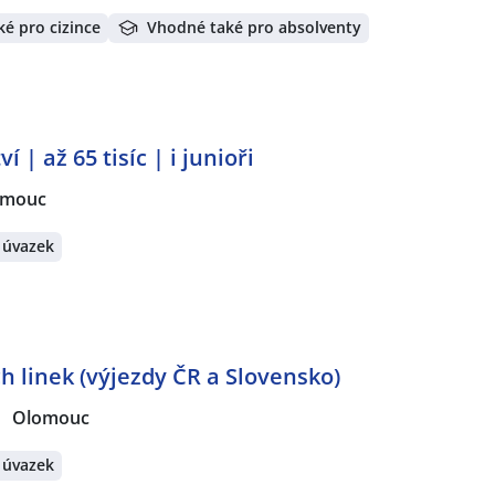
é pro cizince
Vhodné také pro absolventy
 | až 65 tisíc | i junioři
omouc
 úvazek
 linek (výjezdy ČR a Slovensko)
Olomouc
 úvazek