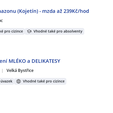
azonu (Kojetín) - mzda až 239Kč/hod
uc
é pro cizince
Vhodné také pro absolventy
ělení MLÉKO a DELIKATESY
|
Velká Bystřice
 úvazek
Vhodné také pro cizince