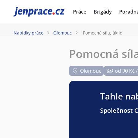
JenPráce.cz
Práce
Brigády
Poradn
Nabídky práce
Olomouc
Pomocná síla, úklid
Pomocná síla
Olomouc
od 90 Kč 
Tahle nab
Společnost C