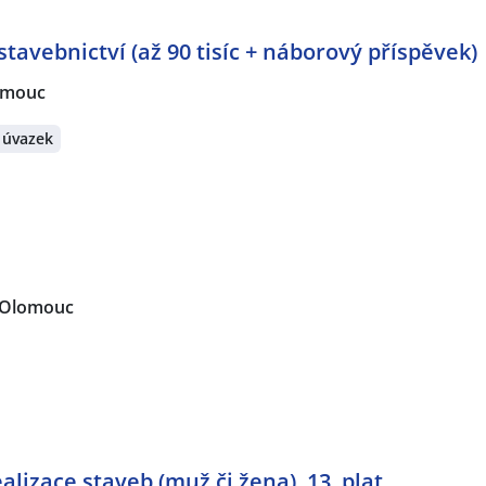
tavebnictví (až 90 tisíc + náborový příspěvek)
omouc
 úvazek
Olomouc
ealizace staveb (muž či žena), 13. plat