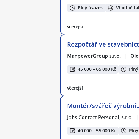
Plný úvazek
Vhodné tak
včerejší
Rozpočtář ve stavebnictví
ManpowerGroup s.r.o.
|
Ol
45 000 – 65 000 Kč
Plný
včerejší
Montér/svářeč výrobních
Jobs Contact Personal, s.r.o.
|
40 000 – 55 000 Kč
Plný