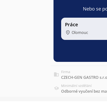
Nebo se pod
Práce
Olomouc
Firma
CZECH-GEN GASTRO s.r.o
Minimální vzdělání
Odborné vyučení bez mat