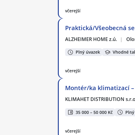
včerejší
Praktická/Všeobecná se
ALZHEIMER HOME z.ú.
|
Ol
Plný úvazek
Vhodné ta
včerejší
Montér/ka klimatizací –
KLIMAHET DISTRIBUTION s.r.o
35 000 – 50 000 Kč
Plný
včerejší