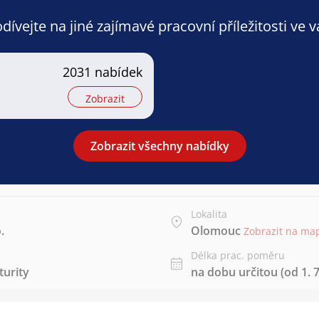
ívejte na jiné zajímavé pracovní příležitosti ve 
2031 nabídek
Zobrazit
Zobrazit všechny nabídky
Lokalita
.
Olomouc
Zobrazit na ma
Délka prac. poměru
urity
na dobu určitou (od 1. 7