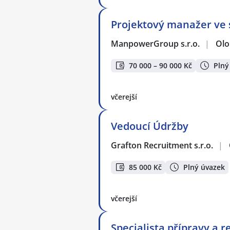
Projektový manažer ve s
ManpowerGroup s.r.o.
|
Ol
70 000 – 90 000 Kč
Plný
včerejší
Vedoucí Údržby
Grafton Recruitment s.r.o.
|
85 000 Kč
Plný úvazek
včerejší
Specialista přípravy a r