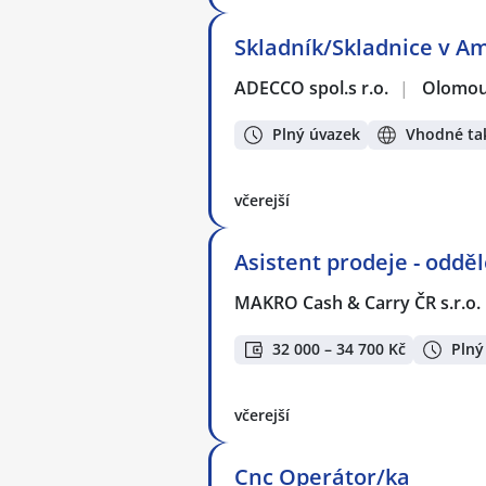
Skladník/Skladnice v Am
ADECCO spol.s r.o.
|
Olomo
Plný úvazek
Vhodné tak
včerejší
Asistent prodeje - odd
MAKRO Cash & Carry ČR s.r.o.
32 000 – 34 700 Kč
Plný
včerejší
Cnc Operátor/ka