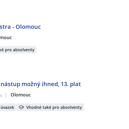
stra - Olomouc
omouc
ké pro absolventy
 nástup možný ihned, 13. plat
.
|
Olomouc
 úvazek
Vhodné také pro absolventy