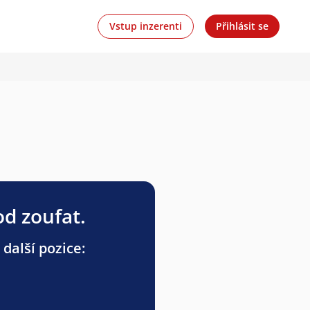
Vstup inzerenti
Přihlásit se
od zoufat.
další pozice: