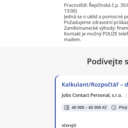
Pracoviště: Řepčínská č.p. 35
13:00)
Jedná se o uklid a pomocné p
Požadujeme zdravotní průkaz
Zaměstnanecké výhody: firemn
Kontakt je možný POUZE telefo
mailem.
Podívejte 
Kalkulant/Rozpočtář – d
Jobs Contact Personal, s.r.o.
|
40 000 – 65 000 Kč
Plný
včerejší