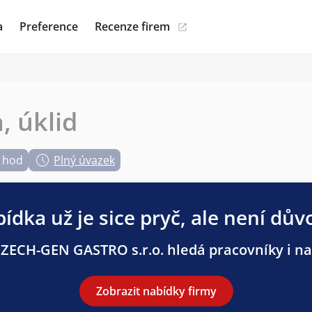
a
Preference
Recenze firem
, úklid
/ hod
Plný úvazek
ídka už je sice pryč, ale není dův
ZECH-GEN GASTRO s.r.o. hledá pracovníky i na 
Zobrazit nabídky firmy