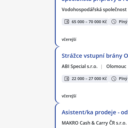
Vodohospodářská společnost 
65 000 – 70 000 Kč
Plný
včerejší
Strážce vstupní brány 
ABI Special s.r.o.
|
Olomouc
22 000 – 27 000 Kč
Plný
včerejší
Asistent/ka prodeje - 
MAKRO Cash & Carry ČR s.r.o.