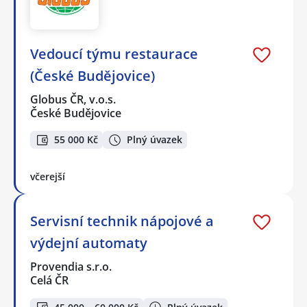
Vedoucí týmu restaurace
(České Budějovice)
Globus ČR, v.o.s.
České Budějovice
55 000 Kč
Plný úvazek
včerejší
Servisní technik nápojové a
výdejní automaty
Provendia s.r.o.
Celá ČR