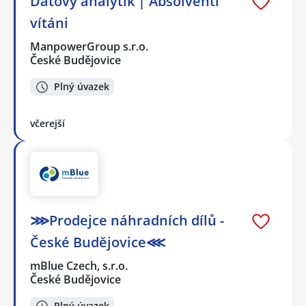
Datový analytik | Absolventi
vítáni
ManpowerGroup s.r.o.
České Budějovice
Plný úvazek
včerejší
⋙Prodejce náhradních dílů -
České Budějovice⋘
mBlue Czech, s.r.o.
České Budějovice
Plný úvazek