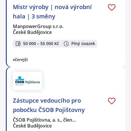
Mistr výroby | nová výrobní
hala | 3 směny
ManpowerGroup s.r.o.
České Budějovice
50 000 – 55 000 Kč
Plný úvazek
včerejší
Zástupce vedoucího pro
pobočku ČSOB Pojištovny
ČSOB Pojišťovna, a. s., člen…
České Budějovice