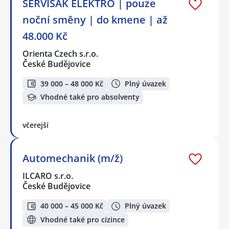
SERVISÁK ELEKTRO | pouze
noční směny | do kmene | až
48.000 Kč
Orienta Czech s.r.o.
České Budějovice
39 000 – 48 000 Kč
Plný úvazek
Vhodné také pro absolventy
včerejší
Automechanik (m/ž)
ILCARO s.r.o.
České Budějovice
40 000 – 45 000 Kč
Plný úvazek
Vhodné také pro cizince