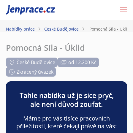
JenPráce.cz
Nabídky práce
České Budějovice
Pomocná Síla - Úklid
Pomocná Síla - Úklid
České Budějovice
od 12.200 Kč
Zkrácený úvazek
Tahle nabídka už je sice pryč,
ale není důvod zoufat.
Máme pro vás tisíce pracovních
příležitostí, které čekají právě na vás: