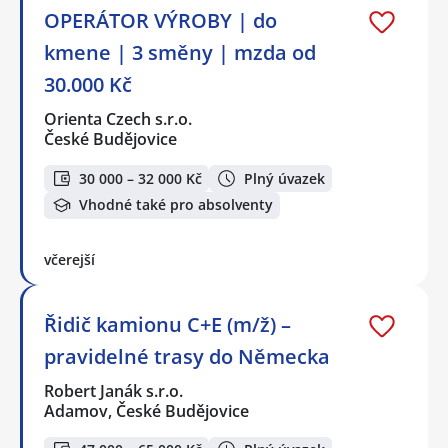
OPERÁTOR VÝROBY | do
kmene | 3 směny | mzda od
30.000 Kč
Orienta Czech s.r.o.
České Budějovice
30 000 – 32 000 Kč
Plný úvazek
Vhodné také pro absolventy
včerejší
Řidič kamionu C+E (m/ž) –
pravidelné trasy do Německa
Robert Janák s.r.o.
Adamov, České Budějovice