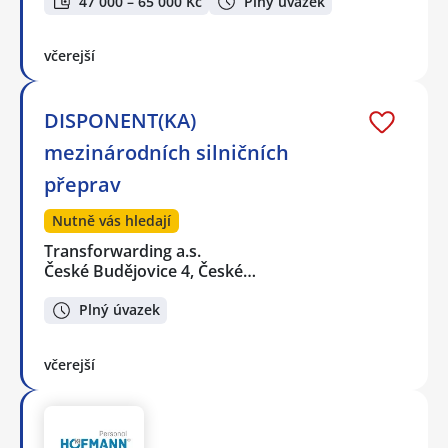
47 000 – 65 000 Kč
Plný úvazek
včerejší
DISPONENT(KA)
mezinárodních silničních
přeprav
Nutně vás hledají
Transforwarding a.s.
České Budějovice 4, České…
Plný úvazek
včerejší