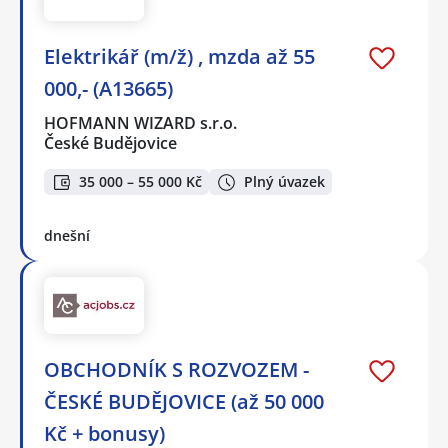
Elektrikář (m/ž) , mzda až 55
000,- (A13665)
HOFMANN WIZARD s.r.o.
České Budějovice
35 000 – 55 000 Kč
Plný úvazek
dnešní
OBCHODNÍK S ROZVOZEM -
ČESKÉ BUDĚJOVICE (až 50 000
Kč + bonusy)