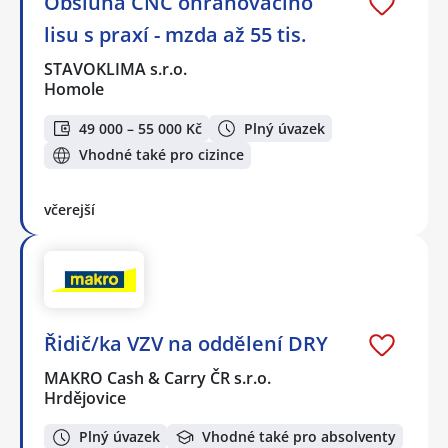
Obsluha CNC ohraňovacího
lisu s praxí - mzda až 55 tis.
STAVOKLIMA s.r.o.
Homole
49 000 – 55 000 Kč
Plný úvazek
Vhodné také pro cizince
včerejší
Řidič/ka VZV na oddělení DRY
MAKRO Cash & Carry ČR s.r.o.
Hrdějovice
Plný úvazek
Vhodné také pro absolventy