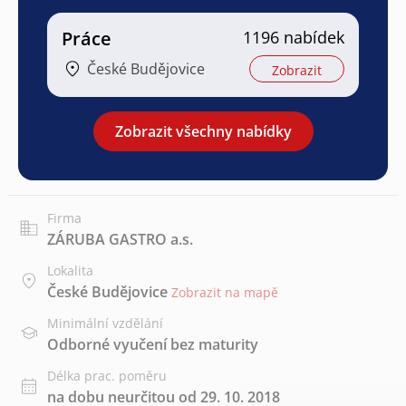
Práce
1196 nabídek
České Budějovice
Zobrazit
Zobrazit všechny nabídky
Firma
ZÁRUBA GASTRO a.s.
Lokalita
České Budějovice
Zobrazit na mapě
Minimální vzdělání
Odborné vyučení bez maturity
Délka prac. poměru
na dobu neurčitou od 29. 10. 2018