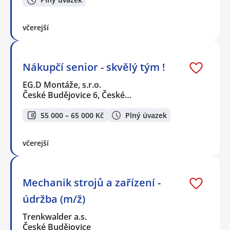
včerejší
Nákupčí senior - skvělý tým !
EG.D Montáže, s.r.o.
České Budějovice 6, České…
55 000 – 65 000 Kč
Plný úvazek
včerejší
Mechanik strojů a zařízení -
údržba (m/ž)
Trenkwalder a.s.
České Budějovice