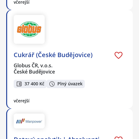
včerejší
Cukrář (České Budějovice)
Globus ČR, v.o.s.
České Budějovice
37 400 Kč
Plný úvazek
včerejší