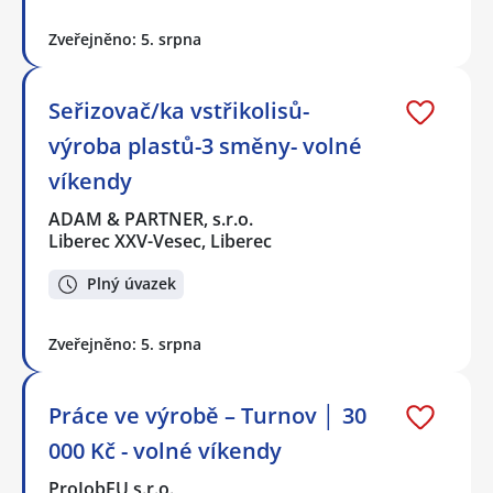
Zveřejněno: 5. srpna
Seřizovač/ka vstřikolisů-
výroba plastů-3 směny- volné
víkendy
ADAM & PARTNER, s.r.o.
Liberec XXV-Vesec, Liberec
Plný úvazek
Zveřejněno: 5. srpna
Práce ve výrobě – Turnov │ 30
000 Kč - volné víkendy
ProJobEU s.r.o.