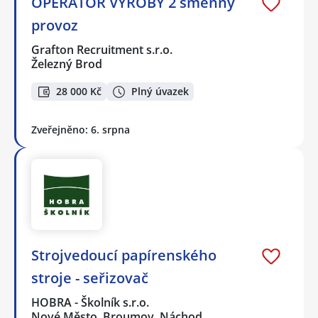
OPERÁTOR VÝROBY 2 směnný
provoz
Grafton Recruitment s.r.o.
Železný Brod
28 000 Kč
Plný úvazek
Zveřejněno: 6. srpna
Strojvedoucí papírenského
stroje - seřizovač
HOBRA - Školník s.r.o.
Nové Město, Broumov, Náchod