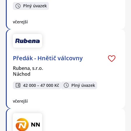
Plný úvazek
včerejší
Předák - Hnětič válcovny
Rubena, s.r.o.
Náchod
42 000 – 47 000 Kč
Plný úvazek
včerejší