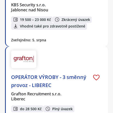
KBS Security s.r.o.
Jablonec nad Nisou
19 500 – 23 000 Kč
Zkrácený úvazek
Vhodné také pro zdravotně postižené
Zveřejněno: 5. srpna
OPERÁTOR VÝROBY - 3 směnný
provoz - LIBEREC
Grafton Recruitment s.r.o.
Liberec
do 28 500 Kč
Plný úvazek