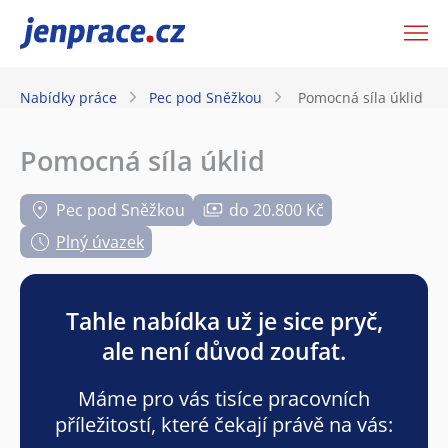
JenPráce.cz
Nabídky práce
Pec pod Sněžkou
Pomocná síla úklid
Pomocná síla úklid
Pec pod Sněžkou
do 20.800 Kč
Plný úvazek
Tahle nabídka už je sice pryč,
ale není důvod zoufat.
Máme pro vás tisíce pracovních
příležitostí, které čekají právě na vás: