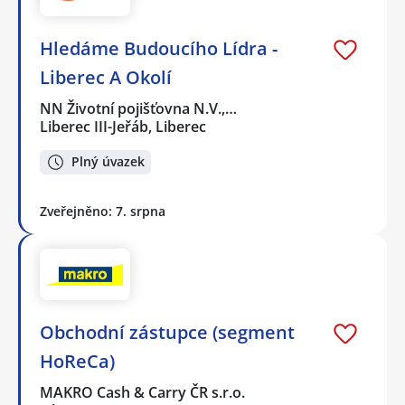
Hledáme Budoucího Lídra -
Liberec A Okolí
NN Životní pojišťovna N.V.,…
Liberec III-Jeřáb, Liberec
Plný úvazek
Zveřejněno: 7. srpna
Obchodní zástupce (segment
HoReCa)
MAKRO Cash & Carry ČR s.r.o.