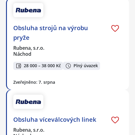
Obsluha strojů na výrobu
pryže
Rubena, s.r.o.
Náchod
28 000 – 38 000 Kč
Plný úvazek
Zveřejněno: 7. srpna
Obsluha víceválcových linek
Rubena, s.r.o.