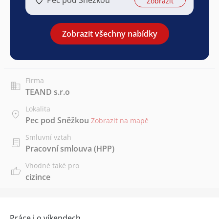
Zobrazit
Zobrazit všechny nabídky
Firma
TEAND s.r.o
Lokalita
Pec pod Sněžkou
Zobrazit na mapě
Smluvní vztah
Pracovní smlouva (HPP)
Vhodné také pro
cizince
Práce i o víkendech.