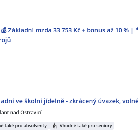
💰 Základní mzda 33 753 Kč + bonus až 10 % | 
rojů
adní ve školní jídelně - zkrácený úvazek, voln
lant nad Ostravicí
é také pro absolventy
Vhodné také pro seniory