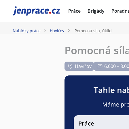
JenPráce.cz
Práce
Brigády
Poradn
Nabídky práce
Havířov
Pomocná síla, úklid
Pomocná síla
Havířov
6.000 – 8.0
Tahle nab
Máme pro v
Práce