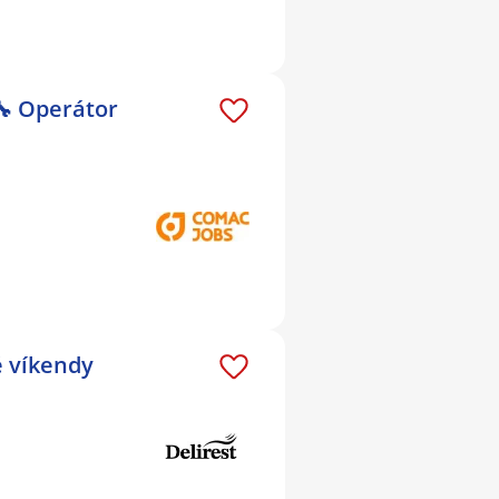
🔧 Operátor
é víkendy