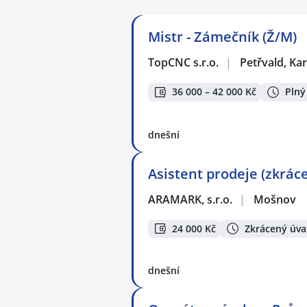
Mistr - Zámečník (Ž/M)
TopCNC s.r.o.
|
Petřvald, Ka
36 000 – 42 000 Kč
Plný
dnešní
Asistent prodeje (zkrácen
ARAMARK, s.r.o.
|
Mošnov
24 000 Kč
Zkrácený úva
dnešní