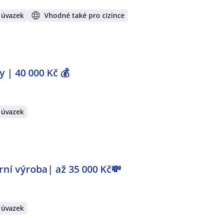
 úvazek
Vhodné také pro cizince
 | 40 000 Kč 💰
 úvazek
ní výroba| až 35 000 Kč💸
 úvazek