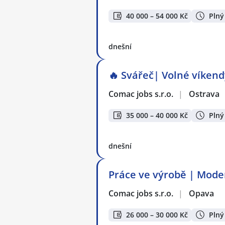
40 000 – 54 000 Kč
Plný
dnešní
🔥 Svářeč| Volné víkendy
Comac jobs s.r.o.
|
Ostrava
35 000 – 40 000 Kč
Plný
dnešní
Práce ve výrobě | Moder
Comac jobs s.r.o.
|
Opava
26 000 – 30 000 Kč
Plný