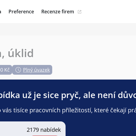
a
Preference
Recenze firem
, úklid
00 Kč
Plný úvazek
ídka už je sice pryč, ale není dův
ás tisíce pracovních příležitostí, které čekají pr
2179 nabídek