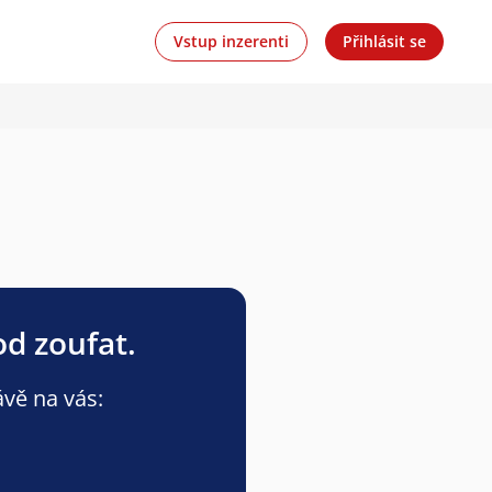
Vstup inzerenti
Přihlásit se
od zoufat.
ávě na vás: