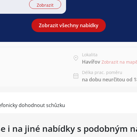
Zobrazit
Zobrazit všechny nabídky
Lokalita
Havířov
Zobrazit na map
Délka prac. poměru
na dobu neurčitou od 18
efonicky dohodnout schůzku
se i na jiné nabídky s podobným 