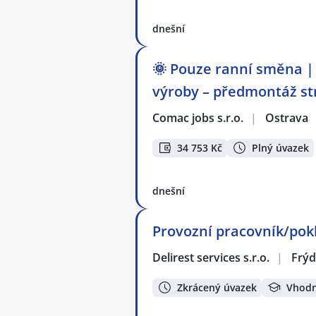
dnešní
🌞 Pouze ranní směna | 
výroby – předmontáž st
Comac jobs s.r.o.
|
Ostrava
34 753 Kč
Plný úvazek
dnešní
Provozní pracovník/pokl
Delirest services s.r.o.
|
Frýd
Zkrácený úvazek
Vhodn