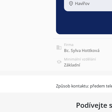
Havířov
Firma
Bc. Sylva Hottková
Minimální vzdělání
Základní
Způsob kontaktu: předem tel
Podívejte 