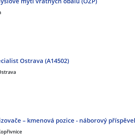
yslové mytí vratných obalů (OZP)
n
cialist Ostrava (A14502)
Ostrava
zovače – kmenová pozice - náborový příspěvek
Kopřivnice