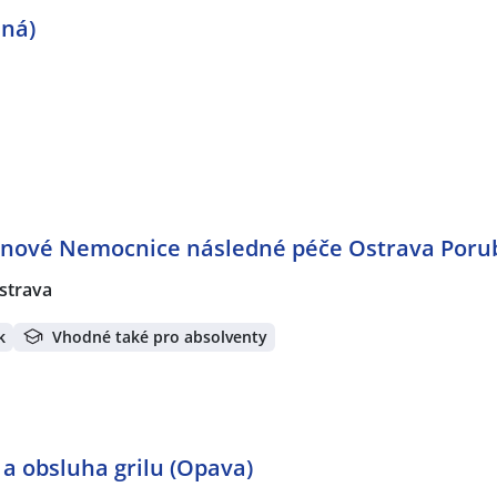
iná)
) nové Nemocnice následné péče Ostrava Poru
strava
k
Vhodné také pro absolventy
 a obsluha grilu (Opava)