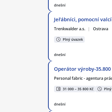
dnešní
Jeřábníci, pomocní valcí
Trenkwalder a.s.
|
Ostrava
Plný úvazek
dnešní
Operátor výroby-35.800 
Personal fabric - agentura prác
31 000 – 35 800 Kč
Plný
dnešní