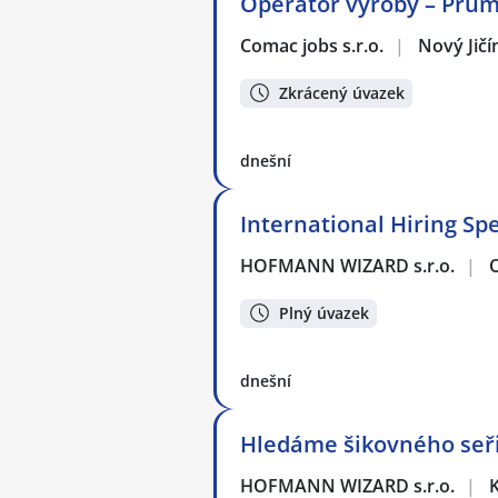
Operátor výroby – Prům
Comac jobs s.r.o.
|
Nový Jičí
Zkrácený úvazek
dnešní
International Hiring Spe
HOFMANN WIZARD s.r.o.
|
Plný úvazek
dnešní
Hledáme šikovného seři
HOFMANN WIZARD s.r.o.
|