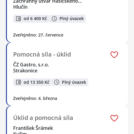
Záchranný útvar Hasičského…
Hlučín
od 6 400 Kč
Plný úvazek
Zveřejněno: 27. července
Pomocná síla - úklid
ČZ Gastro, s.r.o.
Strakonice
od 13 350 Kč
Plný úvazek
Zveřejněno: 4. března
Úklid a pomocná síla
František Šrámek