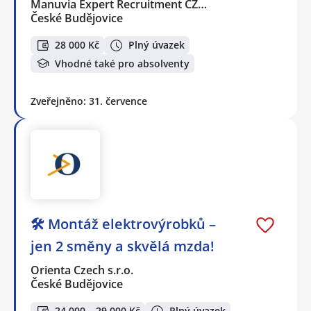
Manuvia Expert Recruitment CZ…
České Budějovice
28 000 Kč
Plný úvazek
Vhodné také pro absolventy
Zveřejněno: 31. července
🛠️ Montáž elektrovýrobků –
jen 2 směny a skvělá mzda!
Orienta Czech s.r.o.
České Budějovice
24 000 – 29 000 Kč
Plný úvazek