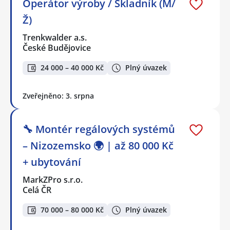
Operátor výroby / Skladník (M/
Ž)
Trenkwalder a.s.
České Budějovice
24 000 – 40 000 Kč
Plný úvazek
Zveřejněno: 3. srpna
🔧 Montér regálových systémů
– Nizozemsko 🌍 | až 80 000 Kč
+ ubytování
MarkZPro s.r.o.
Celá ČR
70 000 – 80 000 Kč
Plný úvazek