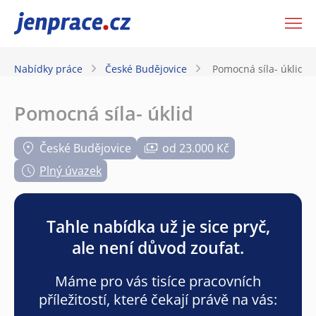
JenPráce.cz
Nabídky práce
České Budějovice
Pomocná síla- úklid
Pomocná síla- úklid
České Budějovice
od 23.000 Kč
Plný úvazek
Tahle nabídka už je sice pryč,
ale není důvod zoufat.
Máme pro vás tisíce pracovních
příležitostí, které čekají právě na vás: