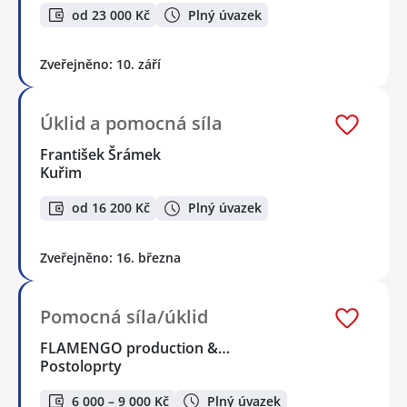
od 23 000 Kč
Plný úvazek
Zveřejněno: 10. září
Úklid a pomocná síla
František Šrámek
Kuřim
od 16 200 Kč
Plný úvazek
Zveřejněno: 16. března
Pomocná síla/úklid
FLAMENGO production &…
Postoloprty
6 000 – 9 000 Kč
Plný úvazek