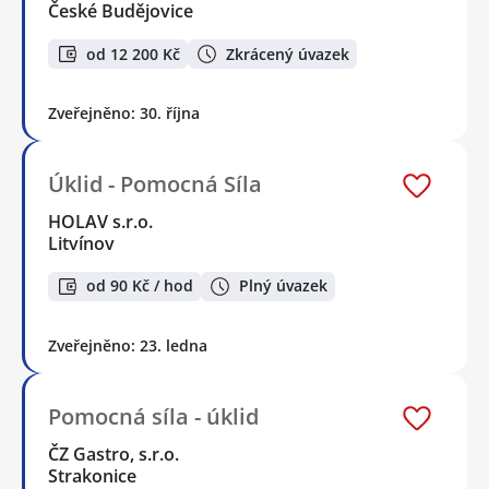
České Budějovice
od 12 200 Kč
Zkrácený úvazek
Zveřejněno: 30. října
Úklid - Pomocná Síla
HOLAV s.r.o.
Litvínov
od 90 Kč / hod
Plný úvazek
Zveřejněno: 23. ledna
Pomocná síla - úklid
ČZ Gastro, s.r.o.
Strakonice