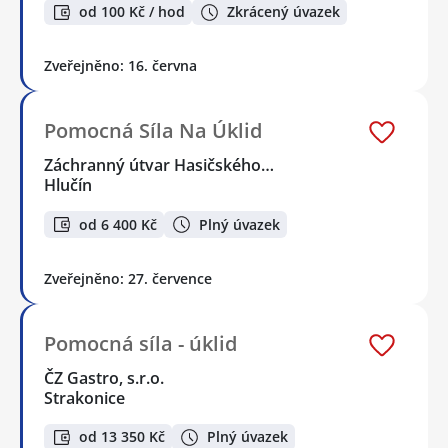
od 100 Kč / hod
Zkrácený úvazek
Zveřejněno: 16. června
Pomocná Síla Na Úklid
Záchranný útvar Hasičského…
Hlučín
od 6 400 Kč
Plný úvazek
Zveřejněno: 27. července
Pomocná síla - úklid
ČZ Gastro, s.r.o.
Strakonice
od 13 350 Kč
Plný úvazek