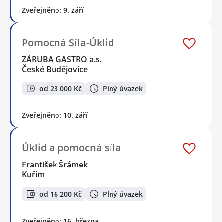
Zveřejněno: 9. září
Pomocná Síla-Úklid
ZÁRUBA GASTRO a.s.
České Budějovice
od 23 000 Kč
Plný úvazek
Zveřejněno: 10. září
Úklid a pomocná síla
František Šrámek
Kuřim
od 16 200 Kč
Plný úvazek
Zveřejněno: 16. března