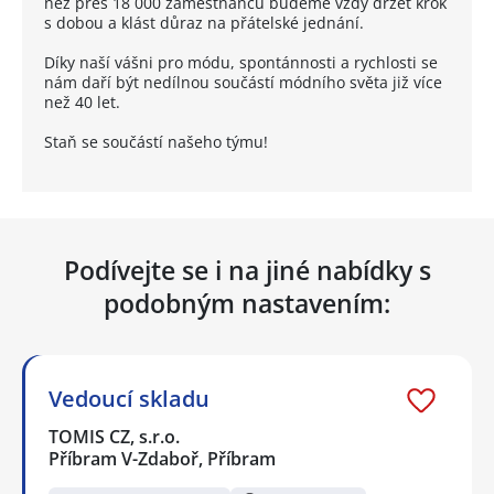
než přes 18 000 zaměstnanců budeme vždy držet krok
s dobou a klást důraz na přátelské jednání.
Díky naší vášni pro módu, spontánnosti a rychlosti se
nám daří být nedílnou součástí módního světa již více
než 40 let.
Staň se součástí našeho týmu!
Podívejte se i na jiné nabídky s
podobným nastavením:
Vedoucí skladu
TOMIS CZ, s.r.o.
Příbram V-Zdaboř, Příbram