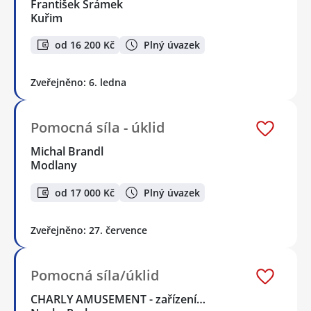
František Šrámek
Kuřim
od 16 200 Kč
Plný úvazek
Zveřejněno: 6. ledna
Pomocná síla - úklid
Michal Brandl
Modlany
od 17 000 Kč
Plný úvazek
Zveřejněno: 27. července
Pomocná síla/úklid
CHARLY AMUSEMENT - zařízení…