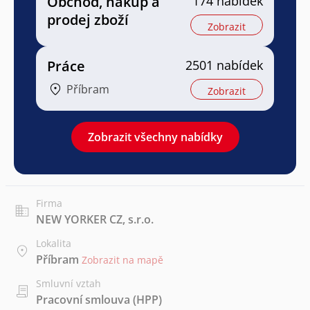
Obchod, nákup a
174 nabídek
prodej zboží
Zobrazit
Práce
2501 nabídek
Příbram
Zobrazit
Zobrazit všechny nabídky
Firma
NEW YORKER CZ, s.r.o.
Lokalita
Příbram
Zobrazit na mapě
Smluvní vztah
Pracovní smlouva (HPP)