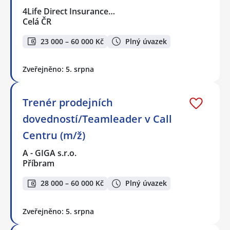
4Life Direct Insurance…
Celá ČR
23 000 – 60 000 Kč
Plný úvazek
Zveřejněno: 5. srpna
Trenér prodejních
dovedností/Teamleader v Call
Centru (m/ž)
A - GIGA s.r.o.
Příbram
28 000 – 60 000 Kč
Plný úvazek
Zveřejněno: 5. srpna