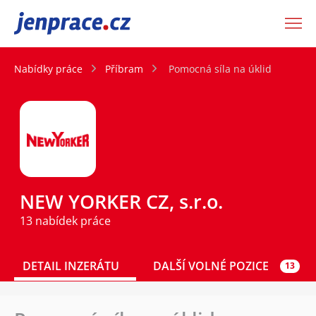
JenPráce.cz
Nabídky práce
Příbram
Pomocná síla na úklid
NEW YORKER CZ, s.r.o.
13 nabídek práce
DETAIL INZERÁTU
DALŠÍ VOLNÉ POZICE
13