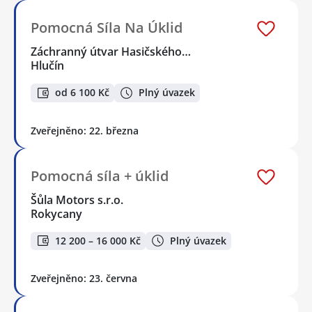
Pomocná Síla Na Úklid
Záchranný útvar Hasičského…
Hlučín
od 6 100 Kč
Plný úvazek
Zveřejněno: 22. března
Pomocná síla + úklid
Šůla Motors s.r.o.
Rokycany
12 200 – 16 000 Kč
Plný úvazek
Zveřejněno: 23. června