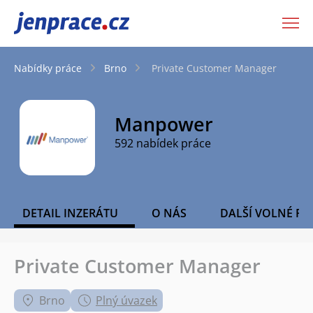
JenPráce.cz
Nabídky práce
Brno
Private Customer Manager
Manpower
592 nabídek práce
DETAIL INZERÁTU
O NÁS
DALŠÍ VOLNÉ PO
Private Customer Manager
Brno
Plný úvazek