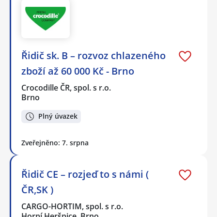
Řidič sk. B – rozvoz chlazeného
zboží až 60 000 Kč - Brno
Crocodille ČR, spol. s r.o.
Brno
Plný úvazek
Zveřejněno: 7. srpna
Řidič CE – rozjeď to s námi (
ČR,SK )
CARGO-HORTIM, spol. s r.o.
Horní Heršpice, Brno