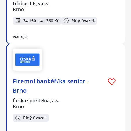
Globus ČR, v.o.s.
Brno
34 160 – 41 360 Kč
Plný úvazek
včerejší
Firemní bankéř/ka senior -
Brno
Česká spořitelna, a.s.
Brno
Plný úvazek