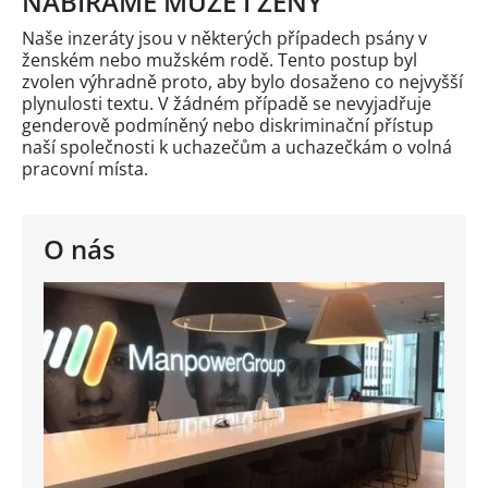
NABÍRÁME MUŽE I ŽENY
Naše inzeráty jsou v některých případech psány v
ženském nebo mužském rodě. Tento postup byl
zvolen výhradně proto, aby bylo dosaženo co nejvyšší
plynulosti textu. V žádném případě se nevyjadřuje
genderově podmíněný nebo diskriminační přístup
naší společnosti k uchazečům a uchazečkám o volná
pracovní místa.
O nás