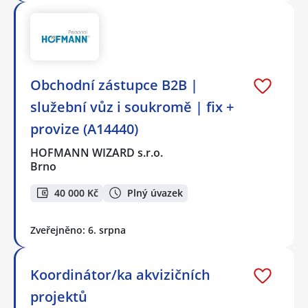
Obchodní zástupce B2B |
služební vůz i soukromě | fix +
provize (A14440)
HOFMANN WIZARD s.r.o.
Brno
40 000 Kč
Plný úvazek
Zveřejněno: 6. srpna
Koordinátor/ka akvizičních
projektů