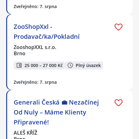
Zveřejněno: 7. srpna
ZooShopXxl -
Prodavač/ka/Pokladní
ZooshopXXL s.r.o.
Brno
25 000 – 27 000 Kč
Plný úvazek
Zveřejněno: 7. srpna
Generali Česká 💼 Nezačínej
Od Nuly – Máme Klienty
Připravené!
ALEŠ KŘÍŽ