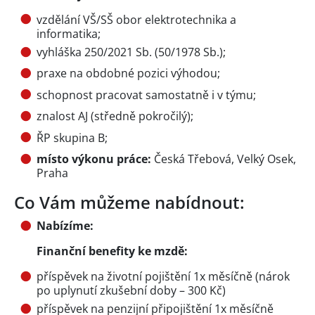
vzdělání VŠ/SŠ obor elektrotechnika a
informatika;
vyhláška 250/2021 Sb. (50/1978 Sb.);
praxe na obdobné pozici výhodou;
schopnost pracovat samostatně i v týmu;
znalost AJ (středně pokročilý);
ŘP skupina B;
místo výkonu práce:
Česká Třebová, Velký Osek,
Praha
Co Vám můžeme nabídnout:
Nabízíme:
Finanční benefity ke mzdě:
příspěvek na životní pojištění 1x měsíčně (nárok
po uplynutí zkušební doby – 300 Kč)
příspěvek na penzijní připojištění 1x měsíčně