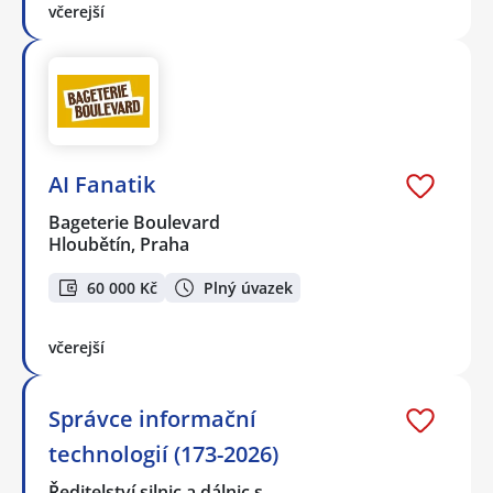
včerejší
AI Fanatik
Bageterie Boulevard
Hloubětín, Praha
60 000 Kč
Plný úvazek
včerejší
Správce informační
technologií (173-2026)
Ředitelství silnic a dálnic s…