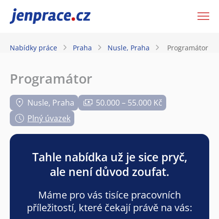
JenPráce.cz
Nabídky práce
Praha
Nusle, Praha
Programátor
Programátor
Nusle, Praha
50.000 – 55.000 Kč
Plný úvazek
Tahle nabídka už je sice pryč,
ale není důvod zoufat.
Máme pro vás tisíce pracovních
příležitostí, které čekají právě na vás: