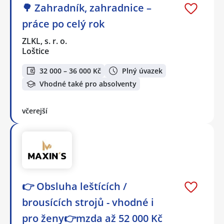
🌳 Zahradník, zahradnice –
práce po celý rok
ZLKL, s. r. o.
Loštice
32 000 – 36 000 Kč
Plný úvazek
Vhodné také pro absolventy
včerejší
👉 Obsluha leštících /
brousících strojů - vhodné i
pro ženy👉mzda až 52 000 Kč