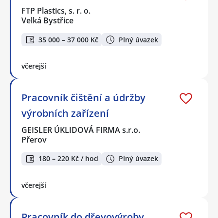
FTP Plastics, s. r. o.
Velká Bystřice
35 000 – 37 000 Kč
Plný úvazek
včerejší
Pracovník čištění a údržby
výrobních zařízení
GEISLER ÚKLIDOVÁ FIRMA s.r.o.
Přerov
180 – 220 Kč / hod
Plný úvazek
včerejší
Pracovník do dřevovýroby