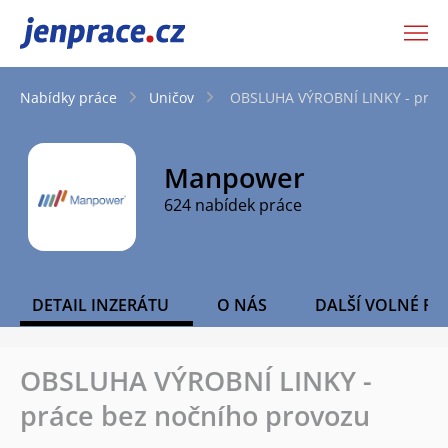
JenPráce.cz
Nabídky práce
Uničov
OBSLUHA VÝROBNÍ LINKY - práce
Manpower
624 nabídek práce
DETAIL INZERÁTU
O NÁS
DALŠÍ VOLNÉ PO
OBSLUHA VÝROBNÍ LINKY -
práce bez nočního provozu