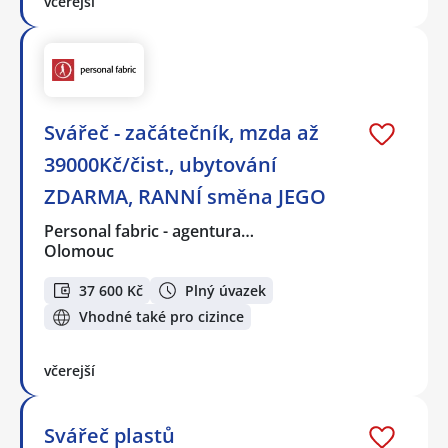
včerejší
Svářeč - začátečník, mzda až
39000Kč/čist., ubytování
ZDARMA, RANNÍ směna JEGO
Personal fabric - agentura…
Olomouc
37 600 Kč
Plný úvazek
Vhodné také pro cizince
včerejší
Svářeč plastů