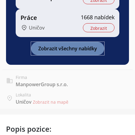
Zobrazit
Práce
1668 nabídek
Uničov
Zobrazit
Zobrazit všechny nabídky
Firma
ManpowerGroup s.r.o.
Lokalita
Uničov
Zobrazit na mapě
Popis pozice: