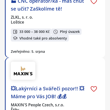
🏭 CNC operátor/ka - máš chuť
se učit? Zaškolíme tě!
ZLKL, s. r. o.
Loštice
33 000 – 38 000 Kč
Plný úvazek
Vhodné také pro absolventy
Zveřejněno: 5. srpna
💥Lakýrníci a Svářeči pozor!! 💥
Máme pro Vás JOB! 💰💰
MAXIN'S People Czech, s.r.o.
Štíty