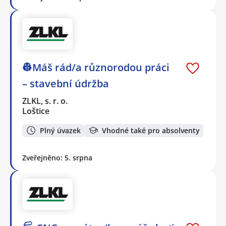
👷Máš rád/a různorodou práci
– stavební údržba
ZLKL, s. r. o.
Loštice
Plný úvazek
Vhodné také pro absolventy
Zveřejněno: 5. srpna