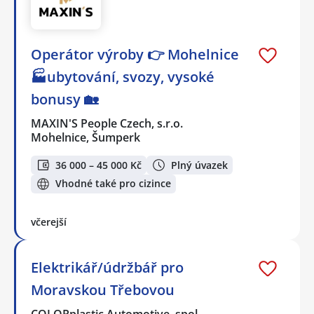
Operátor výroby 👉 Mohelnice
🏭ubytování, svozy, vysoké
bonusy 🏡
MAXIN'S People Czech, s.r.o.
Mohelnice, Šumperk
36 000 – 45 000 Kč
Plný úvazek
Vhodné také pro cizince
včerejší
Elektrikář/údržbář pro
Moravskou Třebovou
COLORplastic Automotive, spol…