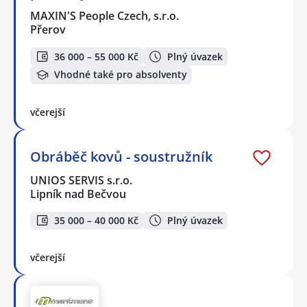
MAXIN'S People Czech, s.r.o.
Přerov
36 000 – 55 000 Kč
Plný úvazek
Vhodné také pro absolventy
včerejší
Obráběč kovů - soustružník
UNIOS SERVIS s.r.o.
Lipník nad Bečvou
35 000 – 40 000 Kč
Plný úvazek
včerejší