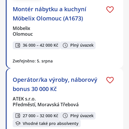
Montér nábytku a kuchyní
Möbelix Olomouc (A1673)
Möbelix
Olomouc
36 000 – 42 000 Kč
Plný úvazek
Zveřejněno: 5. srpna
Operátor/ka výroby, náborový
bonus 30 000 Kč
ATEK s.r.o.
Předměstí, Moravská Třebová
27 000 – 32 000 Kč
Plný úvazek
Vhodné také pro absolventy