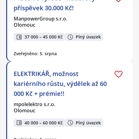
příspěvek 30.000 Kč!
ManpowerGroup s.r.o.
Olomouc
37 000 – 45 000 Kč
Plný úvazek
Zveřejněno: 5. srpna
ELEKTRIKÁŘ, možnost
kariérního růstu, výdělek až 60
000 Kč + prémie!!
mpolelektro s.r.o.
Olomouc
40 000 – 60 000 Kč
Plný úvazek