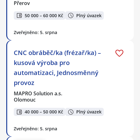
Přerov
50 000 – 60 000 Kč
Plný úvazek
Zveřejněno: 5. srpna
CNC obráběč/ka (frézař/ka) –
kusová výroba pro
automatizaci, Jednosměnný
provoz
MAPRO Solution a.s.
Olomouc
40 000 – 50 000 Kč
Plný úvazek
Zveřejněno: 5. srpna