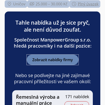
Uničov
25.000 – 30.000 Kč
Plný úvazek
Tahle nabídka už je sice pryč,
ale není důvod zoufat.
Společnost ManpowerGroup s.r.o.
hledá pracovníky i na další pozice:
Zobrazit nabídky firmy
Nebo se podívejte na jiné zajímavé
pracovní příležitosti ve vašem okolí:
Řemeslná výroba a
171 nabídek
manuální práce