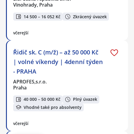
Vinohrady, Praha
14 500 – 16 052 Kč
Zkrácený úvazek
včerejší
Řidič sk. C (m/ž) – až 50 000 Kč
| volné víkendy | 4denní týden
- PRAHA
APROFES,s.r.o.
Praha
40 000 – 50 000 Kč
Plný úvazek
Vhodné také pro absolventy
včerejší