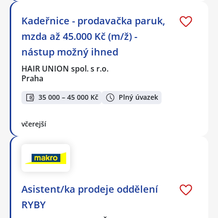
Kadeřnice - prodavačka paruk,
mzda až 45.000 Kč (m/ž) -
nástup možný ihned
HAIR UNION spol. s r.o.
Praha
35 000 – 45 000 Kč
Plný úvazek
včerejší
Asistent/ka prodeje oddělení
RYBY