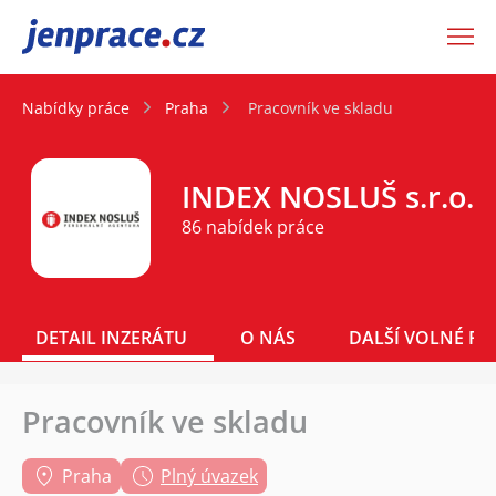
JenPráce.cz
Nabídky práce
Praha
Pracovník ve skladu
INDEX NOSLUŠ s.r.o.
86 nabídek práce
DETAIL INZERÁTU
O NÁS
DALŠÍ VOLNÉ PO
Pracovník ve skladu
Praha
Plný úvazek