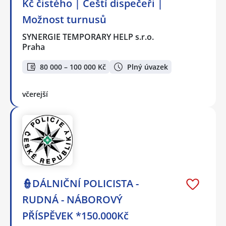
Kč čistého | Čeští dispečeři |
Možnost turnusů
SYNERGIE TEMPORARY HELP s.r.o.
Praha
80 000 – 100 000 Kč
Plný úvazek
včerejší
👮DÁLNIČNÍ POLICISTA -
RUDNÁ - NÁBOROVÝ
PŘÍSPĚVEK *150.000Kč