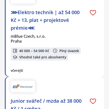
⋙Elektro technik | až 54 000
Kč + 13. plat + projektové
prémie⋘
mBlue Czech, s.r.o.
Praha
40 000 – 54 000 Kč
Plný úvazek
Vhodné také pro absolventy
včerejší
Junior svářeč / mzda až 38 000
Kč / 1 směna