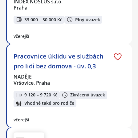
INDEX NOSLUŠ s.r.o.
Praha
33 000 – 50 000 Kč
Plný úvazek
včerejší
Pracovnice úklidu ve službách
pro lidi bez domova - úv. 0,3
NADĚJE
Vršovice, Praha
9 120 – 9 720 Kč
Zkrácený úvazek
Vhodné také pro rodiče
včerejší