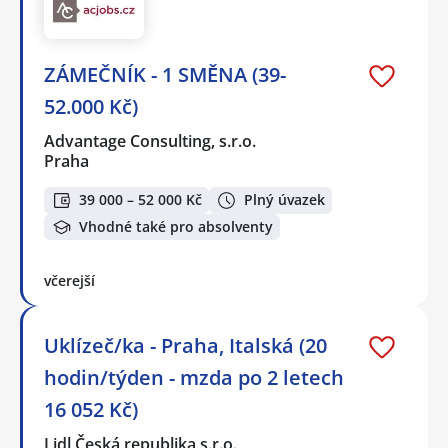
ZÁMEČNÍK - 1 SMĚNA (39-
52.000 Kč)
Advantage Consulting, s.r.o.
Praha
39 000 – 52 000 Kč
Plný úvazek
Vhodné také pro absolventy
včerejší
Uklízeč/ka - Praha, Italská (20
hodin/týden - mzda po 2 letech
16 052 Kč)
Lidl Česká republika s.r.o.