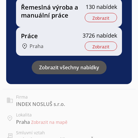
Řemeslná výroba a
130 nabídek
manuální práce
Zobrazit
Práce
3726 nabídek
Praha
Zobrazit
Zobrazit všechny nabídky
Firma
INDEX NOSLUŠ s.r.o.
Lokalita
Praha
Zobrazit na mapě
Smluvní vztah