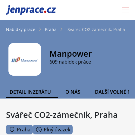
JenPráce.cz
Nabídky práce
Praha
Svářeč CO2-zámečník, Praha
Manpower
609 nabídek práce
DETAIL INZERÁTU
O NÁS
DALŠÍ VOLNÉ PO
Svářeč CO2-zámečník, Praha
Praha
Plný úvazek