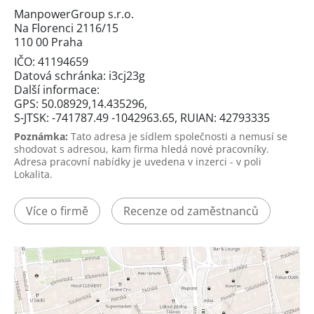
ManpowerGroup s.r.o.
Na Florenci 2116/15
110 00 Praha
IČO: 41194659
Datová schránka: i3cj23g
Další informace:
GPS: 50.08929,14.435296,
S-JTSK: -741787.49 -1042963.65, RUIAN: 42793335
Poznámka:
Tato adresa je sídlem společnosti a nemusí se
shodovat s adresou, kam firma hledá nové pracovníky.
Adresa pracovní nabídky je uvedena v inzerci - v poli
Lokalita.
Více o firmě
Recenze od zaměstnanců