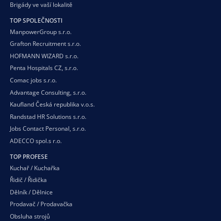
Brigády ve vaší
lokalitě
TOP SPOLEČNOSTI
ManpowerGroup s.r.o.
Grafton Recruitment s.r.o.
HOFMANN WIZARD s.r.o.
Penta Hospitals CZ, s.r.o.
Comac jobs s.r.o.
Advantage Consulting, s.r.o.
Kaufland Česká republika v.o.s.
Randstad HR Solutions s.r.o.
Jobs Contact Personal, s.r.o.
ADECCO spol.s r.o.
TOP PROFESE
Kuchař / Kuchařka
Řidič / Řidička
Dělník / Dělnice
Prodavač / Prodavačka
Obsluha strojů