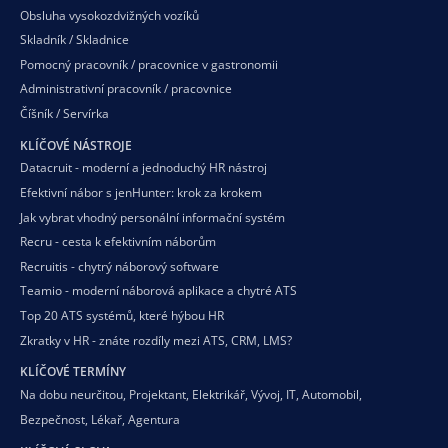
Obsluha vysokozdvižných vozíků
Skladník / Skladnice
Pomocný pracovník / pracovnice v gastronomii
Administrativní pracovník / pracovnice
Číšník / Servírka
KLÍČOVÉ NÁSTROJE
Datacruit - moderní a jednoduchý HR nástroj
Efektivní nábor s jenHunter: krok za krokem
Jak vybrat vhodný personální informační systém
Recru - cesta k efektivním náborům
Recruitis - chytrý náborový software
Teamio - moderní náborová aplikace a chytré ATS
Top 20 ATS systémů, které hýbou HR
Zkratky v HR - znáte rozdíly mezi ATS, CRM, LMS?
KLÍČOVÉ TERMÍNY
Na dobu neurčitou
,
Projektant
,
Elektrikář
,
Vývoj
,
IT
,
Automobil
,
Bezpečnost
,
Lékař
,
Agentura