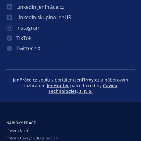
LinkedIn JenPráce.cz
LinkedIn skupina JenHR
Instagram
TikTok
Twitter / X
JenPráce.cz
spolu s portálem
JenFirmy.cz
a náborovým
rozhraním
JenHunter
patří do rodiny
Coweo
Technologies, s. r. o.
NABÍDKY PRÁCE
Práce v Brně
Práce v Českých Budějovicích