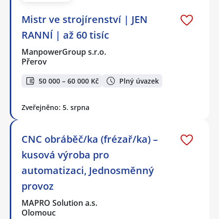
Mistr ve strojírenství | JEN
RANNÍ | až 60 tisíc
ManpowerGroup s.r.o.
Přerov
50 000 – 60 000 Kč
Plný úvazek
Zveřejněno: 5. srpna
CNC obráběč/ka (frézař/ka) –
kusová výroba pro
automatizaci, Jednosměnný
provoz
MAPRO Solution a.s.
Olomouc