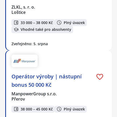
ZLKL, s. r. o.
Loštice
33 000 – 38 000 Kč
Plný úvazek
Vhodné také pro absolventy
Zveřejněno: 5. srpna
Operátor výroby | nástupní
bonus 50 000 Kč
ManpowerGroup s.r.o.
Přerov
38 000 – 45 000 Kč
Plný úvazek