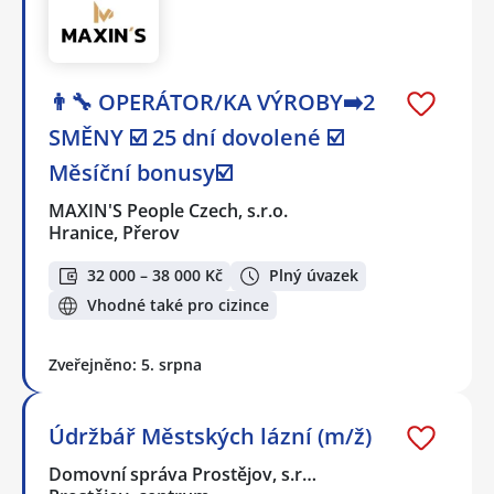
👨‍🔧 OPERÁTOR/KA VÝROBY➡️2
SMĚNY ☑️ 25 dní dovolené ☑️
Měsíční bonusy☑️
MAXIN'S People Czech, s.r.o.
Hranice, Přerov
32 000 – 38 000 Kč
Plný úvazek
Vhodné také pro cizince
Zveřejněno: 5. srpna
Údržbář Městských lázní (m/ž)
Domovní správa Prostějov, s.r…