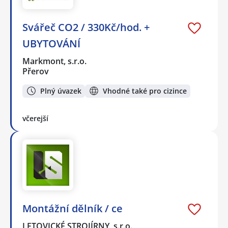
Svářeč CO2 / 330Kč/hod. +
UBYTOVÁNÍ
Markmont, s.r.o.
Přerov
Plný úvazek
Vhodné také pro cizince
včerejší
Montážní dělník / ce
LETOVICKÉ STROJÍRNY, s.r.o.