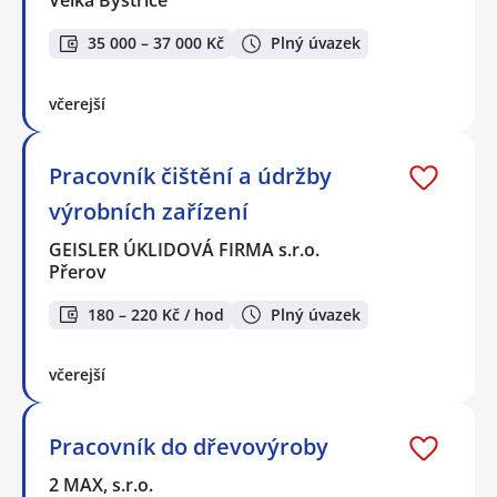
Velká Bystřice
35 000 – 37 000 Kč
Plný úvazek
včerejší
Pracovník čištění a údržby
výrobních zařízení
GEISLER ÚKLIDOVÁ FIRMA s.r.o.
Přerov
180 – 220 Kč / hod
Plný úvazek
včerejší
Pracovník do dřevovýroby
2 MAX, s.r.o.