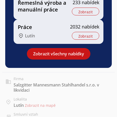
Řemeslná výroba a
233 nabídek
manuální práce
Zobrazit
Práce
2032 nabídek
Lutín
Zobrazit
Zobrazit všechny nabídky
Firma
Salzgitter Mannesmann Stahlhandel s.r.o. v
likvidaci
Lokalita
Lutín
Zobrazit na mapě
Smluvní vztah