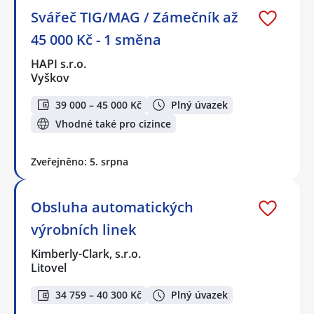
Svářeč TIG/MAG / Zámečník až
45 000 Kč - 1 směna
HAPI s.r.o.
Vyškov
39 000 – 45 000 Kč
Plný úvazek
Vhodné také pro cizince
Zveřejněno: 5. srpna
Obsluha automatických
výrobních linek
Kimberly-Clark, s.r.o.
Litovel
34 759 – 40 300 Kč
Plný úvazek