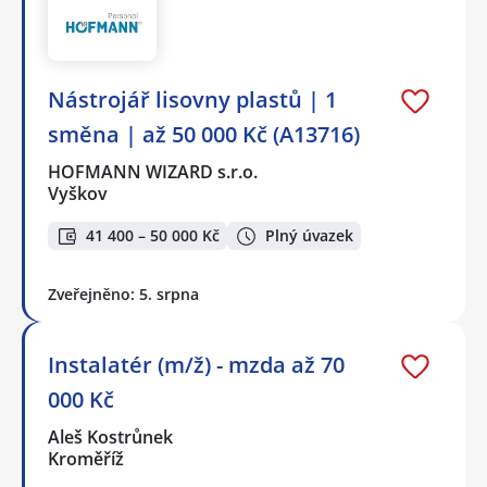
Nástrojář lisovny plastů | 1
směna | až 50 000 Kč (A13716)
HOFMANN WIZARD s.r.o.
Vyškov
41 400 – 50 000 Kč
Plný úvazek
Zveřejněno: 5. srpna
Instalatér (m/ž) - mzda až 70
000 Kč
Aleš Kostrůnek
Kroměříž