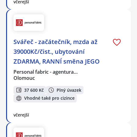
včerejší
Svářeč - začátečník, mzda až
39000Kč/čist., ubytování
ZDARMA, RANNÍ směna JEGO
Personal fabric - agentura…
Olomouc
37 600 Kč
Plný úvazek
Vhodné také pro cizince
včerejší