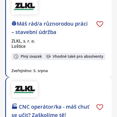
👷Máš rád/a různorodou práci
– stavební údržba
ZLKL, s. r. o.
Loštice
Plný úvazek
Vhodné také pro absolventy
Zveřejněno: 5. srpna
🏭 CNC operátor/ka - máš chuť
se učit? Zaškolíme tě!