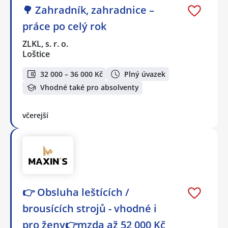
🌳 Zahradník, zahradnice –
práce po celý rok
ZLKL, s. r. o.
Loštice
32 000 – 36 000 Kč
Plný úvazek
Vhodné také pro absolventy
včerejší
👉 Obsluha leštících /
brousících strojů - vhodné i
pro ženy👉mzda až 52 000 Kč