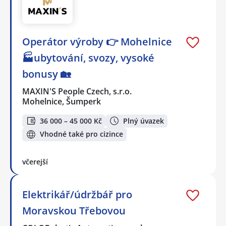
Operátor výroby 👉 Mohelnice
🏭ubytování, svozy, vysoké
bonusy 🏡
MAXIN'S People Czech, s.r.o.
Mohelnice, Šumperk
36 000 – 45 000 Kč
Plný úvazek
Vhodné také pro cizince
včerejší
Elektrikář/údržbář pro
Moravskou Třebovou