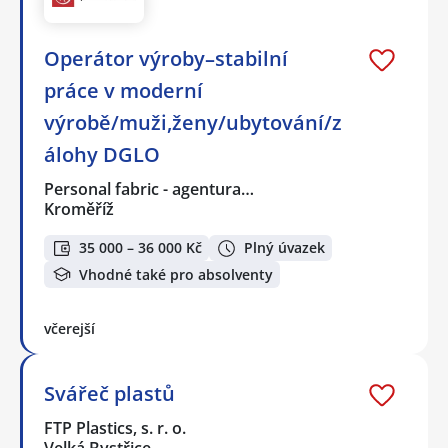
Operátor výroby–stabilní
práce v moderní
výrobě/muži,ženy/ubytování/z
álohy DGLO
Personal fabric - agentura…
Kroměříž
35 000 – 36 000 Kč
Plný úvazek
Vhodné také pro absolventy
včerejší
Svářeč plastů
FTP Plastics, s. r. o.