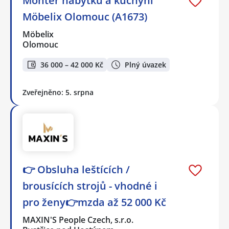
Montér nábytku a kuchyní
Möbelix Olomouc (A1673)
Möbelix
Olomouc
36 000 – 42 000 Kč
Plný úvazek
Zveřejněno: 5. srpna
👉 Obsluha leštících /
brousících strojů - vhodné i
pro ženy👉mzda až 52 000 Kč
MAXIN'S People Czech, s.r.o.