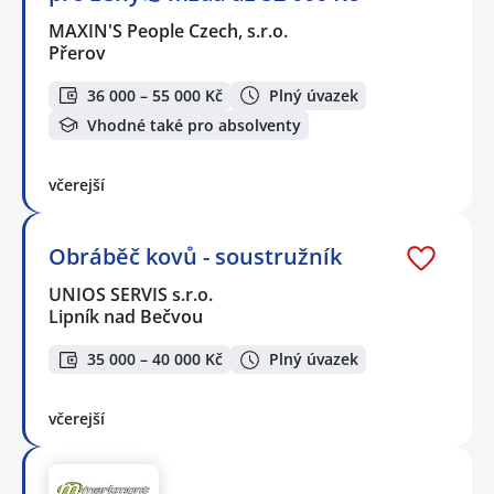
MAXIN'S People Czech, s.r.o.
Přerov
36 000 – 55 000 Kč
Plný úvazek
Vhodné také pro absolventy
včerejší
Obráběč kovů - soustružník
UNIOS SERVIS s.r.o.
Lipník nad Bečvou
35 000 – 40 000 Kč
Plný úvazek
včerejší