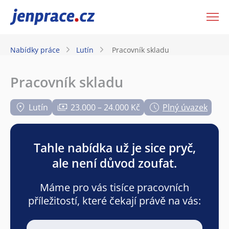
JenPráce.cz
Nabídky práce
Lutín
Pracovník skladu
Pracovník skladu
Lutín
23.000 – 24.000 Kč
Plný úvazek
Tahle nabídka už je sice pryč,
ale není důvod zoufat.
Máme pro vás tisíce pracovních
příležitostí, které čekají právě na vás: