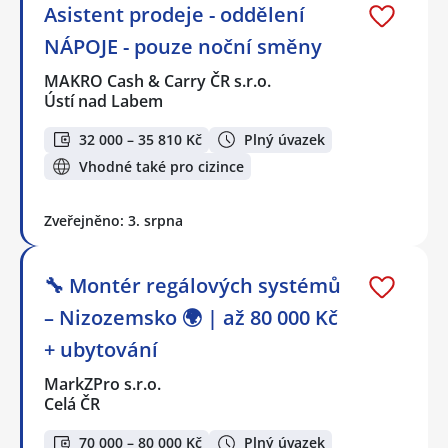
Asistent prodeje - oddělení
NÁPOJE - pouze noční směny
MAKRO Cash & Carry ČR s.r.o.
Ústí nad Labem
32 000 – 35 810 Kč
Plný úvazek
Vhodné také pro cizince
Zveřejněno: 3. srpna
🔧 Montér regálových systémů
– Nizozemsko 🌍 | až 80 000 Kč
+ ubytování
MarkZPro s.r.o.
Celá ČR
70 000 – 80 000 Kč
Plný úvazek