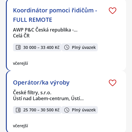
Koordinátor pomoci řidičům -
FULL REMOTE
AWP P&C Česká republika -…
Celá ČR
30 000 – 33 400 Kč
Plný úvazek
včerejší
Operátor/ka výroby
České filtry, s.r.o.
Ústí nad Labem-centrum, Ústí…
25 700 – 30 500 Kč
Plný úvazek
včerejší