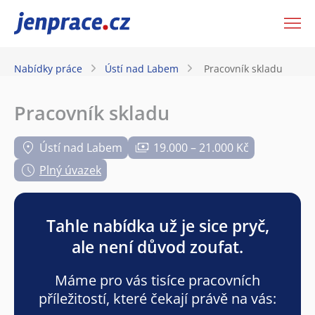
JenPráce.cz
Nabídky práce
Ústí nad Labem
Pracovník skladu
Pracovník skladu
Ústí nad Labem
19.000 – 21.000 Kč
Plný úvazek
Tahle nabídka už je sice pryč,
ale není důvod zoufat.
Máme pro vás tisíce pracovních
příležitostí, které čekají právě na vás: