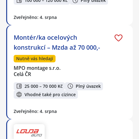
100 000 – 120 000 Kč
Plný úvazek
Zveřejněno: 4. srpna
Montér/ka ocelových
konstrukcí – Mzda až 70 000,-
Nutně vás hledají
MPO montage s.r.o.
Celá ČR
25 000 – 70 000 Kč
Plný úvazek
Vhodné také pro cizince
Zveřejněno: 4. srpna