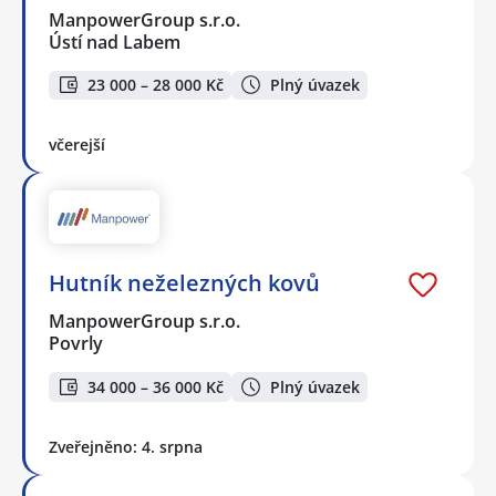
ManpowerGroup s.r.o.
Ústí nad Labem
23 000 – 28 000 Kč
Plný úvazek
včerejší
Hutník neželezných kovů
ManpowerGroup s.r.o.
Povrly
34 000 – 36 000 Kč
Plný úvazek
Zveřejněno: 4. srpna