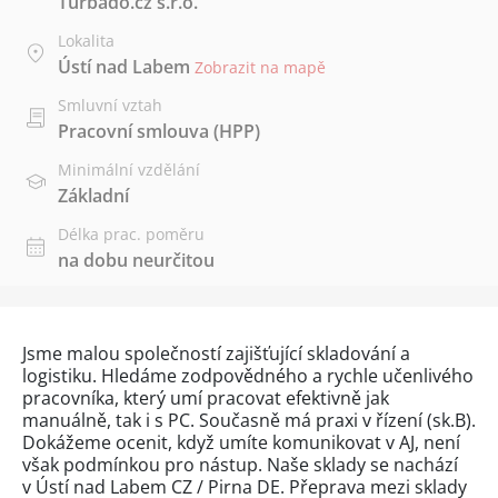
Turbado.cz s.r.o.
Lokalita
Ústí nad Labem
Zobrazit na mapě
Smluvní vztah
Pracovní smlouva (HPP)
Minimální vzdělání
Základní
Délka prac. poměru
na dobu neurčitou
Jsme malou společností zajišťující skladování a
logistiku. Hledáme zodpovědného a rychle učenlivého
pracovníka, který umí pracovat efektivně jak
manuálně, tak i s PC. Současně má praxi v řízení (sk.B).
Dokážeme ocenit, když umíte komunikovat v AJ, není
však podmínkou pro nástup. Naše sklady se nachází
v Ústí nad Labem CZ / Pirna DE. Přeprava mezi sklady