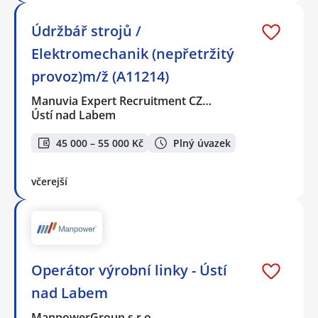
Údržbář strojů /
Elektromechanik (nepřetržitý
provoz)m/ž (A11214)
Manuvia Expert Recruitment CZ…
Ústí nad Labem
45 000 – 55 000 Kč
Plný úvazek
včerejší
Operátor výrobní linky - Ústí
nad Labem
ManpowerGroup s.r.o.