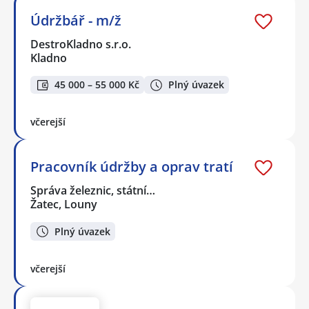
Údržbář - m/ž
DestroKladno s.r.o.
Kladno
45 000 – 55 000 Kč
Plný úvazek
včerejší
Pracovník údržby a oprav tratí
Správa železnic, státní…
Žatec, Louny
Plný úvazek
včerejší