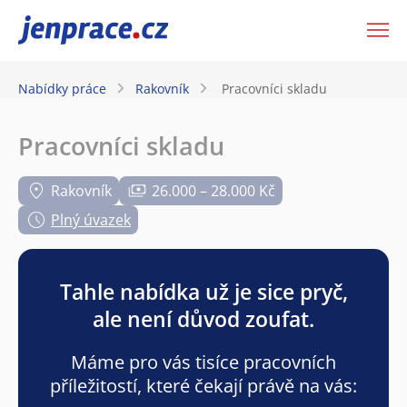
JenPráce.cz
Nabídky práce
Rakovník
Pracovníci skladu
Pracovníci skladu
Rakovník
26.000 – 28.000 Kč
Plný úvazek
Tahle nabídka už je sice pryč,
ale není důvod zoufat.
Máme pro vás tisíce pracovních
příležitostí, které čekají právě na vás: