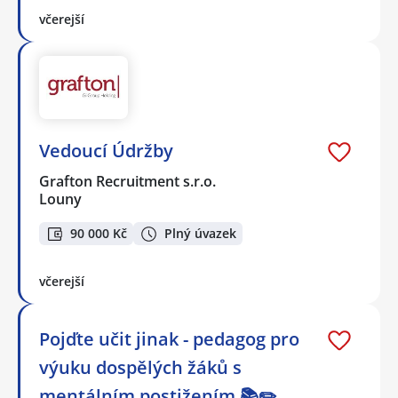
včerejší
Vedoucí Údržby
Grafton Recruitment s.r.o.
Louny
90 000 Kč
Plný úvazek
včerejší
Pojďte učit jinak - pedagog pro
výuku dospělých žáků s
mentálním postižením 📚✏️