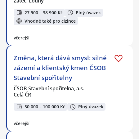
Žatec, Louny
27 900 – 38 900 Kč
Plný úvazek
Vhodné také pro cizince
včerejší
Změna, která dává smysl: silné
zázemí a klientský kmen ČSOB
Stavební spořitelny
ČSOB Stavební spořitelna, a.s.
Celá ČR
50 000 – 100 000 Kč
Plný úvazek
včerejší