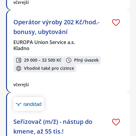
včerejší
Operátor výroby 202 Kč/hod.-
bonusy, ubytování
EUROPA Union Service a.s.
Kladno
29 000 – 32 500 Kč
Plný úvazek
Vhodné také pro cizince
včerejší
Seřizovač (m/ž) - nástup do
kmene, až 55 tis.!