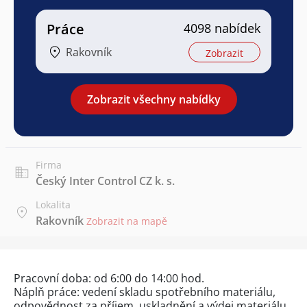
Práce
4098 nabídek
Rakovník
Zobrazit
Zobrazit všechny nabídky
Firma
Český Inter Control CZ k. s.
Lokalita
Rakovník
Zobrazit na mapě
Pracovní doba: od 6:00 do 14:00 hod.
Náplň práce: vedení skladu spotřebního materiálu,
odpovědnost za příjem, uskladnění a výdej materiálu.