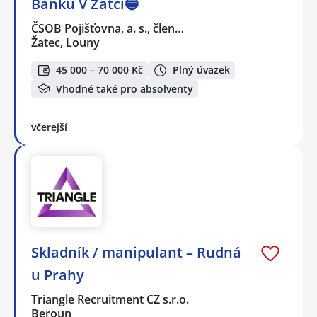
Banku V Žatci🔵
ČSOB Pojišťovna, a. s., člen…
Žatec, Louny
45 000 – 70 000 Kč
Plný úvazek
Vhodné také pro absolventy
včerejší
Skladník / manipulant – Rudná
u Prahy
Triangle Recruitment CZ s.r.o.
Beroun