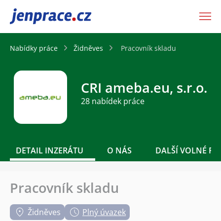
JenPráce.cz
Nabídky práce
Židněves
Pracovník skladu
CRI ameba.eu, s.r.o.
28 nabídek práce
DETAIL INZERÁTU
O NÁS
DALŠÍ VOLNÉ PO
Pracovník skladu
Židněves
Plný úvazek