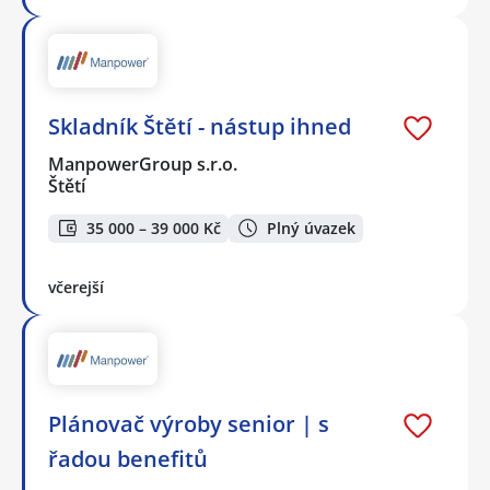
Skladník Štětí - nástup ihned
ManpowerGroup s.r.o.
Štětí
35 000 – 39 000 Kč
Plný úvazek
včerejší
Plánovač výroby senior | s
řadou benefitů