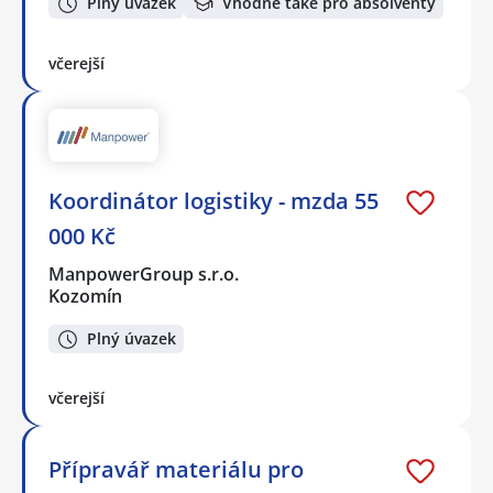
Plný úvazek
Vhodné také pro absolventy
včerejší
Koordinátor logistiky - mzda 55
000 Kč
ManpowerGroup s.r.o.
Kozomín
Plný úvazek
včerejší
Přípravář materiálu pro