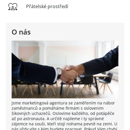
Přátelské prostředí
O nás
Jsme marketingová agentura se zaměřením na nábor
zaměstnanců a pomáháme firmám s oslovením
šikovných uchazečů. Oslovíme každého, od potápěče
až po astronauta. A určitě najdeme i ty správné
zájemce na souši, kteří stojí nohama pevně na zemi. U
nás vždy víte s kým budete pracovat. Pokud Vám chybí