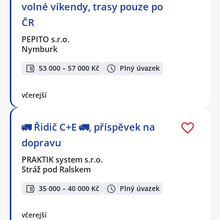
volné víkendy, trasy pouze po
ČR
PEPITO s.r.o.
Nymburk
53 000 – 57 000 Kč
Plný úvazek
včerejší
🚛 Řidič C+E 🚛, příspěvek na
dopravu
PRAKTIK system s.r.o.
Stráž pod Ralskem
35 000 – 40 000 Kč
Plný úvazek
včerejší