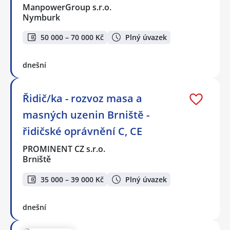
ManpowerGroup s.r.o.
Nymburk
50 000 – 70 000 Kč
Plný úvazek
dnešní
Řidič/ka - rozvoz masa a
masných uzenin Brniště -
řidičské oprávnění C, CE
PROMINENT CZ s.r.o.
Brniště
35 000 – 39 000 Kč
Plný úvazek
dnešní