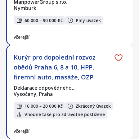
ManpowerGroup s.r.o.
Nymburk
60 000 – 90 000 Kč
Plný úvazek
včerejší
Kurýr pro dopolední rozvoz
obědů Praha 6, 8 a 10, HPP,
firemní auto, masáže, OZP
Deklarace odpovědného…
Vysočany, Praha
16 000 – 20 000 Kč
Zkrácený úvazek
Vhodné také pro zdravotně postižené
včerejší