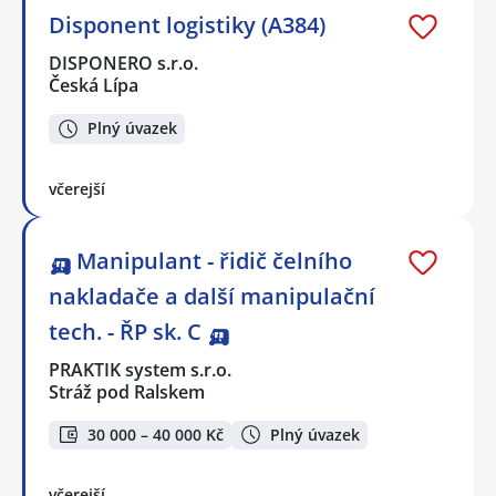
Disponent logistiky (A384)
DISPONERO s.r.o.
Česká Lípa
Plný úvazek
včerejší
🛺 Manipulant - řidič čelního
nakladače a další manipulační
tech. - ŘP sk. C 🛺
PRAKTIK system s.r.o.
Stráž pod Ralskem
30 000 – 40 000 Kč
Plný úvazek
včerejší