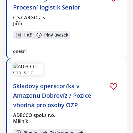
Procesní logistik Senior
C.S.CARGO a.s.
Jičín
1 Kč
Plný úvazek
dnešní
Skladový operátor/ka v
Amazonu Dobrovíz / Pozice
vhodná pro osoby OZP
ADECCO spol.s r.o.
Mělník
Plný úvazek, Zkrácený úvazek