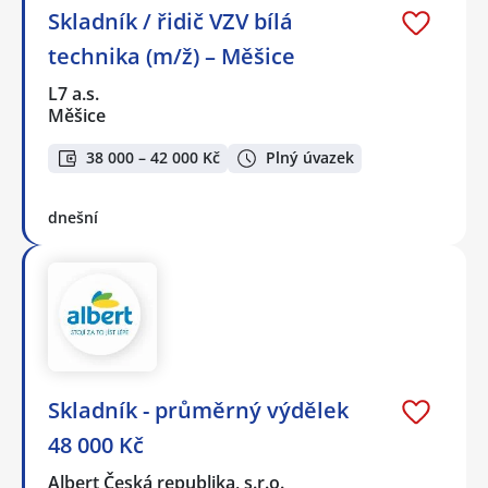
Skladník / řidič VZV bílá
technika (m/ž) – Měšice
L7 a.s.
Měšice
38 000 – 42 000 Kč
Plný úvazek
dnešní
Skladník - průměrný výdělek
48 000 Kč
Albert Česká republika, s.r.o.