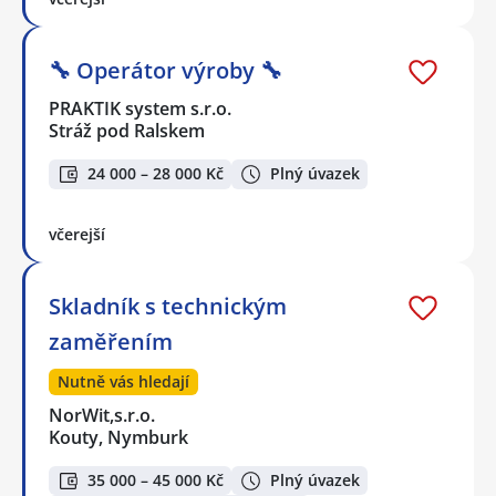
🔧 Operátor výroby 🔧
PRAKTIK system s.r.o.
Stráž pod Ralskem
24 000 – 28 000 Kč
Plný úvazek
včerejší
Skladník s technickým
zaměřením
Nutně vás hledají
NorWit,s.r.o.
Kouty, Nymburk
35 000 – 45 000 Kč
Plný úvazek