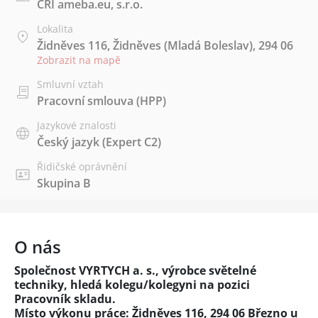
CRI ameba.eu, s.r.o.
Lokalita
Židněves 116, Židněves (Mladá Boleslav), 294 06
Zobrazit na mapě
Smluvní vztah
Pracovní smlouva (HPP)
Jazykové znalosti
Český jazyk
(Expert C2)
Řidičské oprávnění
Skupina B
O nás
Společnost VYRTYCH a. s., výrobce světelné
techniky, hledá kolegu/kolegyni na pozici
Pracovník skladu.
Místo výkonu práce: Židněves 116, 294 06 Březno u