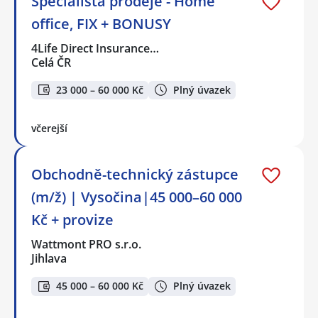
Specialista prodeje - Home
office, FIX + BONUSY
4Life Direct Insurance…
Celá ČR
23 000 – 60 000 Kč
Plný úvazek
včerejší
Obchodně-technický zástupce
(m/ž) | Vysočina|45 000–60 000
Kč + provize
Wattmont PRO s.r.o.
Jihlava
45 000 – 60 000 Kč
Plný úvazek