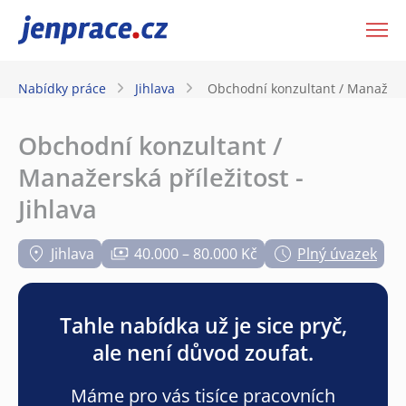
JenPráce.cz
Nabídky práce
Jihlava
Obchodní konzultant / Manažerská
Obchodní konzultant /
Manažerská příležitost -
Jihlava
Jihlava
40.000 – 80.000 Kč
Plný úvazek
Tahle nabídka už je sice pryč,
ale není důvod zoufat.
Máme pro vás tisíce pracovních