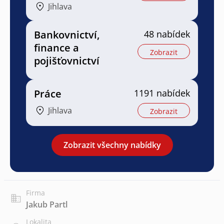
Jihlava
Bankovnictví,
48 nabídek
finance a
Zobrazit
pojišťovnictví
Práce
1191 nabídek
Jihlava
Zobrazit
Zobrazit všechny nabídky
Firma
Jakub Partl
Lokalita