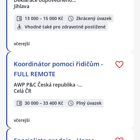
Jihlava
13 000 – 15 000 Kč
Zkrácený úvazek
Vhodné také pro zdravotně postižené
včerejší
Koordinátor pomoci řidičům -
FULL REMOTE
AWP P&C Česká republika -…
Celá ČR
30 000 – 33 400 Kč
Plný úvazek
včerejší