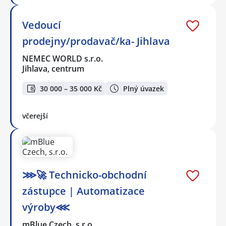
Vedoucí
prodejny/prodavač/ka- Jihlava
NEMEC WORLD s.r.o.
Jihlava, centrum
30 000 – 35 000 Kč
Plný úvazek
včerejší
⋙🚀 Technicko-obchodní
zástupce | Automatizace
výroby⋘
mBlue Czech, s.r.o.