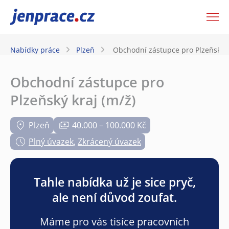
JenPráce.cz
Nabídky práce
Plzeň
Obchodní zástupce pro Plzeňský k
Obchodní zástupce pro
Plzeňský kraj (m/ž)
Plzeň
40.000 – 100.000 Kč
Plný úvazek
,
Zkrácený úvazek
Tahle nabídka už je sice pryč,
ale není důvod zoufat.
Máme pro vás tisíce pracovních