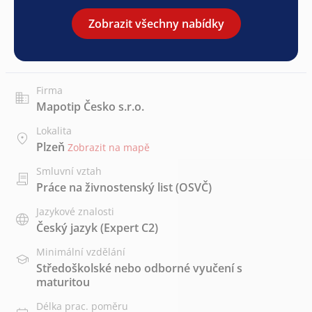
Zobrazit všechny nabídky
Firma
Mapotip Česko s.r.o.
Lokalita
Plzeň
Zobrazit na mapě
Smluvní vztah
Práce na živnostenský list (OSVČ)
Jazykové znalosti
Český jazyk
(Expert C2)
Minimální vzdělání
Středoškolské nebo odborné vyučení s
maturitou
Délka prac. poměru