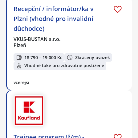
Recepční / informátor/ka v
Plzni (vhodné pro invalidní
důchodce)
VKUS-BUSTAN s.r.o.
Plzeň
18 790 – 19 000 Kč
Zkrácený úvazek
Vhodné také pro zdravotně postižené
včerejší
Trainee program (ž/m) -