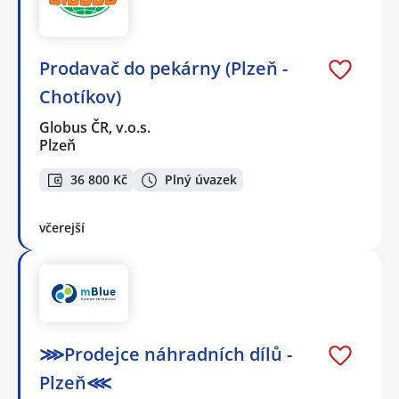
Prodavač do pekárny (Plzeň -
Chotíkov)
Globus ČR, v.o.s.
Plzeň
36 800 Kč
Plný úvazek
včerejší
⋙Prodejce náhradních dílů -
Plzeň⋘