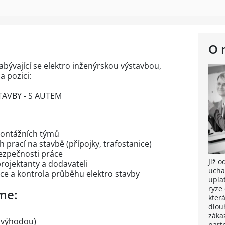
O 
bývající se elektro inženýrskou výstavbou,
a pozici:
TAVBY - S AUTEM
montážních týmů
 prací na stavbě (přípojky, trafostanice)
ezpečnosti práce
Již 
rojektanty a dodavateli
ucha
e a kontrola průběhu elektro stavby
upla
ryze
me:
kter
dlou
záka
V výhodou)
part