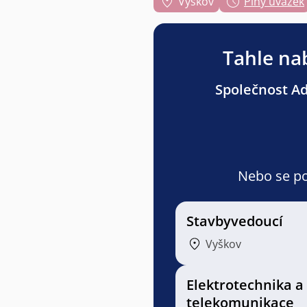
Vyškov
Plný úvazek
Tahle nab
Společnost Adv
Nebo se pod
Stavbyvedoucí
Vyškov
Elektrotechnika a
telekomunikace