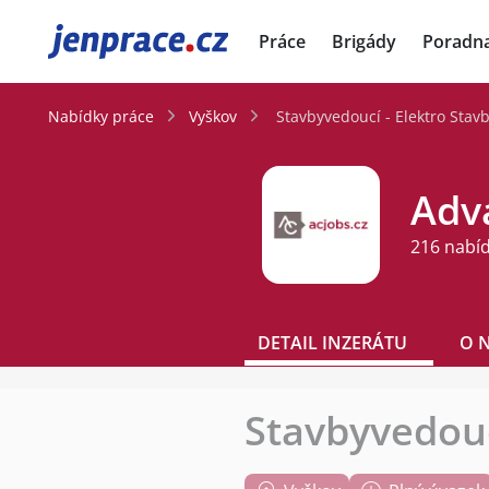
JenPráce.cz
Práce
Brigády
Poradn
Nabídky práce
Vyškov
Stavbyvedoucí - Elektro Stav
Adva
216 nabí
DETAIL INZERÁTU
O 
Stavbyvedouc