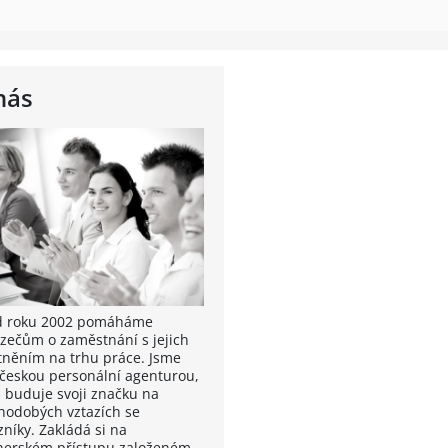
nás
od roku 2002 pomáháme
zečům o zaměstnání s jejich
tněním na trhu práce. Jsme
 českou personální agenturou,
á buduje svoji značku na
hodobých vztazích se
zníky. Zakládá si na
nerském přístupu založeném