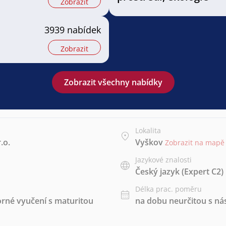
Zobrazit
3939 nabídek
Zobrazit
Zobrazit všechny nabídky
Lokalita
.o.
Vyškov
Zobrazit na mapě
Jazykové znalosti
Český jazyk
(Expert C2)
Délka prac. poměru
rné vyučení s maturitou
na dobu neurčitou s 