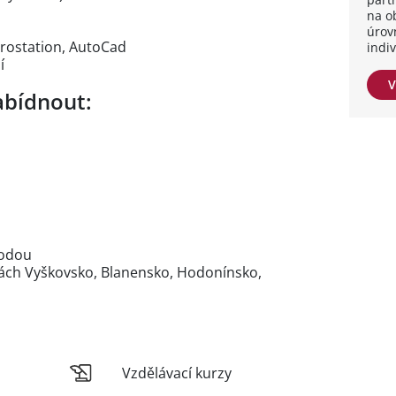
na o
úrov
crostation, AutoCad
indi
í
V
bídnout:
hodou
itách Vyškovsko, Blanensko, Hodonínsko,
Vzdělávací kurzy