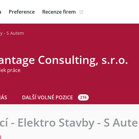
a
Preference
Recenze firem
by - S Autem
ntage Consulting, s.r.o.
dek práce
NÁS
DALŠÍ VOLNÉ POZICE
216
í - Elektro Stavby - S Aut