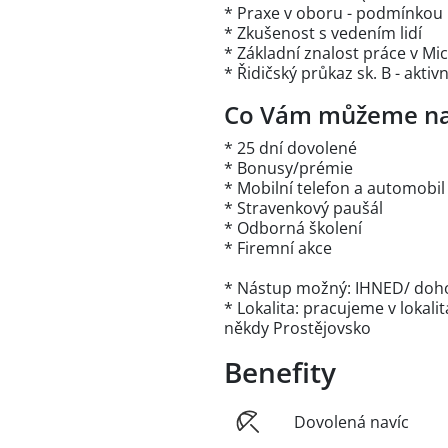
* Praxe v oboru - podmínkou
* Zkušenost s vedením lidí
* Základní znalost práce v Mi
* Řidičský průkaz sk. B - aktivn
Co Vám můžeme na
* 25 dní dovolené
* Bonusy/prémie
* Mobilní telefon a automobil
* Stravenkový paušál
* Odborná školení
* Firemní akce
* Nástup možný: IHNED/ do
* Lokalita: pracujeme v lokal
někdy Prostějovsko
Benefity
Dovolená navíc