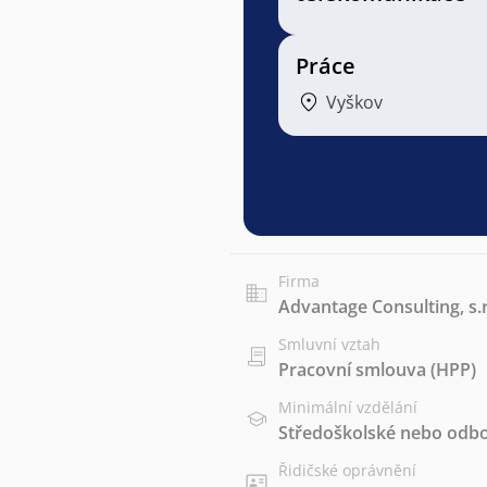
Práce
Vyškov
Firma
Advantage Consulting, s.r
Smluvní vztah
Pracovní smlouva (HPP)
Minimální vzdělání
Středoškolské nebo odbo
Řidičské oprávnění