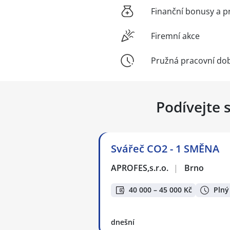
Finanční bonusy a p
Firemní akce
Pružná pracovní do
Podívejte 
Svářeč CO2 - 1 SMĚNA
APROFES,s.r.o.
|
Brno
40 000 – 45 000 Kč
Plný
dnešní