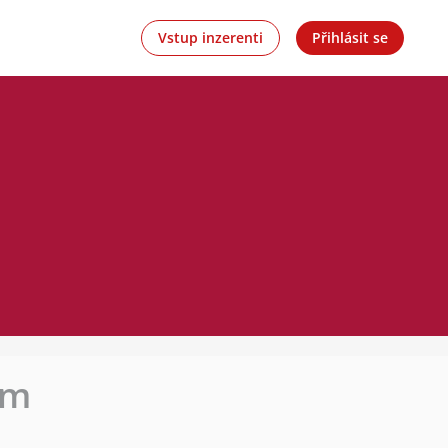
Vstup inzerenti
Přihlásit se
em