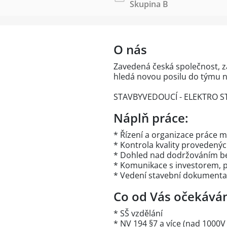
Skupina B
O nás
Zavedená česká společnost, za
hledá novou posilu do týmu n
STAVBYVEDOUCÍ - ELEKTRO S
Náplň práce:
* Řízení a organizace práce 
* Kontrola kvality provedených
* Dohled nad dodržováním b
* Komunikace s investorem, p
* Vedení stavební dokumentac
Co od Vás očekává
* SŠ vzdělání
* NV 194 §7 a více (nad 1000