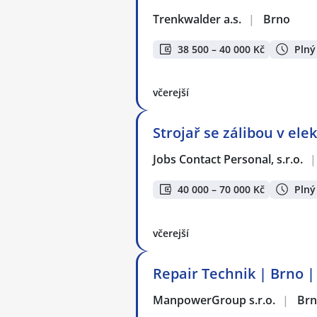
Trenkwalder a.s.
|
Brno
38 500 – 40 000 Kč
Plný
včerejší
Strojař se zálibou v ele
Jobs Contact Personal, s.r.o.
|
40 000 – 70 000 Kč
Plný
včerejší
Repair Technik | Brno |
ManpowerGroup s.r.o.
|
Br