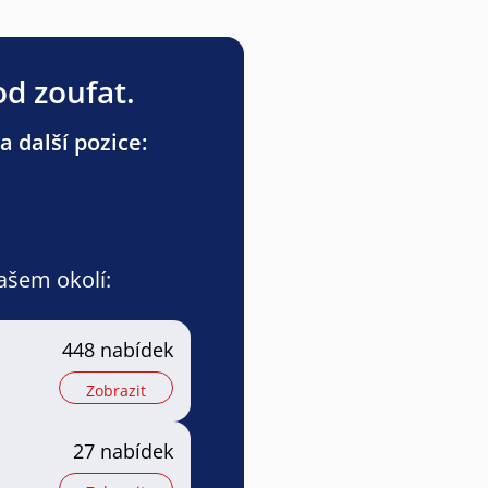
od zoufat.
a další pozice:
vašem okolí:
448 nabídek
Zobrazit
27 nabídek