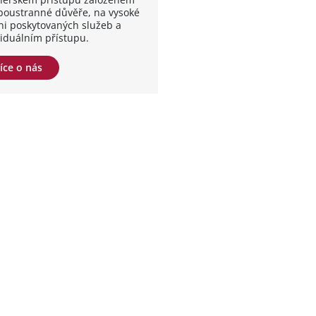
boustranné důvěře, na vysoké
ni poskytovaných služeb a
viduálním přístupu.
íce o nás