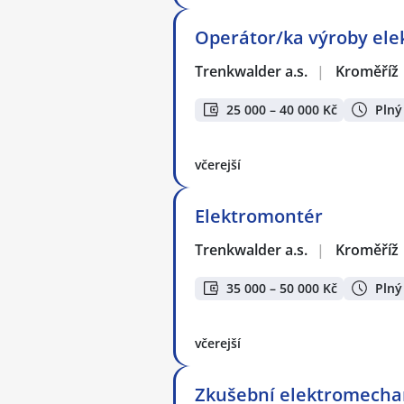
Operátor/ka výroby ele
Trenkwalder a.s.
|
Kroměříž
25 000 – 40 000 Kč
Plný
včerejší
Elektromontér
Trenkwalder a.s.
|
Kroměříž
35 000 – 50 000 Kč
Plný
včerejší
Zkušební elektromecha