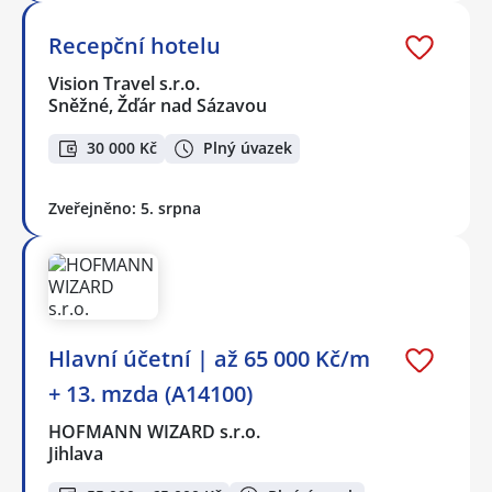
Recepční hotelu
Vision Travel s.r.o.
Sněžné, Žďár nad Sázavou
30 000 Kč
Plný úvazek
Zveřejněno: 5. srpna
Hlavní účetní | až 65 000 Kč/m
+ 13. mzda (A14100)
HOFMANN WIZARD s.r.o.
Jihlava