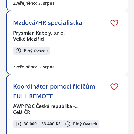
Zveřejněno: 5. srpna
Mzdová/HR specialistka
Prysmian Kabely, s.r.o.
Velké Meziříčí
Plný úvazek
Zveřejněno: 5. srpna
Koordinátor pomoci řidičům -
FULL REMOTE
AWP P&C Česká republika -…
Celá ČR
30 000 – 33 400 Kč
Plný úvazek