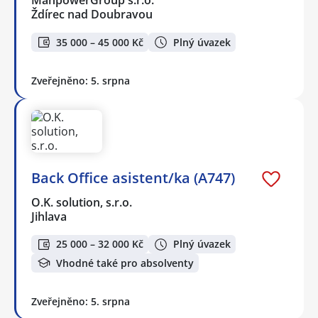
ManpowerGroup s.r.o.
Ždírec nad Doubravou
35 000 – 45 000 Kč
Plný úvazek
Zveřejněno: 5. srpna
Back Office asistent/ka (A747)
O.K. solution, s.r.o.
Jihlava
25 000 – 32 000 Kč
Plný úvazek
Vhodné také pro absolventy
Zveřejněno: 5. srpna