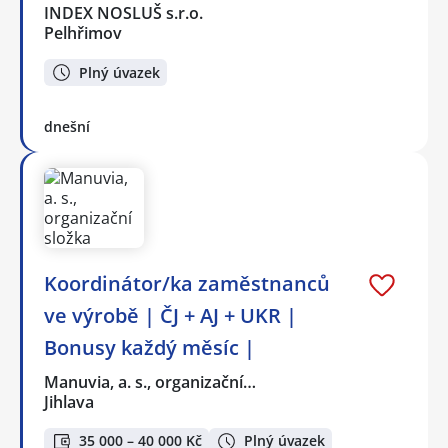
INDEX NOSLUŠ s.r.o.
Pelhřimov
Plný úvazek
dnešní
Koordinátor/ka zaměstnanců
ve výrobě | ČJ + AJ + UKR |
Bonusy každý měsíc |
Manuvia, a. s., organizační…
Jihlava
35 000 – 40 000 Kč
Plný úvazek