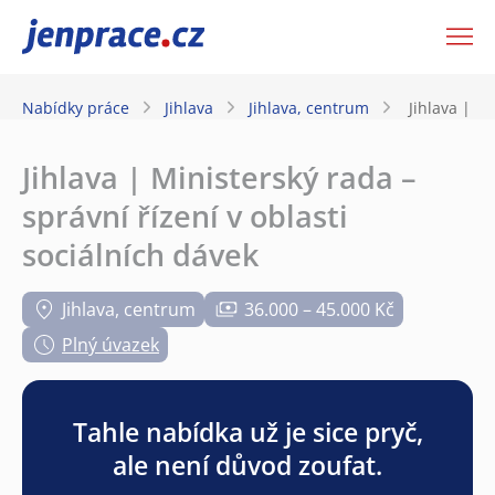
JenPráce.cz
Nabídky práce
Jihlava
Jihlava, centrum
Jihlava | Mi
Jihlava | Ministerský rada –
správní řízení v oblasti
sociálních dávek
Jihlava, centrum
36.000 – 45.000 Kč
Plný úvazek
Tahle nabídka už je sice pryč,
ale není důvod zoufat.