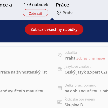
ance a
179 nabídek
Práce
Praha
Zobrazit
Zobrazit všechny nabídky
Lokalita
Praha
Zobrazit na mapě
Jazykové znalosti
Práce na živnostenský list
Český jazyk
(Expert C2)
Délka prac. poměru
rné vyučení s maturitou
na dobu neurčitou s 
Řidičské oprávnění
Skupina B