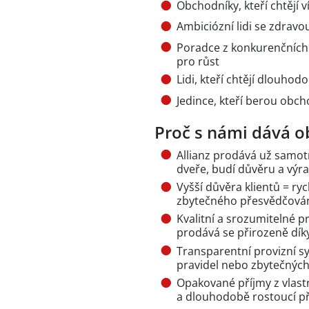
Obchodníky, kteří chtějí 
Ambiciózní lidi se zdravo
Poradce z konkurenčních f
pro růst
Lidi, kteří chtějí dlouhod
Jedince, kteří berou obcho
Proč s námi dává o
Allianz prodává už samot
dveře, budí důvěru a výra
Vyšší důvěra klientů = ry
zbytečného přesvědčování
Kvalitní a srozumitelné p
prodává se přirozeně dík
Transparentní provizní s
pravidel nebo zbytečných
Opakované příjmy z vlast
a dlouhodobě rostoucí p