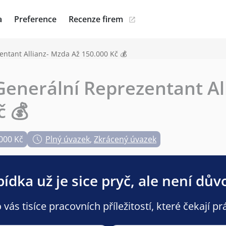
a
Preference
Recenze firem
ntant Allianz- Mzda Až 150.000 Kč 💰
enerální Reprezentant Al
č 💰
.000 Kč
Plný úvazek
,
Zkrácený úvazek
ídka už je sice pryč, ale není dův
ás tisíce pracovních příležitostí, které čekají pr