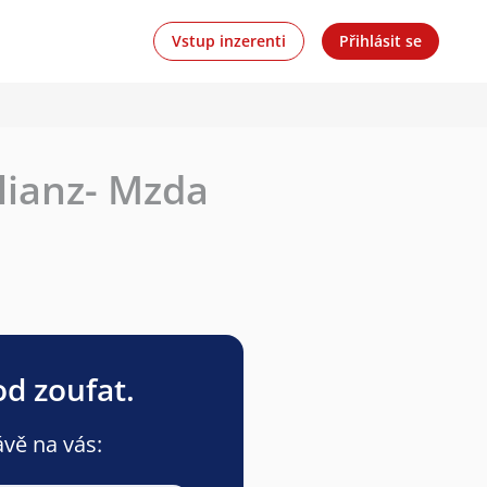
Vstup inzerenti
Přihlásit se
lianz- Mzda
od zoufat.
ávě na vás: