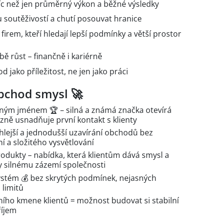
víc než jen průměrný výkon a běžné výsledky
u soutěživostí a chutí posouvat hranice
irem, kteří hledají lepší podmínky a větší prostor
obě růst – finančně i kariérně
d jako příležitost, ne jen jako práci
bchod smysl 🚀
ným jménem 🏆 – silná a známá značka otevírá
zně usnadňuje první kontakt s klienty
chlejší a jednodušší uzavírání obchodů bez
 a složitého vysvětlování
rodukty – nabídka, která klientům dává smysl a
y silnému zázemí společnosti
ystém 💰 bez skrytých podmínek, nejasných
 limitů
ního kmene klientů = možnost budovat si stabilní
říjem