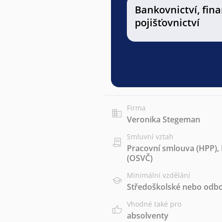
Bankovnictví, fin
pojišťovnictví
Firma
Veronika Stegeman
Smluvní vztah
Pracovní smlouva (HPP)
,
(OSVČ)
Minimální vzdělání
Středoškolské nebo odbo
Vhodné také pro
absolventy