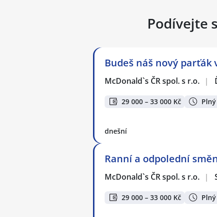
Podívejte 
Budeš náš nový parťák v
McDonald`s ČR spol. s r.o.
|
29 000 – 33 000 Kč
Plný
dnešní
Ranní a odpolední směn
McDonald`s ČR spol. s r.o.
|
29 000 – 33 000 Kč
Plný