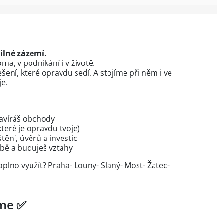
Silné zázemí.
a, v podnikání i v životě.
ení, které opravdu sedí. A stojíme při něm i ve
je.
uzavíráš obchody
(které je opravdu tvoje)
štění, úvěrů a investic
obě a buduješ vztahy
aplno využít? Praha- Louny- Slaný- Most- Žatec-
áme ✅