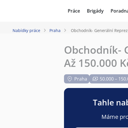
JenPráce.cz
Práce
Brigády
Poradn
Nabídky práce
Praha
Obchodník- Generální Repreze
Obchodník- G
Až 150.000 K
Praha
50.000 – 150
Tahle nab
Máme pro v