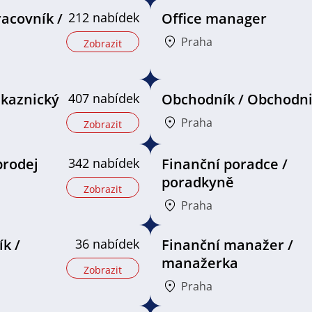
racovník /
212 nabídek
Office manager
Praha
Zobrazit
ákaznický
407 nabídek
Obchodník / Obchodn
Praha
Zobrazit
prodej
342 nabídek
Finanční poradce /
poradkyně
Zobrazit
Praha
k /
36 nabídek
Finanční manažer /
manažerka
Zobrazit
Praha