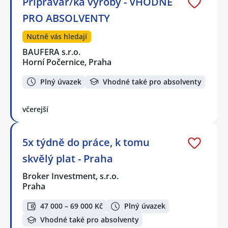
Přípravář/ka výroby - VHODNÉ
PRO ABSOLVENTY
Nutně vás hledají
BAUFERA s.r.o.
Horní Počernice, Praha
Plný úvazek
Vhodné také pro absolventy
včerejší
5x týdně do práce, k tomu
skvělý plat - Praha
Broker Investment, s.r.o.
Praha
47 000 – 69 000 Kč
Plný úvazek
Vhodné také pro absolventy