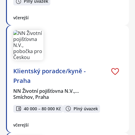
Plný úvazek
včerejší
Klientský poradce/kyně -
Praha
NN Životní pojišťovna N.V.,…
Smíchov, Praha
40 000 – 80 000 Kč
Plný úvazek
včerejší