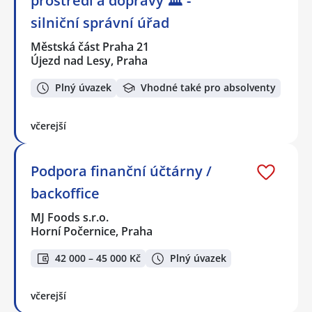
prostředí a dopravy 🏛️ -
silniční správní úřad
Městská část Praha 21
Újezd nad Lesy, Praha
Plný úvazek
Vhodné také pro absolventy
včerejší
Podpora finanční účtárny /
backoffice
MJ Foods s.r.o.
Horní Počernice, Praha
42 000 – 45 000 Kč
Plný úvazek
včerejší