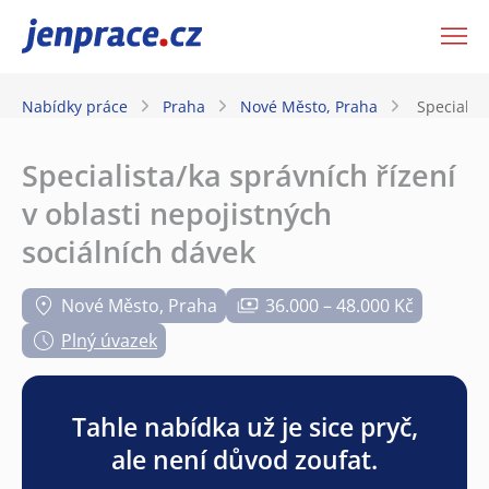
JenPráce.cz
Nabídky práce
Praha
Nové Město, Praha
Specialist
Specialista/ka správních řízení
v oblasti nepojistných
sociálních dávek
Nové Město, Praha
36.000 – 48.000 Kč
Plný úvazek
Tahle nabídka už je sice pryč,
ale není důvod zoufat.