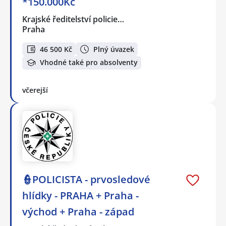
*150.000Kč
Krajské ředitelství policie…
Praha
46 500 Kč
Plný úvazek
Vhodné také pro absolventy
včerejší
👮POLICISTA - prvosledové
hlídky - PRAHA + Praha -
východ + Praha - západ