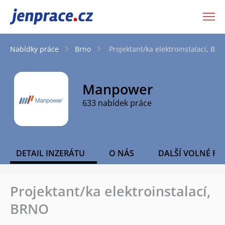
JenPráce.cz
Nabídky práce
Brno
Projektant/ka elektroinstalací, BR
Manpower
633 nabídek práce
DETAIL INZERÁTU
O NÁS
DALŠÍ VOLNÉ PO
Projektant/ka elektroinstalací,
BRNO