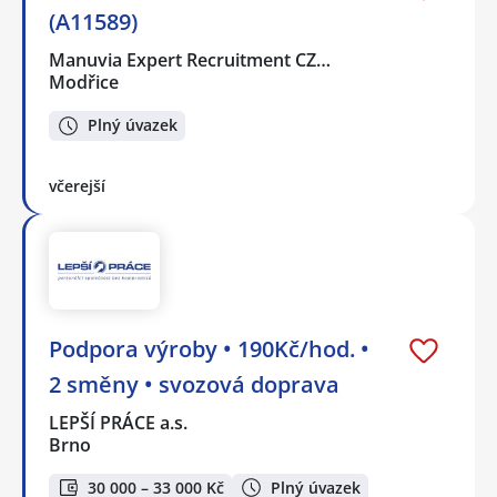
(A11589)
Manuvia Expert Recruitment CZ…
Modřice
Plný úvazek
včerejší
Podpora výroby • 190Kč/hod. •
2 směny • svozová doprava
LEPŠÍ PRÁCE a.s.
Brno
30 000 – 33 000 Kč
Plný úvazek