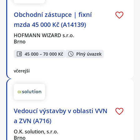
Obchodní zástupce | fixní
mzda 45 000 Kč (A14139)
HOFMANN WIZARD s.r.o.
Brno
45 000 – 70 000 Kč
Plný úvazek
včerejší
Vedoucí výstavby v oblasti VVN
a ZVN (A716)
O.K. solution, s.r.o.
Brno