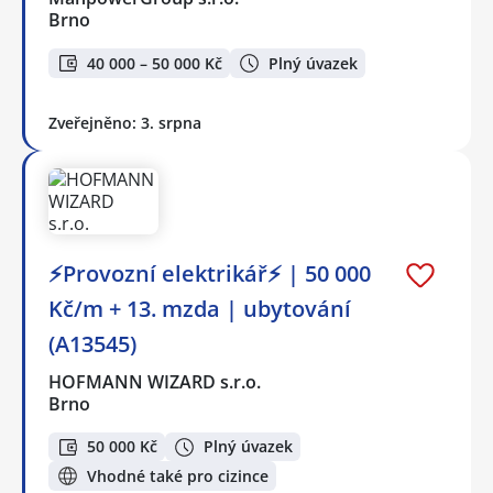
Brno
40 000 – 50 000 Kč
Plný úvazek
Zveřejněno: 3. srpna
⚡Provozní elektrikář⚡ | 50 000
Kč/m + 13. mzda | ubytování
(A13545)
HOFMANN WIZARD s.r.o.
Brno
50 000 Kč
Plný úvazek
Vhodné také pro cizince