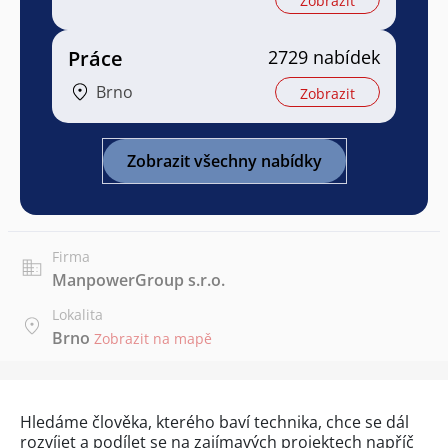
Zobrazit
Práce
2729 nabídek
Brno
Zobrazit
Zobrazit všechny nabídky
Firma
ManpowerGroup s.r.o.
Lokalita
Brno
Zobrazit na mapě
Hledáme člověka, kterého baví technika, chce se dál
rozvíjet a podílet se na zajímavých projektech napříč