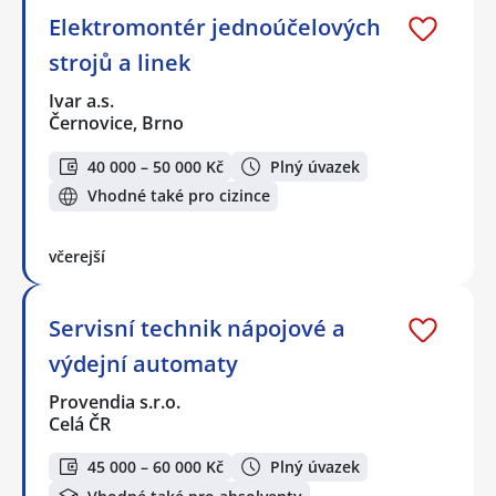
Elektromontér jednoúčelových
strojů a linek
Ivar a.s.
Černovice, Brno
40 000 – 50 000 Kč
Plný úvazek
Vhodné také pro cizince
včerejší
Servisní technik nápojové a
výdejní automaty
Provendia s.r.o.
Celá ČR
45 000 – 60 000 Kč
Plný úvazek