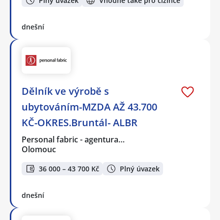
Plný úvazek
Vhodné také pro cizince
dnešní
Dělník ve výrobě s
ubytováním-MZDA AŽ 43.700
KČ-OKRES.Bruntál- ALBR
Personal fabric - agentura…
Olomouc
36 000 – 43 700 Kč
Plný úvazek
dnešní