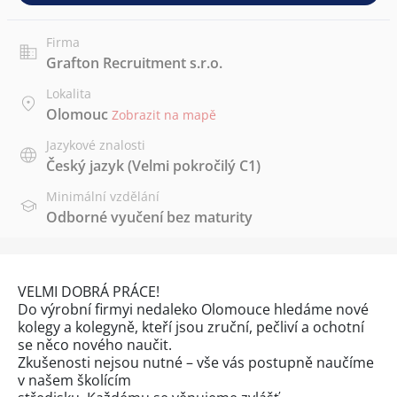
Firma
Grafton Recruitment s.r.o.
Lokalita
Olomouc
Zobrazit na mapě
Jazykové znalosti
Český jazyk
(Velmi pokročilý C1)
Minimální vzdělání
Odborné vyučení bez maturity
VELMI DOBRÁ PRÁCE!
Do výrobní firmyi nedaleko Olomouce hledáme nové
kolegy a kolegyně, kteří jsou zruční, pečliví a ochotní
se něco nového naučit.
Zkušenosti nejsou nutné – vše vás postupně naučíme
v našem školícím