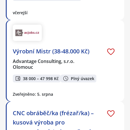
včerejší
Výrobní Mistr (38-48.000 Kč)
Advantage Consulting, s.r.o.
Olomouc
38 000 – 47 998 Kč
Plný úvazek
Zveřejněno: 5. srpna
CNC obráběč/ka (frézař/ka) –
kusová výroba pro