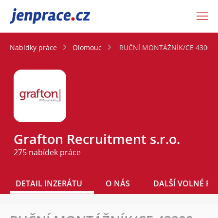
JenPráce.cz
Nabídky práce
Olomouc
RUČNÍ MONTÁŽNÍK/CE 43000 
Grafton Recruitment s.r.o.
275 nabídek práce
DETAIL INZERÁTU
O NÁS
DALŠÍ VOLNÉ PO