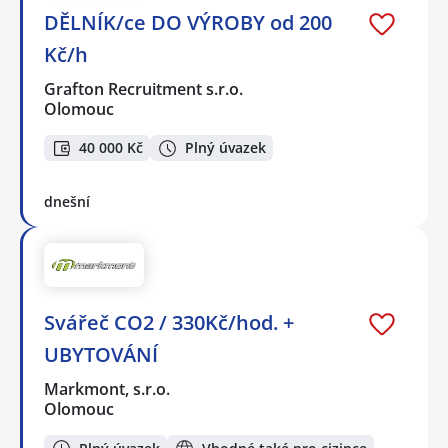
DĚLNÍK/ce DO VÝROBY od 200
Kč/h
Grafton Recruitment s.r.o.
Olomouc
40 000 Kč
Plný úvazek
dnešní
Svářeč CO2 / 330Kč/hod. +
UBYTOVÁNÍ
Markmont, s.r.o.
Olomouc