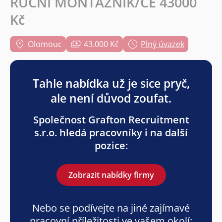
RUČNÍ MONTÁŽNÍK/CE 43000
Kč
Olomouc
43.000 Kč
Plný úvazek
Tahle nabídka už je sice pryč,
ale není důvod zoufat.
Společnost Grafton Recruitment
s.r.o. hledá pracovníky i na další
pozice:
Zobrazit nabídky firmy
Nebo se podívejte na jiné zajímavé
pracovní příležitosti ve vašem okolí: