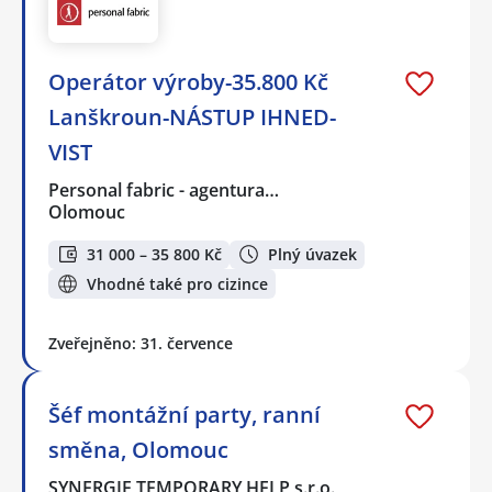
Operátor výroby-35.800 Kč
Lanškroun-NÁSTUP IHNED-
VIST
Personal fabric - agentura…
Olomouc
31 000 – 35 800 Kč
Plný úvazek
Vhodné také pro cizince
Zveřejněno: 31. července
Šéf montážní party, ranní
směna, Olomouc
SYNERGIE TEMPORARY HELP s.r.o.