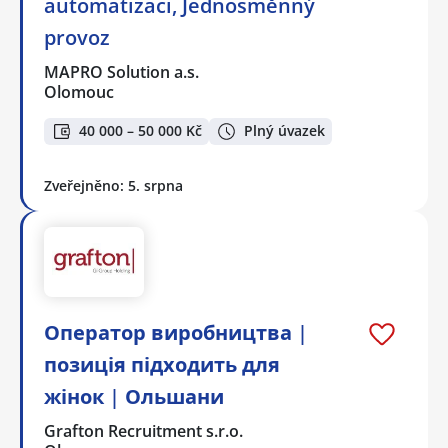
automatizaci, Jednosměnný
provoz
MAPRO Solution a.s.
Olomouc
40 000 – 50 000 Kč
Plný úvazek
Zveřejněno: 5. srpna
Оператор виробництва |
позиція підходить для
жінок | Ольшани
Grafton Recruitment s.r.o.