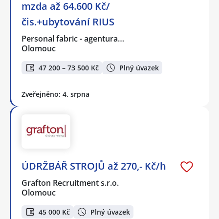
mzda až 64.600 Kč/
čis.+ubytování RIUS
Personal fabric - agentura…
Olomouc
47 200 – 73 500 Kč
Plný úvazek
Zveřejněno: 4. srpna
ÚDRŽBÁŘ STROJŮ až 270,- Kč/h
Grafton Recruitment s.r.o.
Olomouc
45 000 Kč
Plný úvazek