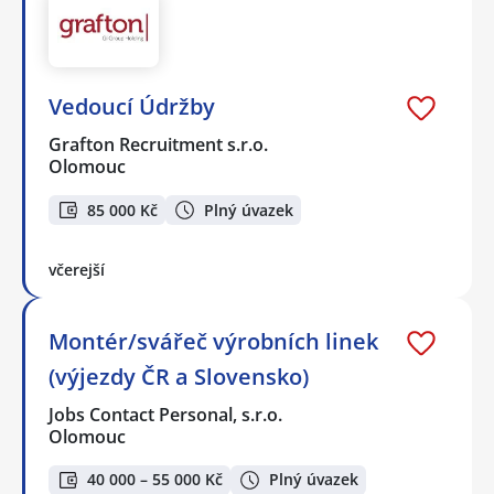
Vedoucí Údržby
Grafton Recruitment s.r.o.
Olomouc
85 000 Kč
Plný úvazek
včerejší
Montér/svářeč výrobních linek
(výjezdy ČR a Slovensko)
Jobs Contact Personal, s.r.o.
Olomouc
40 000 – 55 000 Kč
Plný úvazek