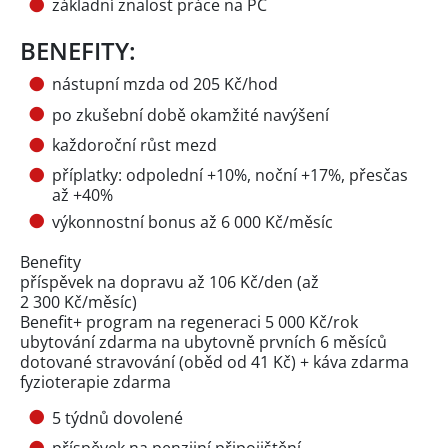
základní znalost práce na PC
BENEFITY:
nástupní mzda od 205 Kč/hod
po zkušební době okamžité navýšení
každoroční růst mezd
příplatky: odpolední +10%, noční +17%, přesčas
až +40%
výkonnostní bonus až 6 000 Kč/měsíc
Benefity
příspěvek na dopravu až 106 Kč/den (až
2 300 Kč/měsíc)
Benefit+ program na regeneraci 5 000 Kč/rok
ubytování zdarma na ubytovně prvních 6 měsíců
dotované stravování (oběd od 41 Kč) + káva zdarma
fyzioterapie zdarma
5 týdnů dovolené