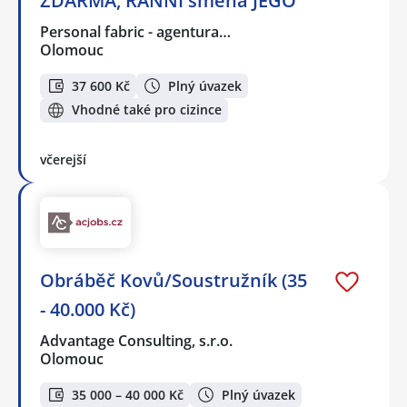
ZDARMA, RANNÍ směna JEGO
Personal fabric - agentura…
Olomouc
37 600 Kč
Plný úvazek
Vhodné také pro cizince
včerejší
Obráběč Kovů/Soustružník (35
- 40.000 Kč)
Advantage Consulting, s.r.o.
Olomouc
35 000 – 40 000 Kč
Plný úvazek