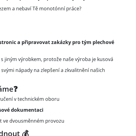
lezem a nebaví Tě monotónní práce?
stronic a připravovat zakázky pro tým plechové
s jiným výrobkem, protože naše výroba je kusová
svými nápady na zlepšení a zkvalitnění našich
váme❓
yučení v technickém oboru
sové dokumentaci
vat ve dvousměnném provozu
dnout 💰