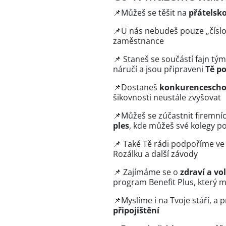
📌Můžeš se těšit na
přátelsk
📌U nás nebudeš pouze „číslo“
zaměstnance
📌 Staneš se součástí fajn tým
náručí a jsou připraveni
Tě p
📌Dostaneš
konkurencescho
šikovnosti neustále zvyšovat
📌Můžeš se zúčastnit firemníc
ples
, kde můžeš své kolegy po
📌 Také Tě rádi podpoříme v
Rozálku a další závody
📌 Zajímáme se o
zdraví a vo
program Benefit Plus, který m
📌Myslíme i na Tvoje stáří, a
připojištění