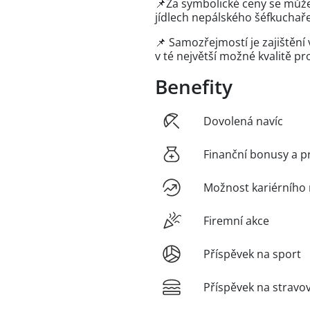
📌Za symbolické ceny se můžeš
jídlech nepálského šéfkuchař
📌 Samozřejmostí je zajištění
v té největší možné kvalitě p
Benefity
Dovolená navíc
Finanční bonusy a p
Možnost kariérního 
Firemní akce
Příspěvek na sport
Příspěvek na stravo