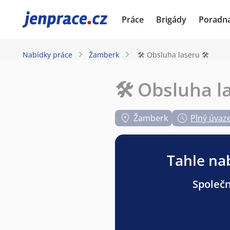
JenPráce.cz
Práce
Brigády
Poradn
Nabídky práce
Žamberk
🛠 Obsluha laseru 🛠
🛠 Obsluha l
Žamberk
Plný úvaz
Tahle nab
Společn