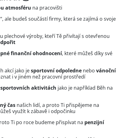
ou atmosféru
na pracovišti
, ale budeš součástí firmy, která se zajímá o svoje
u plechové výroby, kteří Tě přivítají s otevřenou
odpořit
pné finan
ční ohodnocení
, které můžeš díky své
h akcí jako je
sportovní odpoledne
nebo
vánoční
znat i v jiném než pracovní prostředí
e
sportovních aktivitách
jako je například Běh na
lný
čas
našich lidí, a proto Ti přispějeme na
ůžeš využít k zábavě i odpočinku
 proto Ti po roce budeme přispívat na
penzijní