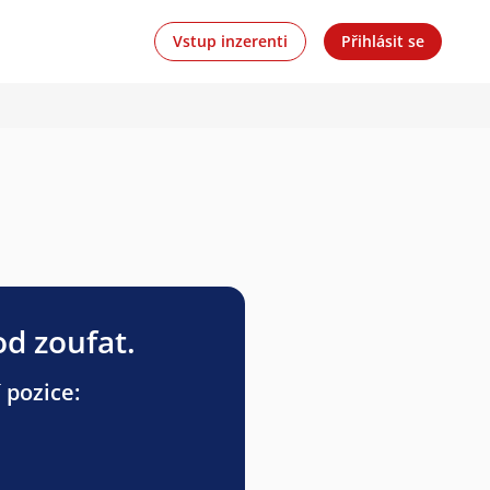
Vstup inzerenti
Přihlásit se
od zoufat.
 pozice: