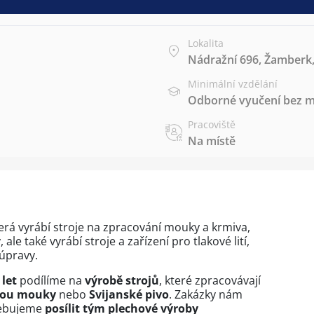
Lokalita
Nádražní 696, Žamberk,
Minimální vzdělání
Odborné vyučení bez m
Pracoviště
Na místě
terá vyrábí stroje na zpracování mouky a krmiva,
ale také vyrábí stroje a zařízení pro tlakové lití,
úpravy.
 let
podílíme na
výrobě strojů
, které zpracovávají
kou mouky
nebo
Svijanské pivo
. Zakázky nám
řebujeme
posílit tým plechové výroby