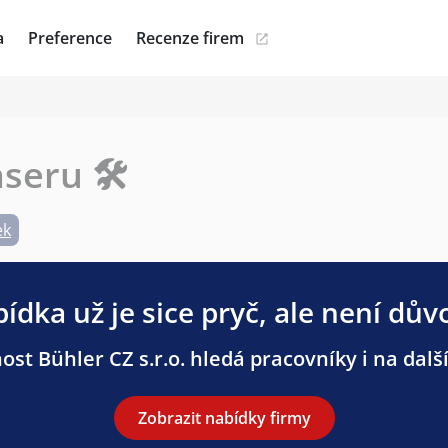
a
Preference
Recenze firem
aseru 🛠
ek
ídka už je sice pryč, ale není dův
ost Bühler CZ s.r.o. hledá pracovníky i na další
Zobrazit nabídky firmy