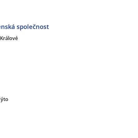
renská společnost
Králové
ýto