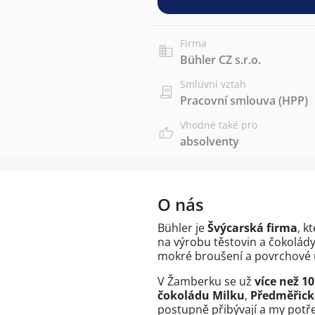
Firma
Bühler CZ s.r.o.
Smluvní vztah
Pracovní smlouva (HPP)
Vhodné také pro
absolventy
O nás
Bühler je
Švýcarská firma
, k
na výrobu těstovin a čokolády, 
mokré broušení a povrchové 
V Žamberku se už
více než 10
čokoládu Milku
,
Předměřic
postupně přibývají a my pot