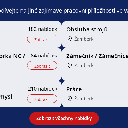
ívejte na jiné zajímavé pracovní příležitosti ve 
182 nabídek
Obsluha strojů
Žamberk
Zobrazit
orka NC /
84 nabídek
Zámečník / Zámečnic
Žamberk
Zobrazit
210 nabídek
Práce
mysl
Žamberk
Zobrazit
Zobrazit všechny nabídky