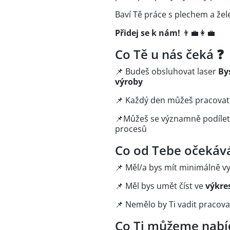
Baví Tě práce s plechem a že
Přidej se k nám!
👨‍💼👩‍💼
Co Tě u nás čeká ❓
📌 Budeš obsluhovat laser
By
výroby
📌 Každý den můžeš pracovat 
📌Můžeš se významně podílet 
procesů
Co od Tebe očeká
📌 Měl/a bys mít minimálně v
📌 Měl bys umět číst ve
výkre
📌 Nemělo by Ti vadit praco
Co Ti můžeme nabí