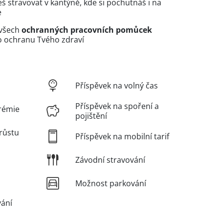
 stravovat v kantýně, kde si pochutnáš i na
e
 všech
ochranných pracovních pomůcek
ro ochranu Tvého zdraví
Příspěvek na volný čas
Příspěvek na spoření a
rémie
pojištění
růstu
Příspěvek na mobilní tarif
Závodní stravování
Možnost parkování
vání