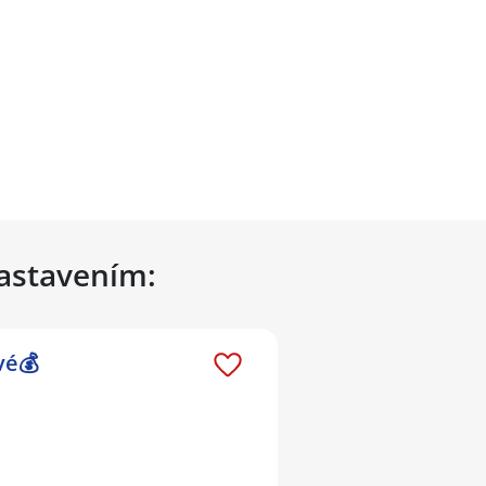
nastavením:
vé💰