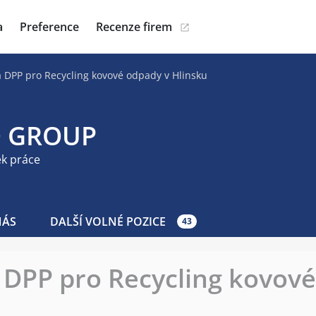
a
Preference
Recenze firem
a DPP pro Recycling kovové odpady v Hlinsku
 GROUP
ek práce
NÁS
DALŠÍ VOLNÉ POZICE
43
 DPP pro Recycling kovov