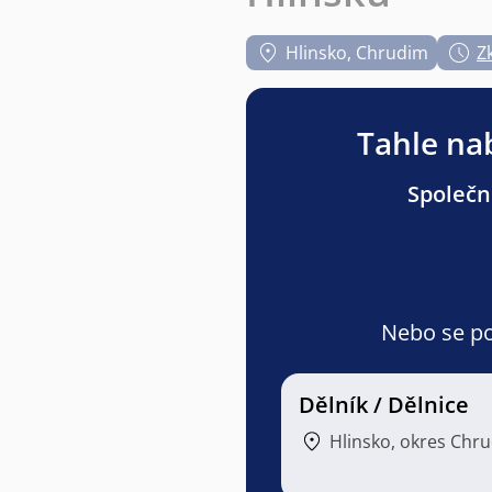
Hlinsko, Chrudim
Z
Tahle nab
Společn
Nebo se pod
Dělník / Dělnice
Hlinsko, okres Chr