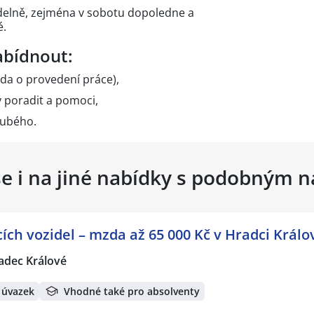
delně, zejména v sobotu dopoledne a
é.
bídnout:
da o provedení práce),
ý poradit a pomoci,
rubého.
se i na jiné nabídky s podobným 
acích vozidel – mzda až 65 000 Kč v Hradci Králo
adec Králové
 úvazek
Vhodné také pro absolventy