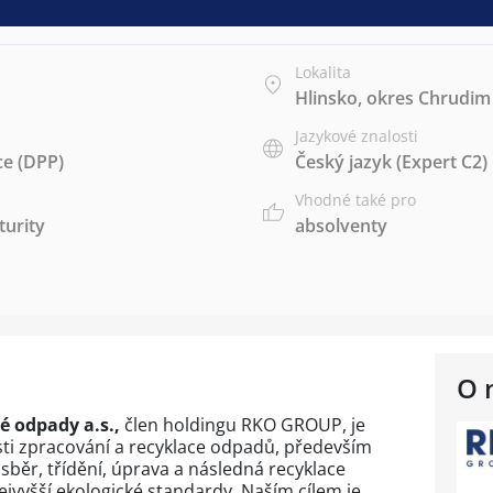
Lokalita
Hlinsko, okres Chrudim
Jazykové znalosti
e (DPP)
Český jazyk
(Expert C2)
Vhodné také pro
urity
absolventy
O 
vé odpady a.s.,
člen holdingu RKO GROUP, je
sti zpracování a recyklace odpadů, především
 sběr, třídění, úprava a následná recyklace
vyšší ekologické standardy. Naším cílem je