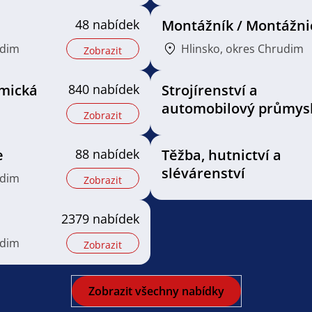
48 nabídek
Montážník / Montážni
udim
Hlinsko, okres Chrudim
Zobrazit
mická
840 nabídek
Strojírenství a
automobilový průmys
Zobrazit
e
88 nabídek
Těžba, hutnictví a
slévárenství
udim
Zobrazit
2379 nabídek
udim
Zobrazit
Zobrazit všechny nabídky