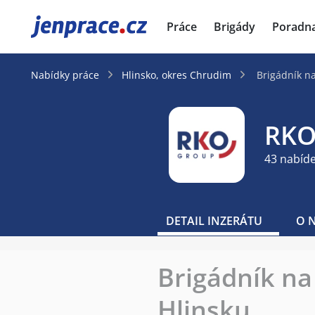
JenPráce.cz
Práce
Brigády
Poradn
Nabídky práce
Hlinsko, okres Chrudim
Brigádník n
RKO
43 nabíd
DETAIL INZERÁTU
O 
Brigádník na
Hlinsku