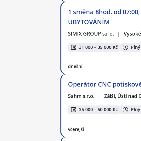
1 směna 8hod. od 07:00,
UBYTOVÁNÍM
SIMIX GROUP s.r.o.
|
Vysoké
31 000 – 35 000 Kč
Plný
dnešní
Operátor CNC potiskové
Sahm s.r.o.
|
Zálší, Ústí nad O
35 000 – 50 000 Kč
Plný
včerejší