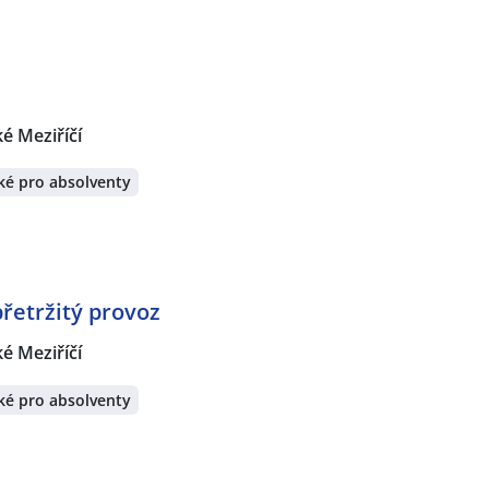
ké Meziříčí
ké pro absolventy
přetržitý provoz
ké Meziříčí
ké pro absolventy