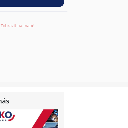
Zobrazit na mapě
nás