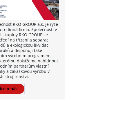
ečnost RKO GROUP a.s. je ryze
á rodinná firma. Společnosti v
i skupiny RKO GROUP se
ředí na třízení a separaci
dů a ekologickou likvidaci
vraků a disponují také
tním výrobním programem,
 kterému dokážeme nabídnout
odním partnerům vlastní
bky a zakázkovou výrobu v
ti strojírenství.
íce o nás