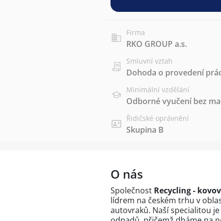
Firma
RKO GROUP a.s.
Smluvní vztah
Dohoda o provedení prác
Minimální vzdělání
Odborné vyučení bez mat
Řidičské oprávnění
Skupina B
O nás
Společnost
Recycling - kovo
lídrem na českém trhu v obla
autovraků. Naší specialitou je
odpadů, přičemž dbáme na nej