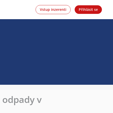
Vstup inzerenti
Přihlásit se
é odpady v