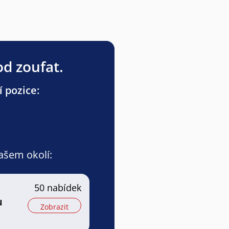
od zoufat.
 pozice:
vašem okolí:
50 nabídek
u
Zobrazit