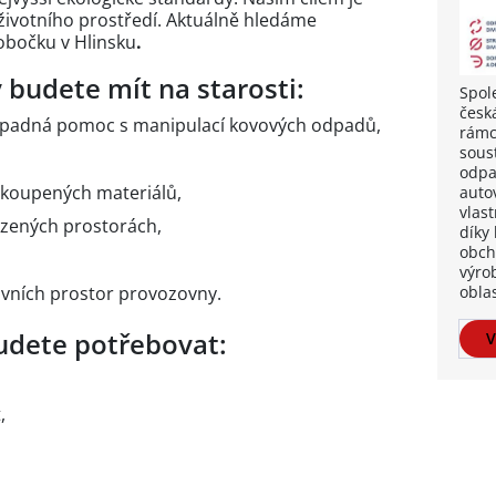
 životního prostředí. Aktuálně hledáme
obočku v Hlinsku
.
 budete mít na starosti:
Spol
česk
řípadná pomoc s manipulací kovových odpadů,
rámc
soust
odpa
vykoupených materiálů,
auto
vlas
razených prostorách,
díky
obch
výro
vních prostor provozovny.
oblas
budete potřebovat:
V
,