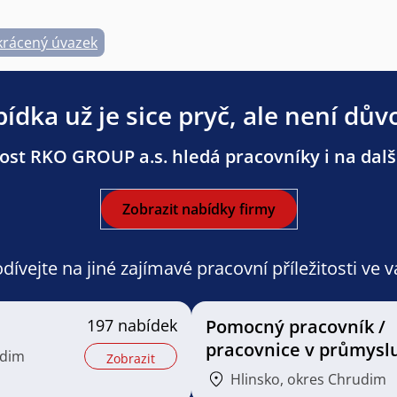
krácený úvazek
ídka už je sice pryč, ale není dův
ost RKO GROUP a.s. hledá pracovníky i na další
Zobrazit nabídky firmy
ívejte na jiné zajímavé pracovní příležitosti ve 
197 nabídek
Pomocný pracovník /
pracovnice v průmysl
udim
Zobrazit
Hlinsko, okres Chrudim