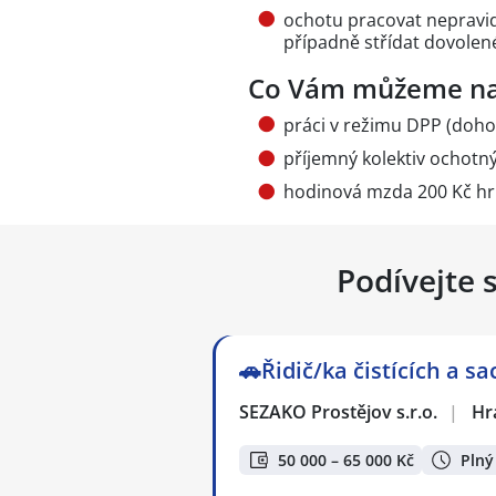
ochotu pracovat nepravi
případně střídat dovolen
Co Vám můžeme na
práci v režimu DPP (doho
příjemný kolektiv ochotn
hodinová mzda 200 Kč h
Podívejte 
🚗Řidič/ka čistících a s
SEZAKO Prostějov s.r.o.
|
Hr
50 000 – 65 000 Kč
Plný