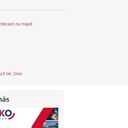
Zobrazit na mapě
it tel. číslo
nás