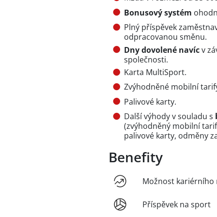
Bonusový systém
ohodn
Plný příspěvek zaměstnav
odpracovanou směnu.
Dny dovolené navíc
v zá
společnosti.
Karta MultiSport.
Zvýhodněné mobilní tarif
Palivové karty.
Další výhody v souladu s
(zvýhodněný mobilní tari
palivové karty, odměny za
Benefity
Možnost kariérního 
Příspěvek na sport