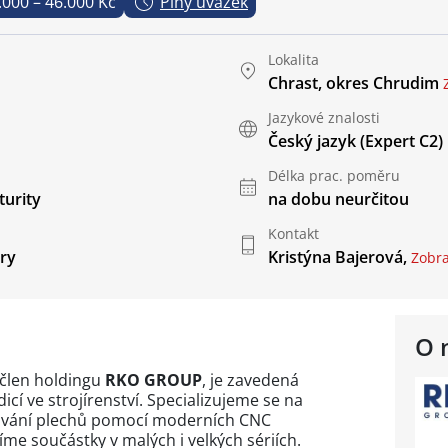
.000 – 46.000 Kč
Plný úvazek
Lokalita
Chrast, okres Chrudim
Jazykové znalosti
Český jazyk
(Expert C2)
Délka prac. poměru
urity
na dobu neurčitou
Kontakt
ry
Kristýna Bajerová,
Zobraz
O 
 člen holdingu
RKO GROUP
, je zavedená
icí ve strojírenství. Specializujeme se na
ování plechů pomocí moderních CNC
íme součástky v malých i velkých sériích.