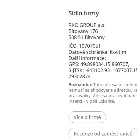
Sídlo firmy
RKO GROUP a.s.
Bítovany 176
538 51 Bítovany
IČO: 10707051
Datová schránka: kxvftjm
Další informace:
GPS: 49.898034,15.860707,
S-JTSK: -643102.93 -1077007.1
79302874
Poznámka:
Tato adresa je sídlem
nemusí se shodovat s adresou, k
pracovníky. Adresa pracovní nabí
inzerci - v poli Lokalita.
Více o firmě
Recenze od zaměstnanců