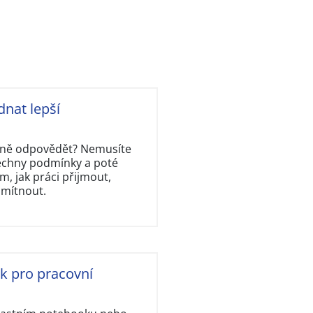
dnat lepší
rávně odpovědět? Nemusíte
šechny podmínky a poté
, jak práci přijmout,
dmítnout.
ok pro pracovní