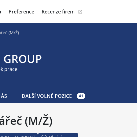
a
Preference
Recenze firem
řeč (M/Ž)
 GROUP
ek práce
NÁS
DALŠÍ VOLNÉ POZICE
41
ářeč (M/Ž)