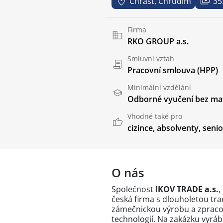
Chrast, Chrudim
35
Firma
RKO GROUP a.s.
Smluvní vztah
Pracovní smlouva (HPP)
Minimální vzdělání
Odborné vyučení bez mat
Vhodné také pro
cizince
,
absolventy
,
senio
O nás
Společnost
IKOV TRADE a.s.
,
česká firma s dlouholetou trad
zámečnickou výrobu a zprac
technologií. Na zakázku vyráb