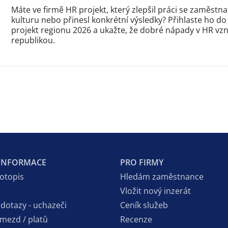
Máte ve firmě HR projekt, který zlepšil práci se zaměstna
kulturu nebo přinesl konkrétní výsledky? Přihlaste ho do
projekt regionu 2026 a ukažte, že dobré nápady v HR vzni
republikou.
 INFORMACE
PRO FIRMY
votopis
Hledám zaměstnance
Vložit nový inzerát
 dotazy - uchazeči
Ceník služeb
 mezd / platů
Recenze