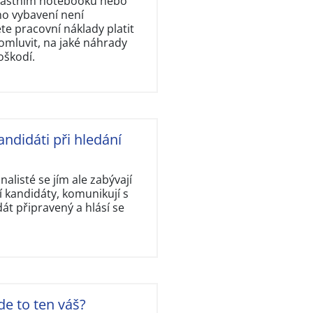
vlastním notebooku nebo
ho vybavení není
e pracovní náklady platit
omluvit, na jaké náhrady
oškodí.
andidáti při hledání
nalisté se jím ale zabývají
 kandidáty, komunikují s
dát připravený a hlásí se
de to ten váš?