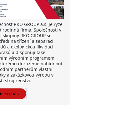
ečnost RKO GROUP a.s. je ryze
á rodinná firma. Společnosti v
i skupiny RKO GROUP se
ředí na třízení a separaci
dů a ekologickou likvidaci
vraků a disponují také
tním výrobním programem,
 kterému dokážeme nabídnout
odním partnerům vlastní
bky a zakázkovou výrobu v
ti strojírenství.
íce o nás