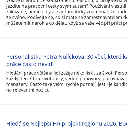
Voláte klientům ze soukromého telefonu, pracujete na 
jezdíte na pracovní cesty svým autem? Používání vlastní
zakázané, nemělo by ale automaticky znamenat, že budet
ze svého. Podívejte se, co si máte se zaměstnavatelem d
můžete mít nárok a co dělat, když se vaše věc při práci p
Personalistka Petra Nulíčková: 30 věcí, které k
práce často nevidí
Hledání práce většina lidí zažije několikrát za život. Perso
každý den. Čtou životopisy, vedou pohovory, porovnávají
manažery. Často také velmi rychle poznají, jestli je kandi
na relevantní pozici.
Hledá se Nejlepší HR projekt regionu 2026. Bu