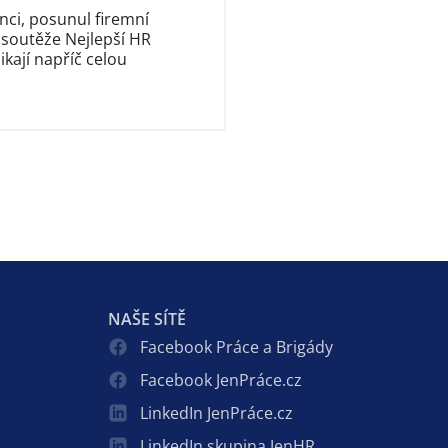
nci, posunul firemní
 soutěže Nejlepší HR
kají napříč celou
NAŠE SÍTĚ
Facebook Práce a Brigády
Facebook JenPráce.cz
LinkedIn JenPráce.cz
LinkedIn skupina JenHR