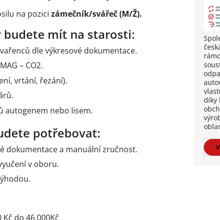
ilu na pozici
zámečník/svářeč (M/Ž).
 budete mít na starosti:
Spol
česk
svařenců dle výkresové dokumentace.
rámc
soust
 MAG – CO2.
odpa
í, vrtání, řezání).
auto
vlas
árů.
díky
obch
ců autogenem nebo lisem.
výro
oblas
budete potřebovat:
V
vé dokumentace a manuální zručnost.
vyučení v oboru.
výhodou.
 Kč do 46.000Kč