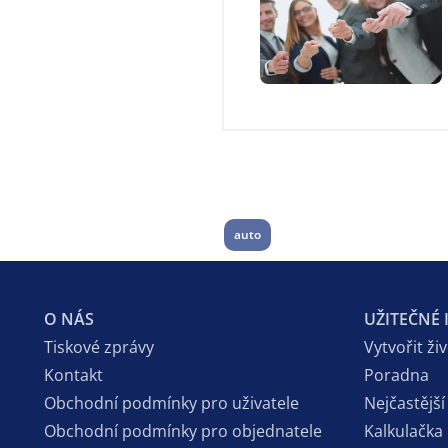
auto
O NÁS
UŽITEČNÉ
Tiskové zprávy
Vytvořit ži
Kontakt
Poradna
Obchodní podmínky pro uživatele
Nejčastější
Obchodní podmínky pro objednatele
Kalkulačka