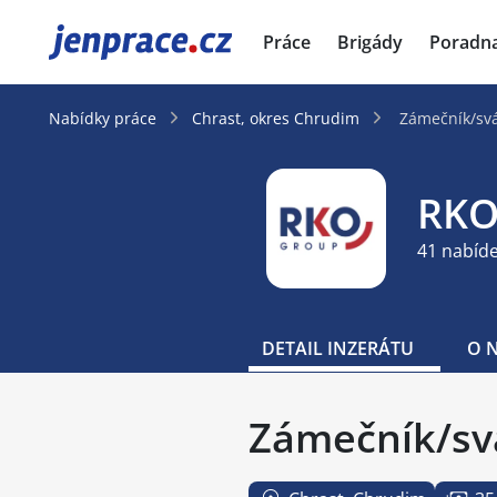
JenPráce.cz
Práce
Brigády
Poradn
Nabídky práce
Chrast, okres Chrudim
Zámečník/svá
RKO
41 nabíd
DETAIL INZERÁTU
O 
Zámečník/sv